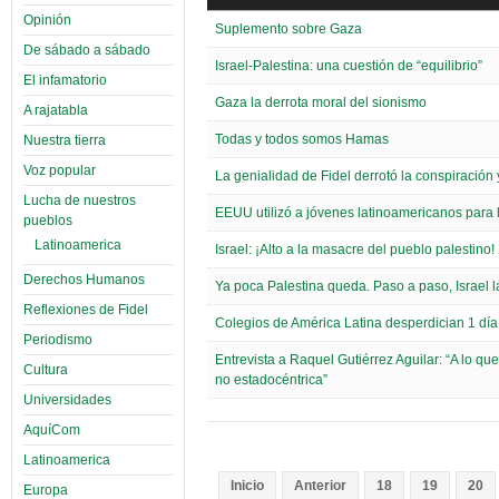
Opinión
Suplemento sobre Gaza
De sábado a sábado
Israel-Palestina: una cuestión de “equilibrio”
El infamatorio
Gaza la derrota moral del sionismo
A rajatabla
Todas y todos somos Hamas
Nuestra tierra
Voz popular
La genialidad de Fidel derrotó la conspiración y
Lucha de nuestros
EEUU utilizó a jóvenes latinoamericanos para
pueblos
Latinoamerica
Israel: ¡Alto a la masacre del pueblo palestino!
Derechos Humanos
Ya poca Palestina queda. Paso a paso, Israel 
Reflexiones de Fidel
Colegios de América Latina desperdician 1 día
Periodismo
Entrevista a Raquel Gutiérrez Aguilar: “A lo q
Cultura
no estadocéntrica”
Universidades
AquíCom
Latinoamerica
Inicio
Anterior
18
19
20
Europa