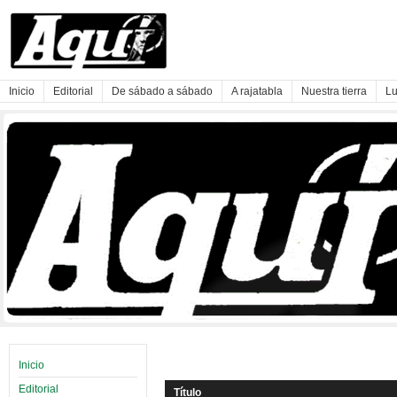
Inicio
Editorial
De sábado a sábado
A rajatabla
Nuestra tierra
Lu
Inicio
Editorial
Título