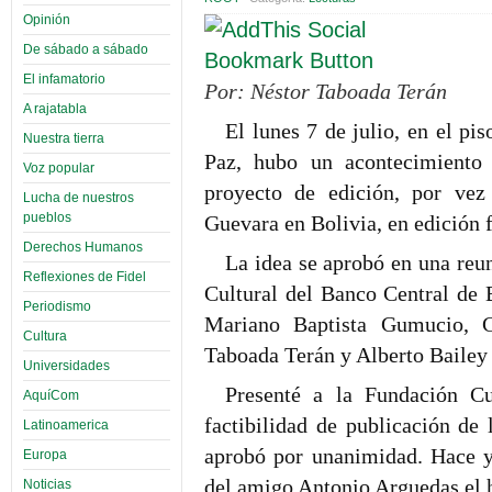
Opinión
De sábado a sábado
El infamatorio
Por: Néstor Taboada Terán
A rajatabla
El lunes 7 de julio, en el pi
Nuestra tierra
Paz, hubo un acontecimiento d
Voz popular
proyecto de edición, por vez
Lucha de nuestros
pueblos
Guevara en Bolivia, en edición f
Derechos Humanos
La idea se aprobó en una reun
Reflexiones de Fidel
Cultural del Banco Central de B
Periodismo
Mariano Baptista Gumucio, C
Cultura
Taboada Terán y Alberto Bailey 
Universidades
Presenté a la Fundación Cu
AquíCom
factibilidad de publicación de
Latinoamerica
aprobó por unanimidad. Hace y
Europa
del amigo Antonio Arguedas el h
Noticias