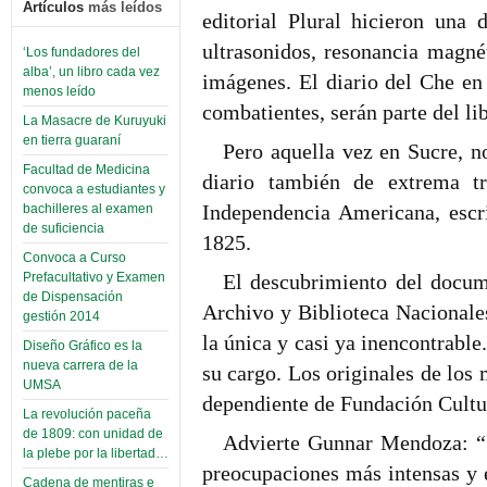
Artículos
más leídos
editorial Plural hicieron una
ultrasonidos, resonancia magné
‘Los fundadores del
alba’, un libro cada vez
imágenes. El diario del Che en
menos leído
combatientes, serán parte del li
La Masacre de Kuruyuki
en tierra guaraní
Pero aquella vez en Sucre, n
Facultad de Medicina
diario también de extrema t
convoca a estudiantes y
Independencia Americana, escr
bachilleres al examen
de suficiencia
1825.
Convoca a Curso
El descubrimiento del docum
Prefacultativo y Examen
de Dispensación
Archivo y Biblioteca Nacionale
gestión 2014
la única y casi ya inencontrable
Diseño Gráfico es la
nueva carrera de la
su cargo. Los originales de los 
UMSA
dependiente de Fundación Cultu
La revolución paceña
de 1809: con unidad de
Advierte Gunnar Mendoza: “Si
la plebe por la libertad…
preocupaciones más intensas y 
Cadena de mentiras e