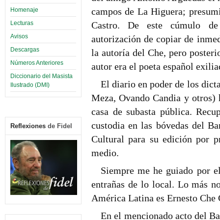
campos de La Higuera; presumib
Homenaje
Lecturas
Castro. De este cúmulo de 
Avisos
autorización de copiar de inmed
Descargas
la autoría del Che, pero poste
Números Anteriores
autor era el poeta español exili
Diccionario del Masista
El diario en poder de los dict
Ilustrado (DMI)
Meza, Ovando Candia y otros) 
casa de subasta pública. Recup
custodia en las bóvedas del Ba
Reflexiones
de Fidel
Cultural para su edición por p
medio.
Siempre me he guiado por el
entrañas de lo local. Lo más n
América Latina es Ernesto Che 
En el mencionado acto del Ban