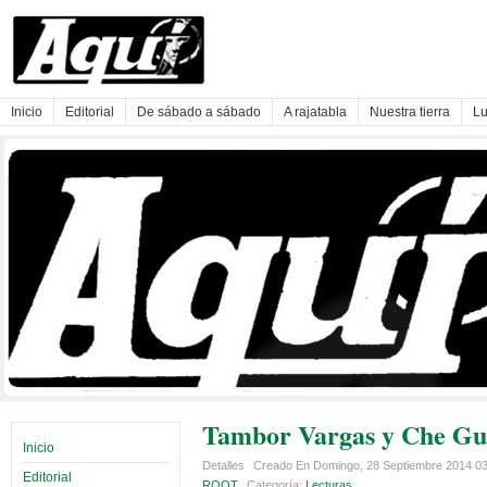
Inicio
Editorial
De sábado a sábado
A rajatabla
Nuestra tierra
Lu
Tambor Vargas y Che Guev
Inicio
Detalles
Creado En Domingo, 28 Septiembre 2014 0
Editorial
ROOT
Categoría:
Lecturas