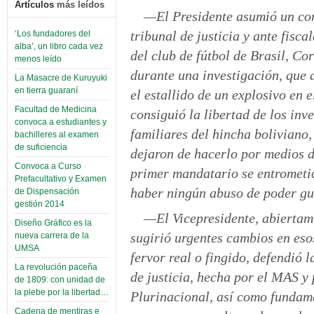
Artículos
más leídos
—El Presidente asumió un co
tribunal de justicia y ante fisc
‘Los fundadores del
alba’, un libro cada vez
del club de fútbol de Brasil, Co
menos leído
durante una investigación, que
La Masacre de Kuruyuki
en tierra guaraní
el estallido de un explosivo en
Facultad de Medicina
consiguió la libertad de los inv
convoca a estudiantes y
familiares del hincha boliviano,
bachilleres al examen
de suficiencia
dejaron de hacerlo por medios d
Convoca a Curso
primer mandatario se entrometió
Prefacultativo y Examen
haber ningún abuso de poder gu
de Dispensación
gestión 2014
—El Vicepresidente, abiertamen
Diseño Gráfico es la
sugirió urgentes cambios en esos
nueva carrera de la
UMSA
fervor real o fingido, defendió
La revolución paceña
de justicia, hecha por el MAS y
de 1809: con unidad de
la plebe por la libertad…
Plurinacional, así como fundamen
Cadena de mentiras e