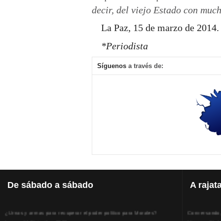
decir, del viejo Estado con muc
La Paz
, 15 de marzo de 2014.
*Periodista
Síguenos
a través de:
De
sábado a sábado
A
rajat
¿Urnas y armas para recuperar el poder político para Morales?
Conversando, 
Lunes, 14 Diciembre 2020
Viernes, 31 J