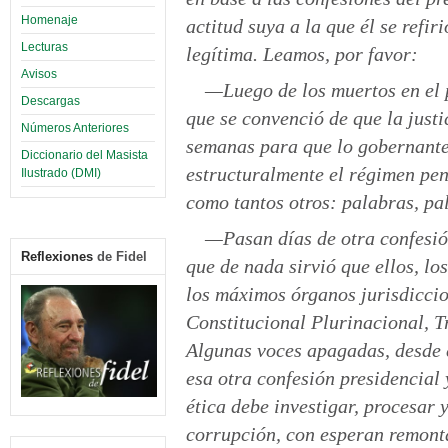
Homenaje
actitud suya a la que él se refi
Lecturas
legítima. Leamos, por favor:
Avisos
—Luego de los muertos en el p
Descargas
que se convenció de que la justi
Números Anteriores
semanas para que lo gobernant
Diccionario del Masista
estructuralmente el régimen peni
Ilustrado (DMI)
como tantos otros: palabras, pa
—Pasan días de otra confesión
Reflexiones
de Fidel
que de nada sirvió que ellos, l
los máximos órganos jurisdicci
Constitucional Plurinacional, T
Algunas voces apagadas, desde e
esa otra confesión presidencial
ética debe investigar, procesar 
corrupción, con esperan remontar