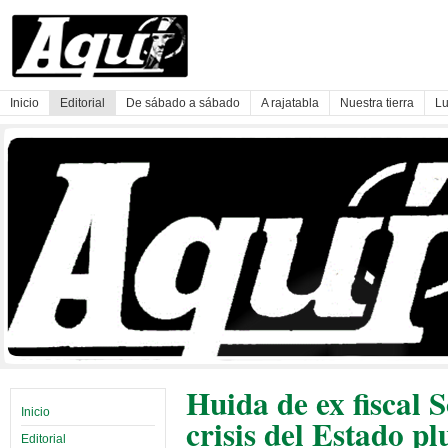
Inicio
Editorial
De sábado a sábado
A rajatabla
Nuestra tierra
Lu
Huida de ex fiscal 
Inicio
crisis del Estado pl
Editorial