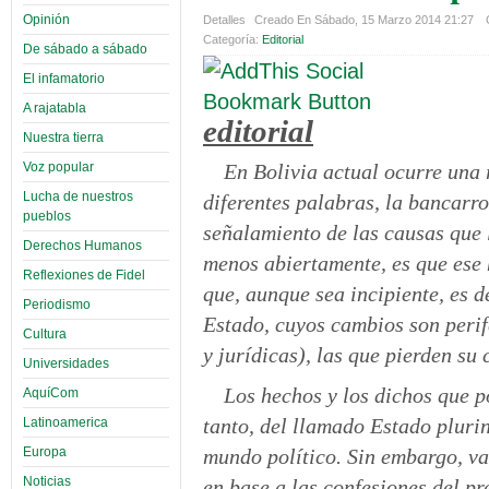
Opinión
Detalles
Creado En Sábado, 15 Marzo 2014 21:27
Categoría:
Editorial
De sábado a sábado
El infamatorio
A rajatabla
editorial
Nuestra tierra
Voz popular
En Bolivia actual ocurre una 
Lucha de nuestros
diferentes palabras, la bancarrot
pueblos
señalamiento de las causas que 
Derechos Humanos
menos abiertamente, es que ese 
Reflexiones de Fidel
que, aunque sea incipiente, es d
Periodismo
Estado, cuyos cambios son perifé
Cultura
y jurídicas), las que pierden su
Universidades
Los hechos y los dichos que po
AquíCom
tanto, del llamado Estado pluri
Latinoamerica
mundo político. Sin embargo, v
Europa
Noticias
en base a las confesiones del pr