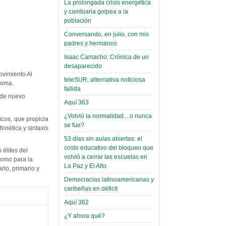
La prolongada crisis energética
Leer Más...
y cambiaria golpea a la
Read more...
Trabajo Social de la UMSA
Infierno Covid
población
volverá a las urnas para elegir a
parte VI:
Conversando, en julio, con mis
su directora
Gabinete de
padres y hermanos
Sábado, 14 Octubre 2023
Áñez se atribuye
Isaac Camacho: Crónica de un
Leer Más...
desaparecido
construcción de
Candidatos del MAS se
ovimiento Al
hospitales
teleSUR, alternativa noticiosa
presentarán en la UMSA
ioma.
fallida
Jueves, 14 Septiembre 2023
prefabricados en
l de nuevo
Aquí 363
la que no tuvo
Leer Más...
participación;
¿Volvió la normalidad... o nunca
Carrera de Geografía realiza
icos, que propicia
se fue?
Segundo Congreso Nacional
más de 24 horas
onética y sintaxis
Viernes, 14 Octubre 2022
53 días sin aulas abiertas: el
después rectifica
costo educativo del bloqueo que
élites del
parcialmente
Leer Más...
volvió a cerrar las escuelas en
 como para la
Docentes y estudiantes de
La Paz y El Alto
rio, primario y
El Infamatorio
Trabajo Social de la UMSA
Miércoles, 09 Diciembre 2020
Democracias latinoamericanas y
elegirán directora
caribeñas en déficit
Viernes, 14 Octubre 2022
Read more...
Interpretación
Aquí 362
Leer Más...
de un álbum de
¿Y ahora qué?
“Tuna Femenina San Andrés”
toca y canta con coraje