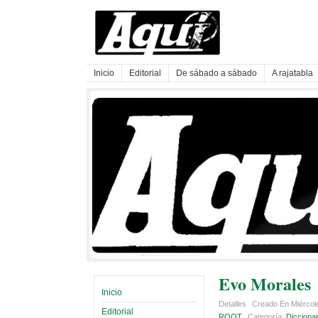
Inicio
Editorial
De sábado a sábado
A rajatabla
Evo Morales
Inicio
Detalles
Creado En Miércol
Editorial
ROOT
Categoría:
Diccionar