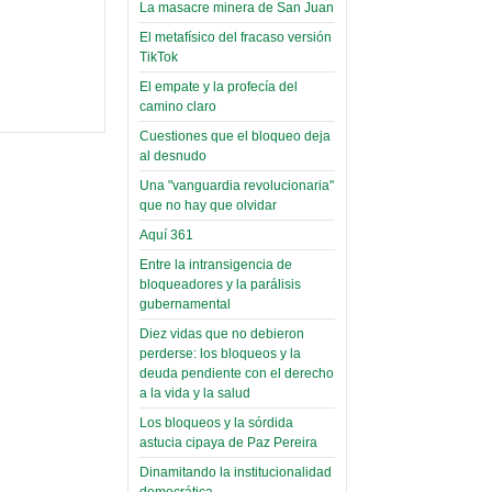
narco-fotos
La masacre minera de San Juan
Miércoles, 14 Septiembre 2022
(Miscelánea
El metafísico del fracaso versión
Palaciega 8)
TikTok
Leer Más...
Posesionan a dirigentes de
El empate y la profecía del
El Infamatorio
Asociación de Docentes
camino claro
Miércoles, 19 Junio 2019
Domingo, 14 Agosto 2022
Cuestiones que el bloqueo deja
Read more...
al desnudo
Leer Más...
Cosmética
Una "vanguardia revolucionaria"
descolonizadora
que no hay que olvidar
(Miscelánea
Aquí 361
palaciega 7)
Entre la intransigencia de
El Infamatorio
bloqueadores y la parálisis
Lunes, 27 Mayo 2019
gubernamental
Diez vidas que no debieron
Read more...
Creacionismo,
perderse: los bloqueos y la
deuda pendiente con el derecho
filtraciones e
a la vida y la salud
inicio de la
Los bloqueos y la sórdida
campaña del
astucia cipaya de Paz Pereira
MAS
Dinamitando la institucionalidad
democrática