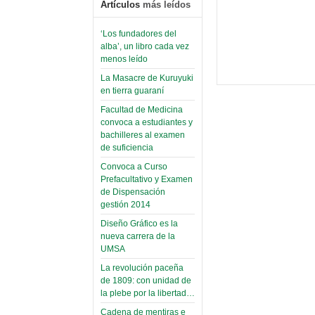
Artículos
más leídos
‘Los fundadores del
alba’, un libro cada vez
menos leído
La Masacre de Kuruyuki
en tierra guaraní
Facultad de Medicina
convoca a estudiantes y
bachilleres al examen
de suficiencia
Convoca a Curso
Prefacultativo y Examen
de Dispensación
gestión 2014
Diseño Gráfico es la
nueva carrera de la
UMSA
La revolución paceña
de 1809: con unidad de
la plebe por la libertad…
Cadena de mentiras e