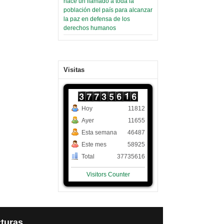
hace un llamado a toda la
población del país para alcanzar
la paz en defensa de los
derechos humanos
Visitas
Hoy
11812
Ayer
11655
Esta semana
46487
Este mes
58925
Total
37735616
Visitors Counter
turas