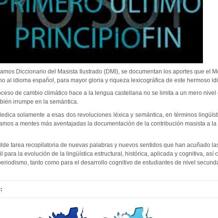
amos Diccionario del Masista Ilustrado (DMI), se documentan los aportes que el M
 al idioma español, para mayor gloria y riqueza lexicográfica de este hermoso id
oceso de cambio climático hace a la lengua castellana no se limita a un mero nive
bién irrumpe en la semántica.
edica solamente a esas dos revoluciones léxica y semántica, en términos lingüíst
amos a mentes más aventajadas la documentación de la contribución masista a la f
de tarea recopilatoria de nuevas palabras y nuevos sentidos que han acuñado las 
 para la evolución de la lingüística estructural, histórica, aplicada y cognitiva, así
 el periodismo, tanto como para el desarrollo cognitivo de estudiantes de nivel secunda
: