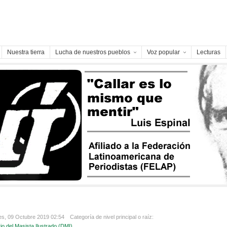
Nuestra tierra
Lucha de nuestros pueblos
Voz popular
Lecturas
es, 09 Octubre 2019 02:54
Categoría de nivel principal o raíz:
io del Masista Ilustrado (DMI)