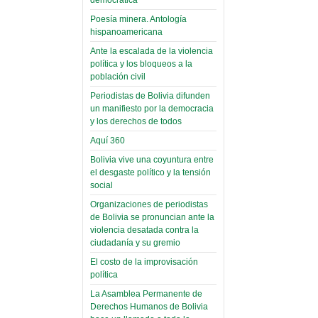
(Miscelánea
palaciega 6)
Poesía minera. Antología
hispanoamericana
El Infamatorio
Domingo, 12 Mayo 2019
Ante la escalada de la violencia
política y los bloqueos a la
Read more...
población civil
Periodistas de Bolivia difunden
un manifiesto por la democracia
y los derechos de todos
Aquí 360
Bolivia vive una coyuntura entre
el desgaste político y la tensión
social
Organizaciones de periodistas
de Bolivia se pronuncian ante la
violencia desatada contra la
ciudadanía y su gremio
El costo de la improvisación
política
La Asamblea Permanente de
Derechos Humanos de Bolivia