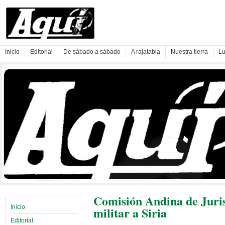
Inicio
Editorial
De sábado a sábado
A rajatabla
Nuestra tierra
Lu
Comisión Andina de Juris
Inicio
militar a Siria
Editorial