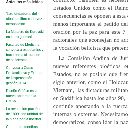
Artículos
más leídos
Estados Unidos como el Reino 
‘Los fundadores del
consecuencias se oponen a esta o
alba’, un libro cada vez
menos importante el pedido del
menos leído
oración por la paz para este 7
La Masacre de Kuruyuki
en tierra guaraní
racionales que aconsejan no ad
Facultad de Medicina
la vocación belicista que prete
convoca a estudiantes y
bachilleres al examen
La Comisión Andina de Juri
de suficiencia
nuevos referentes bioéticos 
Convoca a Curso
Estados, no es posible que fre
Prefacultativo y Examen
de Dispensación
siglo anterior, como el Holoca
gestión 2014
Vietnam, las dictaduras militar
Diseño Gráfico es la
nueva carrera de la
en Sudáfrica hasta los años 90,
UMSA
continúe apostando a la fuerza
La revolución paceña
internas o externas. Necesitam
de 1809: con unidad de
la plebe por la libertad…
democráticos, consolidar la pa
Cadena de mentiras e