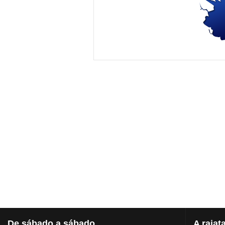
De
sábado a sábado
A
rajat