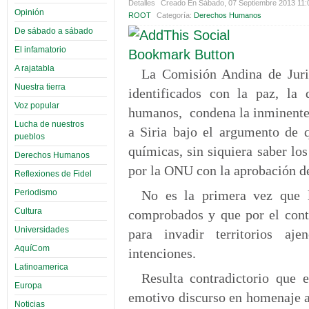
Detalles
Creado En Sábado, 07 Septiembre 2013 11
Opinión
ROOT
Categoría:
Derechos Humanos
De sábado a sábado
El infamatorio
A rajatabla
La Comisión Andina de Jurist
Nuestra tierra
identificados con la paz, la
Voz popular
humanos, condena la inminente 
Lucha de nuestros
a Siria bajo el argumento de q
pueblos
químicas, sin siquiera saber los
Derechos Humanos
por la ONU con la aprobación de
Reflexiones de Fidel
Periodismo
No es la primera vez que 
Cultura
comprobados y que por el cont
Universidades
para invadir territorios aj
AquíCom
intenciones.
Latinoamerica
Resulta contradictorio que
Europa
emotivo discurso en homenaje a
Noticias