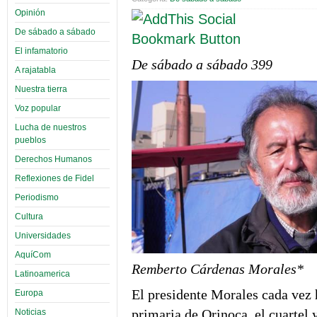
Opinión
De sábado a sábado
El infamatorio
De sábado a sábado 399
A rajatabla
Nuestra tierra
Voz popular
Lucha de nuestros
pueblos
Derechos Humanos
Reflexiones de Fidel
Periodismo
Cultura
Universidades
AquíCom
Remberto Cárdenas Morales*
Latinoamerica
El presidente Morales cada vez 
Europa
primaria de Orinoca, el cuartel 
Noticias