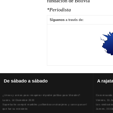
fundación de Bolivia
*Periodista
Síguenos
a través de:
De
sábado a sábado
A
rajat
¿Urnas y armas para recuperar el poder político para Morales?
Conversando, 
Lunes, 14 Diciembre 2020
Viernes, 31 J
Superlucho compró muebles y alfombras extranjeros y caros para el
Los sindicato
que fue su ministerio
Jueves, 30 Ab
Viernes, 11 Diciembre 2020
La humillación