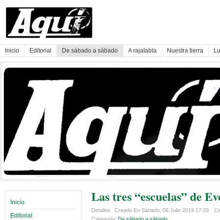
Inicio
Editorial
De sábado a sábado
A rajatabla
Nuestra tierra
Lu
Las tres “escuelas” de Ev
Inicio
Detalles
Creado En Sábado, 06 Julio 2019 17:33
Ca
Editorial
Categoría:
De sábado a sábado