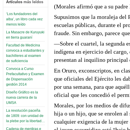
Artículos
más leídos
(Morales afirmó que a su padre l
‘Los fundadores del
Supusimos que la moraleja del P
alba’, un libro cada vez
escuelas públicas, durante el p
menos leído
fraude. Sin embargo, parece que
La Masacre de Kuruyuki
en tierra guaraní
—Sobre el cuartel, la segunda e
Facultad de Medicina
convoca a estudiantes y
indígena en ejercicio del cargo, 
bachilleres al examen
presentan al inquilino principal
de suficiencia
Convoca a Curso
En Oruro, exconscriptos, en cla
Prefacultativo y Examen
que oficiales del Ejército les da
de Dispensación
gestión 2014
por una semana, para que aquéllo
Diseño Gráfico es la
oficial que les concedió el perm
nueva carrera de la
UMSA
Morales, por los medios de difu
La revolución paceña
hija o un hijo, que se enrolen al
de 1809: con unidad de
cualquier exigencia de la mujer 
la plebe por la libertad…
el joven escurridizo esté “bajo 
Cadena de mentiras e