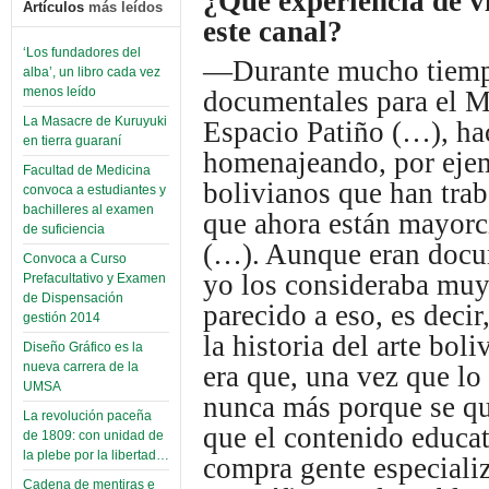
¿Qué experiencia de vi
Artículos
más leídos
este canal?
‘Los fundadores del
—Durante mucho tiempo
alba’, un libro cada vez
menos leído
documentales para el M
La Masacre de Kuruyuki
Espacio Patiño (…), h
en tierra guaraní
homenajeando, por ejemp
Facultad de Medicina
bolivianos que han trab
convoca a estudiantes y
bachilleres al examen
que ahora están mayorc
de suficiencia
(…). Aunque eran docum
Convoca a Curso
yo los consideraba muy
Prefacultativo y Examen
de Dispensación
parecido a eso, es deci
gestión 2014
la historia del arte bol
Diseño Gráfico es la
nueva carrera de la
era que, una vez que lo
UMSA
nunca más porque se qu
La revolución paceña
que el contenido educat
de 1809: con unidad de
la plebe por la libertad…
compra gente especializ
Cadena de mentiras e