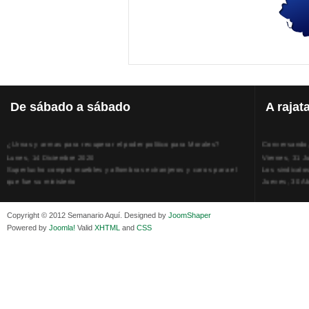
De
sábado a sábado
A
rajat
¿Urnas y armas para recuperar el poder político para Morales?
Conversando, 
Lunes, 14 Diciembre 2020
Viernes, 31 J
Superlucho compró muebles y alfombras extranjeros y caros para el
Los sindicato
que fue su ministerio
Jueves, 30 Ab
Viernes, 11 Diciembre 2020
La humillación
Isaac Sandóval Rodríguez, intelectual de los trabajadores bolivianos
Jueves, 15 E
Viernes, 11 Diciembre 2020
Adela Zamudio
Copyright © 2012 Semanario Aquí. Designed by
JoomShaper
Medios de difusión, amigos y enemigos de Evo Morales
Domingo, 12 
Powered by
Joomla!
Valid
XHTML
and
CSS
Viernes, 11 Diciembre 2020
Pliego acusat
En Bolivia, por la alianza obrera-campesina hacen más los trabajadores
Banzer Suáre
del campo que los proletarios
Sábado, 19 Ju
Viernes, 11 Diciembre 2020