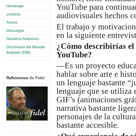
YouTube para continuar 
Homenaje
audiovisuales hechos co
Lecturas
Avisos
El trabajo y motivacion
Descargas
en la siguiente entrevis
Números Anteriores
¿Cómo describirías el
Diccionario del Masista
YouTube?
Ilustrado (DMI)
—Es un proyecto educat
hablar sobre arte e his
Reflexiones
de Fidel
un lenguaje bastante “j
lenguaje que se utiliza
GIF’s (animaciones gráf
narrativa bastante liger
personajes de la cultur
bastante accesible.