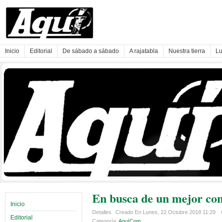
Inicio
Editorial
De sábado a sábado
A rajatabla
Nuestra tierra
Lu
En busca de un mejor con
Inicio
Detalles
Creado En Lunes, 22 Octubre 2018 11:29
Editorial
Categoría:
AquíCom