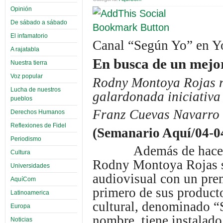
Opinión
De sábado a sábado
El infamatorio
Canal “Según Yo” en 
A rajatabla
En busca de un mejor
Nuestra tierra
Voz popular
Rodny Montoya Rojas r
Lucha de nuestros
galardonada iniciativa
pueblos
Franz Cuevas Navarro
Derechos Humanos
Reflexiones de Fidel
(Semanario Aquí/04-0
Periodismo
Además de hacer poes
Cultura
Rodny Montoya Rojas s
Universidades
audiovisual con un pre
AquíCom
primero de sus producto
Latinoamerica
cultural, denominado 
Europa
nombre, tiene instalado
Noticias