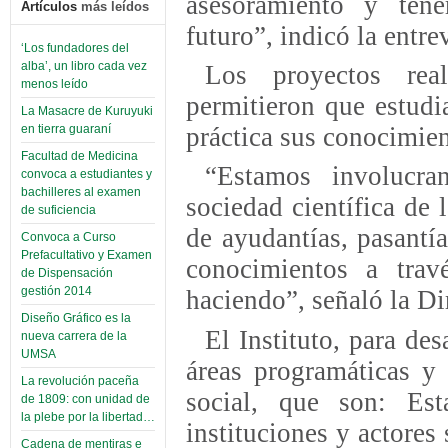
asesoramiento y ten
Artículos
más leídos
futuro”, indicó la entre
‘Los fundadores del
alba’, un libro cada vez
Los proyectos real
menos leído
permitieron que estudi
La Masacre de Kuruyuki
práctica sus conocimien
en tierra guaraní
Facultad de Medicina
“Estamos involucra
convoca a estudiantes y
bachilleres al examen
sociedad científica de 
de suficiencia
de ayudantías, pasantí
Convoca a Curso
Prefacultativo y Examen
conocimientos a trav
de Dispensación
gestión 2014
haciendo”, señaló la Di
Diseño Gráfico es la
El Instituto, para des
nueva carrera de la
UMSA
áreas programáticas y 
La revolución paceña
social, que son: Esta
de 1809: con unidad de
la plebe por la libertad…
instituciones y actores
Cadena de mentiras e