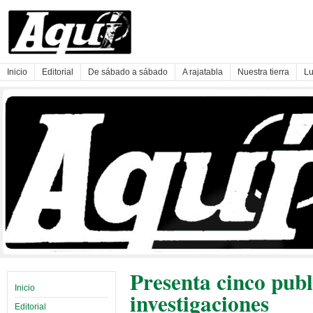
Inicio
Editorial
De sábado a sábado
A rajatabla
Nuestra tierra
Lu
Presenta cinco publ
Inicio
investigaciones
Editorial