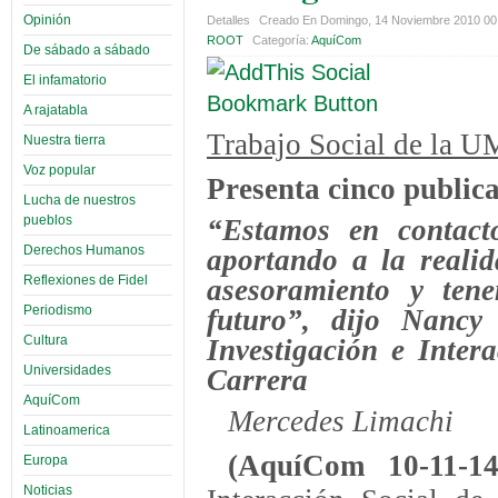
Opinión
Detalles
Creado En Domingo, 14 Noviembre 2010 0
ROOT
Categoría:
AquíCom
De sábado a sábado
El infamatorio
A rajatabla
Trabajo Social de la 
Nuestra tierra
Voz popular
Presenta cinco publica
Lucha de nuestros
pueblos
“Estamos en contact
Derechos Humanos
aportando a la realid
Reflexiones de Fidel
asesoramiento y ten
Periodismo
futuro”, dijo Nancy 
Cultura
Investigación e Inter
Universidades
Carrera
AquíCom
Mercedes Limachi
Latinoamerica
(AquíCom 10-11-
Europa
Noticias