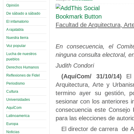
Opinión
De sábado a sábado
El infamatorio
Facultad de Arquitectura, A
A rajatabla
Nuestra tierra
En consecuencia, el Comité
Voz popular
ninguna consulta electoral, e
Lucha de nuestros
pueblos
Judith Condori
Derechos Humanos
(AquíCom/ 31/10/14)
El 
Reflexiones de Fidel
Arquitectura, Arte y Urban
Periodismo
Cultura
termino ayer su gestión, p
Universidades
sesionar con los anteriores i
AquíCom
consecuencia este Consejo F
Latinoamerica
para las elecciones de autor
Europa
El director de carrera de A
Noticias