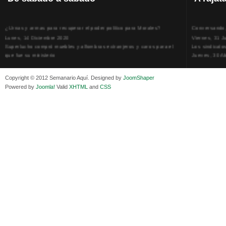
¿Urnas y armas para recuperar el poder político para Morales?
Conversando, 
Lunes, 14 Diciembre 2020
Viernes, 31 J
Superlucho compró muebles y alfombras extranjeros y caros para el
Los sindicato
que fue su ministerio
Jueves, 30 Ab
Viernes, 11 Diciembre 2020
La humillación
Isaac Sandóval Rodríguez, intelectual de los trabajadores bolivianos
Jueves, 15 E
Copyright © 2012 Semanario Aquí. Designed by
JoomShaper
Viernes, 11 Diciembre 2020
Adela Zamudio
Powered by
Joomla!
Valid
XHTML
and
CSS
Medios de difusión, amigos y enemigos de Evo Morales
Domingo, 12 
Viernes, 11 Diciembre 2020
Pliego acusat
En Bolivia, por la alianza obrera-campesina hacen más los trabajadores
Banzer Suáre
del campo que los proletarios
Sábado, 19 Ju
Viernes, 11 Diciembre 2020