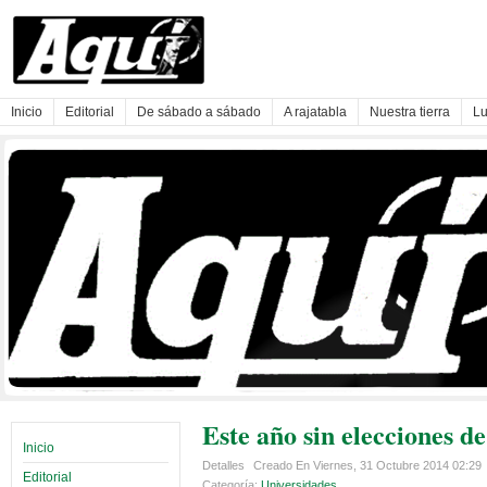
Inicio
Editorial
De sábado a sábado
A rajatabla
Nuestra tierra
Lu
Este año sin elecciones d
Inicio
Detalles
Creado En Viernes, 31 Octubre 2014 02:29
Editorial
Categoría:
Universidades