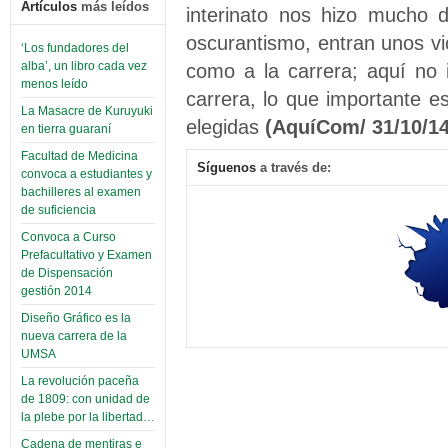
Artículos
más leídos
interinato nos hizo mucho d
oscurantismo, entran unos vic
‘Los fundadores del
como a la carrera; aquí no 
alba’, un libro cada vez
menos leído
carrera, lo que importante 
La Masacre de Kuruyuki
elegidas
(AquíCom/ 31/10/14
en tierra guaraní
Facultad de Medicina
Síguenos
a través de:
convoca a estudiantes y
bachilleres al examen
de suficiencia
Convoca a Curso
Prefacultativo y Examen
de Dispensación
gestión 2014
Diseño Gráfico es la
nueva carrera de la
UMSA
La revolución paceña
de 1809: con unidad de
la plebe por la libertad…
Cadena de mentiras e