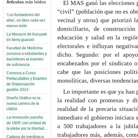
El MAS ganó las elecciones p
Artículos
más leídos
“civil” (población que no es ob
‘Los fundadores del
vecinal y otros) que priorizó l
alba’, un libro cada vez
menos leído
domiciliario, de construcción
La Masacre de Kuruyuki
educación y salud en la regió
en tierra guaraní
electorales e influyan negativ
Facultad de Medicina
dicho. Segundo: por el apoy
convoca a estudiantes y
bachilleres al examen
encabezados por el sindicato o
de suficiencia
cabe que las posiciones polí
Convoca a Curso
Prefacultativo y Examen
monolíticas, diversas tendencias
de Dispensación
gestión 2014
Lo importante es que ya han p
Diseño Gráfico es la
la realidad con promesas y di
nueva carrera de la
realidad de la precaria situa
UMSA
inmediato el gobierno iniciara 
La revolución paceña
de 1809: con unidad de
a 500 trabajadores a la jubil
la plebe por la libertad…
trabajadores más, además, como 
Cadena de mentiras e