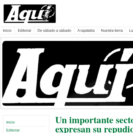
Inicio
Editorial
De sábado a sábado
A rajatabla
Nuestra tierra
Lu
Un importante sect
Inicio
expresan su repudio
Editorial