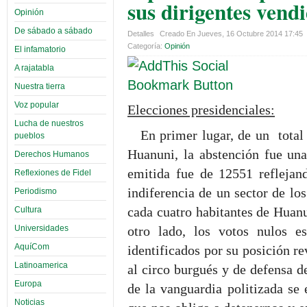
sus dirigentes vend
Opinión
De sábado a sábado
Detalles
Creado En Jueves, 16 Octubre 2014 17:45
Categoría:
Opinión
El infamatorio
A rajatabla
Nuestra tierra
Voz popular
Elecciones presidenciales:
Lucha de nuestros
En primer lugar, de un total
pueblos
Huanuni, la abstención fue una
Derechos Humanos
emitida fue de 12551 reflejan
Reflexiones de Fidel
indiferencia de un sector de los
Periodismo
cada cuatro habitantes de Huanu
Cultura
otro lado, los votos nulos e
Universidades
AquíCom
identificados por su posición re
Latinoamerica
al circo burgués y de defensa de
Europa
de la vanguardia politizada se 
Noticias