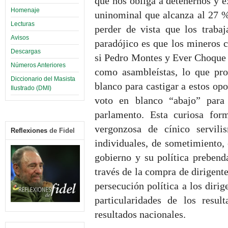
que nos obliga a detenernos y e
Homenaje
uninominal que alcanza al 27 %
Lecturas
perder de vista que los traba
Avisos
paradójico es que los mineros c
Descargas
si Pedro Montes y Ever Choque (
Números Anteriores
como asambleístas, lo que pro
Diccionario del Masista
blanco para castigar a estos op
Ilustrado (DMI)
voto en blanco “abajo” para
parlamento. Esta curiosa for
vergonzosa de cínico servili
Reflexiones
de Fidel
individuales, de sometimiento, 
gobierno y su política prebend
través de la compra de dirigente
persecución política a los dirig
particularidades de los resul
resultados nacionales.