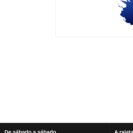
De
sábado a sábado
A
rajat