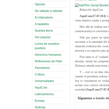
Opinión
Redacción AquíCom
De sábado a sábado
AquíCom/27-07-014)
La
El infamatorio
como objetivo cuidar y protege
A rajatabla
Más allá de realizar una 
Nuestra tierra
comunicación) se convierten e
Voz popular
Sólo por poner un ejemp
encontrar a la autoridad del 
Lucha de nuestros
situación evidencia dos cosas:
pueblos
asesorar a su superior para 
Derechos Humanos
Pero tanto es el “cuidado
Reflexiones de Fidel
abordar, siendo las competen
Defensor atienda entrevistas
Periodismo
Y —este es un dato desa
Cultura
cuando el periodista solicita
hoy se constituyen en verdad
Universidades
envían a los correos electrón
AquíCom
sociedad
(AquíCom/27-07-0
Latinoamerica
Síguenos
a través de
Europa
Noticias