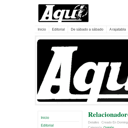
Inicio
Editorial
De sábado a sábado
A rajatabla
Relacionadore
Inicio
Detalles
Creado En Domingo
Editorial
Categoría:
Opinión