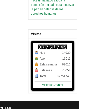
hace un llamado a toda la
población del país para alcanzar
la paz en defensa de los
derechos humanos
Visitas
Hoy
14930
Ayer
13011
Esta semana
62616
Este mes
75054
Total
37751745
Visitors Counter
turas