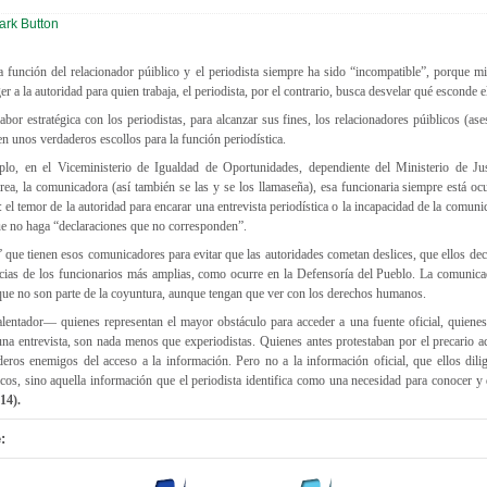
 función del relacionador púiblico y el periodista siempre ha sido “incompatible”, porque mi
r a la autoridad para quien trabaja, el periodista, por el contrario, busca desvelar qué esconde e
labor estratégica con los periodistas, para alcanzar sus fines, los relacionadores púiblicos (as
n unos verdaderos escollos para la función periodística.
lo, en el Viceministerio de Igualdad de Oportunidades, dependiente del Ministerio de Jus
área, la comunicadora (así también se las y se los llamaseña), esa funcionaria siempre está oc
 el temor de la autoridad para encarar una entrevista periodística o la incapacidad de la comuni
que no haga “declaraciones que no corresponden”.
” que tienen esos comunicadores para evitar que las autoridades cometan deslices, que ellos d
cias de los funcionarios más amplias, como ocurre en la Defensoría del Pueblo. La comunica
 que no son parte de la coyuntura, aunque tengan que ver con los derechos humanos.
lentador— quienes representan el mayor obstáculo para acceder a una fuente oficial, quien
 una entrevista, son nada menos que experiodistas. Quienes antes protestaban por el precario a
eros enemigos del acceso a la información. Pero no a la información oficial, que ellos dil
icos, sino aquella información que el periodista identifica como una necesidad para conocer y 
14).
: