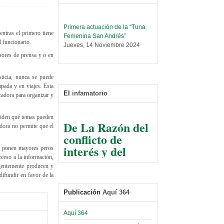
Primera actuación de la “Tuna
Femenina San Andrés”
entras el primero tiene
Jueves, 14 Noviembre 2024
l funcionario.
esores de prensa y o en
Leer Más...
Trabajo Social prepara
ticia, nunca se puede
encuentro nacional sobre trata y
upada y en viajes. Esta
tráfico de personas
El
infamatorio
cadora para organizar y
Sábado, 14 Septiembre 2024
Leer Más...
eciden qué temas pueden
De La Razón del
Centro de Estudiantes organiza
dora no permite que el
conflicto de
taller de software estadístico en
la UMSA
interés y del
es ponen mayores peros
Sábado, 14 Septiembre 2024
razonable arte
cceso a la información,
igentemente producen y
de tirar la piedra
Leer Más...
difundir en favor de la
Banco Central otorga
y esconder la
certificados por apoyo al
mano
Publicación
Aquí 364
Séptimo Encuentro de
Economistas
El Infamatorio
Sábado, 14 Octubre 2023
Aquí 364
Jueves, 10 Diciembre 2020