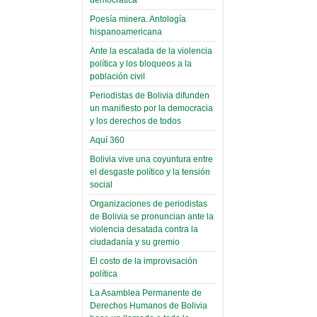
palaciega 6)
Poesía minera. Antología
hispanoamericana
El Infamatorio
Domingo, 12 Mayo 2019
Ante la escalada de la violencia
política y los bloqueos a la
Read more...
población civil
Periodistas de Bolivia difunden
un manifiesto por la democracia
y los derechos de todos
Aquí 360
Bolivia vive una coyuntura entre
el desgaste político y la tensión
social
Organizaciones de periodistas
de Bolivia se pronuncian ante la
violencia desatada contra la
ciudadanía y su gremio
El costo de la improvisación
política
La Asamblea Permanente de
Derechos Humanos de Bolivia