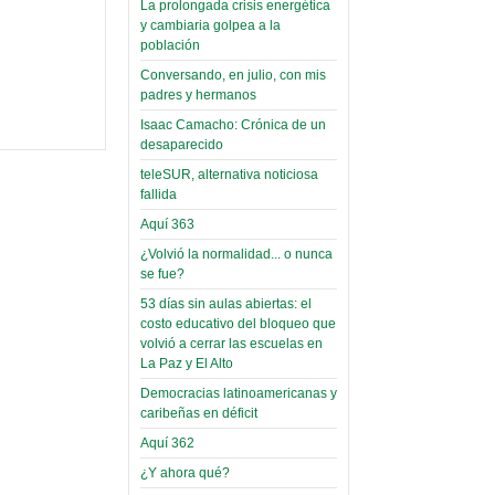
La prolongada crisis energética
Leer Más...
Read more...
y cambiaria golpea a la
Trabajo Social de la UMSA
Infierno Covid
población
volverá a las urnas para elegir a
parte VI:
su directora
Conversando, en julio, con mis
Gabinete de
Sábado, 14 Octubre 2023
padres y hermanos
Áñez se atribuye
Isaac Camacho: Crónica de un
Leer Más...
construcción de
desaparecido
Candidatos del MAS se
hospitales
presentarán en la UMSA
teleSUR, alternativa noticiosa
Jueves, 14 Septiembre 2023
fallida
prefabricados en
la que no tuvo
Aquí 363
Leer Más...
participación;
Carrera de Geografía realiza
¿Volvió la normalidad... o nunca
Segundo Congreso Nacional
se fue?
más de 24 horas
Viernes, 14 Octubre 2022
después rectifica
53 días sin aulas abiertas: el
costo educativo del bloqueo que
parcialmente
Leer Más...
volvió a cerrar las escuelas en
Docentes y estudiantes de
La Paz y El Alto
El Infamatorio
Trabajo Social de la UMSA
Miércoles, 09 Diciembre 2020
elegirán directora
Democracias latinoamericanas y
Viernes, 14 Octubre 2022
caribeñas en déficit
Read more...
Interpretación
Aquí 362
Leer Más...
de un álbum de
“Tuna Femenina San Andrés”
¿Y ahora qué?
toca y canta con coraje