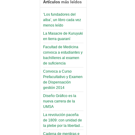
Artículos
más leídos
‘Los fundadores del
alba’, un libro cada vez
menos leído
La Masacre de Kuruyuki
en tierra guaraní
Facultad de Medicina
convoca a estudiantes y
bachilleres al examen
de suficiencia
Convoca a Curso
Prefacultativo y Examen
de Dispensación
gestión 2014
Diseño Gráfico es la
nueva carrera de la
UMSA
La revolución paceña
de 1809: con unidad de
la plebe por la libertad…
Cadena de mentiras e