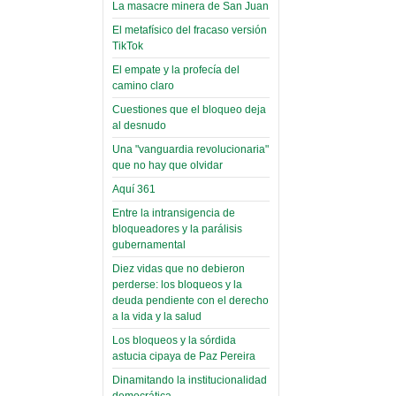
narco-fotos
La masacre minera de San Juan
Miércoles, 14 Septiembre 2022
(Miscelánea
El metafísico del fracaso versión
Palaciega 8)
Leer Más...
TikTok
Posesionan a dirigentes de
El empate y la profecía del
El Infamatorio
Asociación de Docentes
camino claro
Miércoles, 19 Junio 2019
Domingo, 14 Agosto 2022
Cuestiones que el bloqueo deja
Read more...
Leer Más...
al desnudo
Cosmética
descolonizadora
Una "vanguardia revolucionaria"
que no hay que olvidar
(Miscelánea
Aquí 361
palaciega 7)
Entre la intransigencia de
El Infamatorio
bloqueadores y la parálisis
Lunes, 27 Mayo 2019
gubernamental
Diez vidas que no debieron
Read more...
Creacionismo,
perderse: los bloqueos y la
deuda pendiente con el derecho
filtraciones e
a la vida y la salud
inicio de la
Los bloqueos y la sórdida
campaña del
astucia cipaya de Paz Pereira
MAS
Dinamitando la institucionalidad
(Miscelánea
democrática