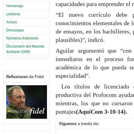
capacidades para emprender el r
Homenaje
“El nuevo currículo debe p
Lecturas
conocimientos elementales de le
Avisos
Descargas
de ensayos, en los bachilleres,
Números Anteriores
plausibles)”, indicó.
Diccionario del Masista
Aguilar argumentó que “con
Ilustrado (DMI)
inmediatos en el proceso fo
académica de lo que pueda ser
especialidad”.
Reflexiones
de Fidel
Los títulos de licenciado
productiva del Profocom ayudar
mientras, los que no cursaron
puntajes
(AquíCom 3-10-14).
Síguenos
a través de: