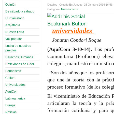
Opinión
Detalles
Creado En Jueves, 16 Octubre 2014 16:53
Categoría:
Nuestra tierra
De sábado a sábado
El infamatorio
A rajatabla
universidades
Nuestra tierra
Voz popular
Jonatan Condori Roque
Lucha de nuestros
(AquíCom 3-10-14).
Los profe
pueblos
Comunitaria (Profocom) elevar
Derechos Humanos
colegios, manifestó el ministro
Reflexiones de Fidel
Periodismo
“Son dos años que los profesore
Cultura
que une la teoría con la prác
Universidades
proceso formativo (de los colegi
AquíCom
El viceministro de Educación R
Latinoamerica
articularan la teoría y la pr
Europa
formación cotidiana y para qu
Noticias