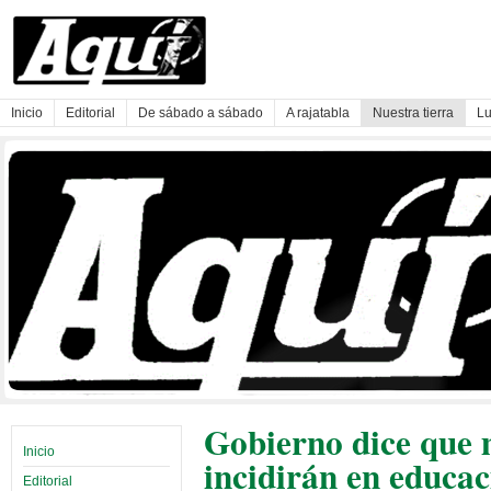
Inicio
Editorial
De sábado a sábado
A rajatabla
Nuestra tierra
Lu
Gobierno dice que 
Inicio
incidirán en educac
Editorial