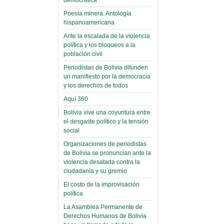
(Miscelánea
palaciega 6)
Poesía minera. Antología
hispanoamericana
El Infamatorio
Ante la escalada de la violencia
Domingo, 12 Mayo 2019
política y los bloqueos a la
población civil
Read more...
Periodistas de Bolivia difunden
un manifiesto por la democracia
y los derechos de todos
Aquí 360
Bolivia vive una coyuntura entre
el desgaste político y la tensión
social
Organizaciones de periodistas
de Bolivia se pronuncian ante la
violencia desatada contra la
ciudadanía y su gremio
El costo de la improvisación
política
La Asamblea Permanente de
Derechos Humanos de Bolivia