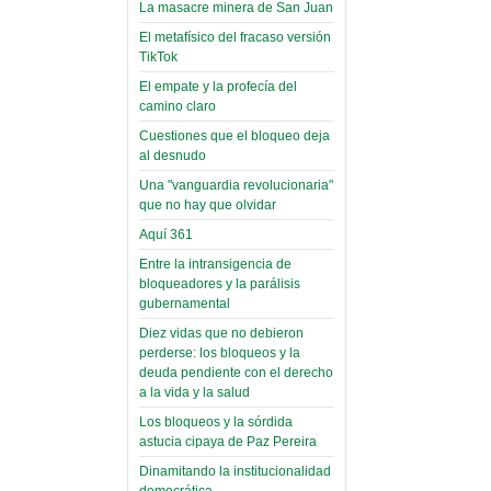
toca y canta con coraje
narco-fotos
La masacre minera de San Juan
Miércoles, 14 Septiembre 2022
(Miscelánea
El metafísico del fracaso versión
Palaciega 8)
TikTok
Leer Más...
Posesionan a dirigentes de
El empate y la profecía del
El Infamatorio
Asociación de Docentes
camino claro
Miércoles, 19 Junio 2019
Domingo, 14 Agosto 2022
Cuestiones que el bloqueo deja
Read more...
al desnudo
Leer Más...
Cosmética
Una "vanguardia revolucionaria"
descolonizadora
que no hay que olvidar
(Miscelánea
Aquí 361
palaciega 7)
Entre la intransigencia de
El Infamatorio
bloqueadores y la parálisis
Lunes, 27 Mayo 2019
gubernamental
Diez vidas que no debieron
Read more...
perderse: los bloqueos y la
Creacionismo,
deuda pendiente con el derecho
filtraciones e
a la vida y la salud
inicio de la
Los bloqueos y la sórdida
campaña del
astucia cipaya de Paz Pereira
MAS
Dinamitando la institucionalidad
democrática