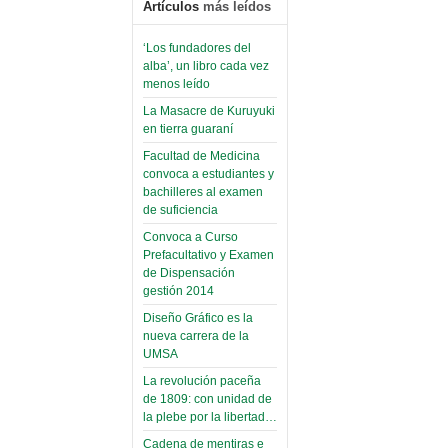
Artículos
más leídos
‘Los fundadores del
alba’, un libro cada vez
menos leído
La Masacre de Kuruyuki
en tierra guaraní
Facultad de Medicina
convoca a estudiantes y
bachilleres al examen
de suficiencia
Convoca a Curso
Prefacultativo y Examen
de Dispensación
gestión 2014
Diseño Gráfico es la
nueva carrera de la
UMSA
La revolución paceña
de 1809: con unidad de
la plebe por la libertad…
Cadena de mentiras e