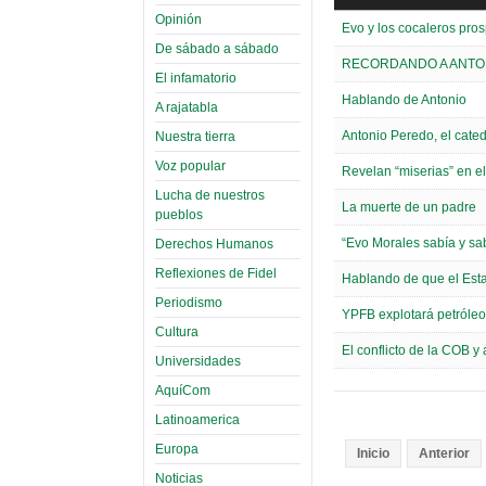
Opinión
Evo y los cocaleros pro
De sábado a sábado
RECORDANDO A ANTO
El infamatorio
Hablando de Antonio
A rajatabla
Antonio Peredo, el cated
Nuestra tierra
Voz popular
Revelan “miserias” en e
Lucha de nuestros
La muerte de un padre
pueblos
“Evo Morales sabía y sa
Derechos Humanos
Reflexiones de Fidel
Hablando de que el Estad
Periodismo
YPFB explotará petróleo 
Cultura
El conflicto de la COB y
Universidades
AquíCom
Latinoamerica
Europa
Inicio
Anterior
Noticias