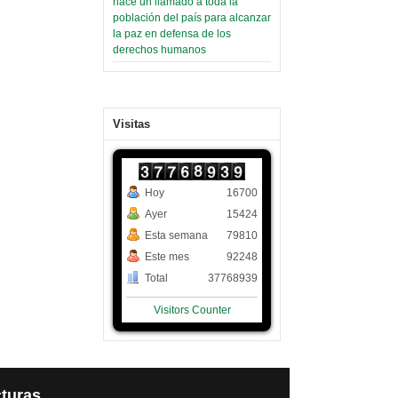
hace un llamado a toda la
población del país para alcanzar
la paz en defensa de los
derechos humanos
Visitas
Hoy
16700
Ayer
15424
Esta semana
79810
Este mes
92248
Total
37768939
Visitors Counter
turas