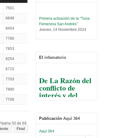
7501
Primera actuación de la “Tuna
6848
Femenina San Andrés”
Jueves, 14 Noviembre 2024
8454
Leer Más...
7760
Trabajo Social prepara
7853
encuentro nacional sobre trata y
tráfico de personas
El
infamatorio
8254
Sábado, 14 Septiembre 2024
6715
Leer Más...
De La Razón del
Centro de Estudiantes organiza
7703
conflicto de
taller de software estadístico en
la UMSA
7890
interés y del
Sábado, 14 Septiembre 2024
razonable arte
7706
de tirar la piedra
Leer Más...
Banco Central otorga
y esconder la
certificados por apoyo al
Publicación
Aquí 364
mano
Séptimo Encuentro de
Página 50 de 69
Economistas
iente
Final
El Infamatorio
Aquí 364
Sábado, 14 Octubre 2023
Jueves, 10 Diciembre 2020