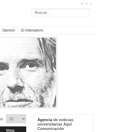
Opinión
El infamatorio
trar
Agencia
de noticias
universitarias Aquí
Comunicación
Visto