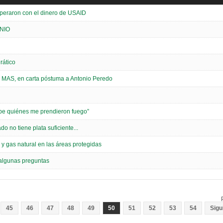
speraron con el dinero de USAID
NIO
rático
l MAS, en carta póstuma a Antonio Peredo
be quiénes me prendieron fuego”
o no tiene plata suficiente...
y gas natural en las áreas protegidas
 algunas preguntas
45
46
47
48
49
50
51
52
53
54
Sigu