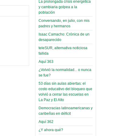
La prolongada crisis energética
Leer Más...
y cambiaria golpea a la
Read more...
Trabajo Social de la UMSA
Infierno Covid
población
volverá a las urnas para elegir a
parte VI:
Conversando, en julio, con mis
su directora
padres y hermanos
Gabinete de
Sábado, 14 Octubre 2023
Áñez se atribuye
Isaac Camacho: Crónica de un
Leer Más...
desaparecido
construcción de
Candidatos del MAS se
teleSUR, alternativa noticiosa
hospitales
presentarán en la UMSA
fallida
Jueves, 14 Septiembre 2023
prefabricados en
Aquí 363
la que no tuvo
Leer Más...
¿Volvió la normalidad... o nunca
participación;
Carrera de Geografía realiza
se fue?
Segundo Congreso Nacional
más de 24 horas
Viernes, 14 Octubre 2022
53 días sin aulas abiertas: el
después rectifica
costo educativo del bloqueo que
parcialmente
Leer Más...
volvió a cerrar las escuelas en
Docentes y estudiantes de
La Paz y El Alto
El Infamatorio
Trabajo Social de la UMSA
Democracias latinoamericanas y
Miércoles, 09 Diciembre 2020
elegirán directora
caribeñas en déficit
Viernes, 14 Octubre 2022
Read more...
Aquí 362
Interpretación
Leer Más...
de un álbum de
¿Y ahora qué?
“Tuna Femenina San Andrés”