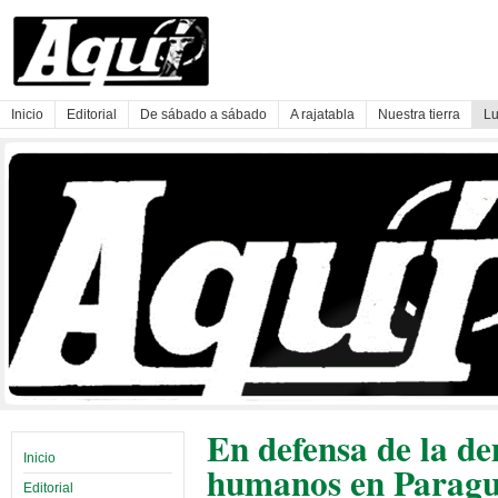
Inicio
Editorial
De sábado a sábado
A rajatabla
Nuestra tierra
Lu
En defensa de la de
Inicio
humanos en Parag
Editorial