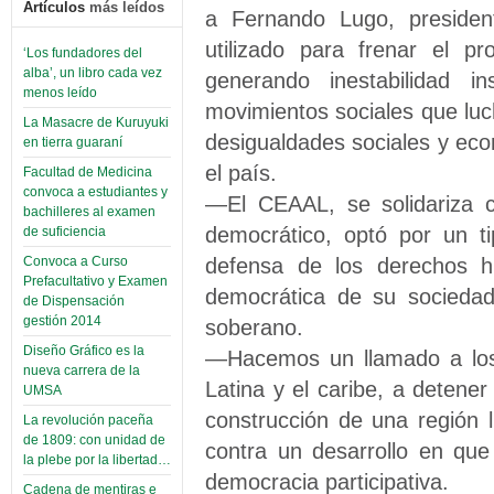
Artículos
más leídos
a Fernando Lugo, presiden
utilizado para frenar el p
‘Los fundadores del
alba’, un libro cada vez
generando inestabilidad in
menos leído
movimientos sociales que luch
La Masacre de Kuruyuki
desigualdades sociales y eco
en tierra guaraní
el país.
Facultad de Medicina
convoca a estudiantes y
—El CEAAL, se solidariza 
bachilleres al examen
democrático, optó por un ti
de suficiencia
defensa de los derechos h
Convoca a Curso
Prefacultativo y Examen
democrática de su sociedad
de Dispensación
gestión 2014
soberano.
Diseño Gráfico es la
—Hacemos un llamado a los 
nueva carrera de la
Latina y el caribe, a detener
UMSA
construcción de una región li
La revolución paceña
de 1809: con unidad de
contra un desarrollo en que s
la plebe por la libertad…
democracia participativa.
Cadena de mentiras e