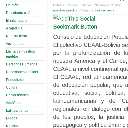
Opinión
Detalles
Creado En Jueves, 28 Junio 2012 20:23
C
nuestros pueblos
Categoría:
Latinoamerica
De sábado a sábado
El infamatorio
A rajatabla
Consejo de Educación Popula
Nuestra tierra
El colectivo CEAAL-Bolivia s
Voz popular
Lucha de nuestros
por la profundización de l
pueblos
nuestra América y el Caribe
Derechos Humanos
CEAAL a nivel continental que 
Reflexiones de Fidel
El CEAAL, red atinoamerica
Periodismo
de educación popular, que 
Cultura
educativa, social, polític
Universidades
latinoamericanas y del Ca
AquíCom
regionales, en diálogo con e
Latinoamerica
de los pueblos, la justicia
Europa
pedagógica y política emanci
Noticias