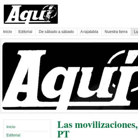
Inicio
Editorial
De sábado a sábado
A rajatabla
Nuestra tierra
Lu
Las movilizaciones,
Inicio
PT
Editorial