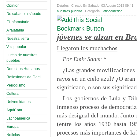
Opinión
Detalles
Creado En Sábado, 03 Agosto 2013 09:41
nuestros pueblos
Categoría:
Latinoamerica
De sábado a sábado
El infamatorio
A rajatabla
jóvenes se alzan en Bra
Nuestra tierra
Voz popular
Llegaron los muchachos
Lucha de nuestros
Por Emir Sader *
pueblos
Derechos Humanos
¿Las grandes movilizaciones 
Reflexiones de Fidel
rayos en un cielo azul? ¿O eran 
Periodismo
significado, o son sus significa
Cultura
Los gobiernos de Lula y Di
Universidades
inmenso proceso de democratiza
AquíCom
más desigual del mundo. Junto c
Latinoamerica
(entre los años 1930 hasta 19
Europa
procesos más importantes de la 
Noticias