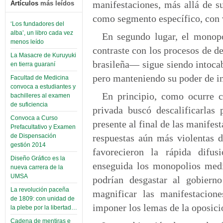
manifestaciones, más allá de su
Artículos
más leídos
como segmento específico, con 
‘Los fundadores del
alba’, un libro cada vez
En segundo lugar, el monop
menos leído
contraste con los procesos de de
La Masacre de Kuruyuki
brasileña— sigue siendo intocab
en tierra guaraní
pero manteniendo su poder de in
Facultad de Medicina
convoca a estudiantes y
En principio, como ocurre c
bachilleres al examen
de suficiencia
privada buscó descalificarlas
Convoca a Curso
presente al final de las manifes
Prefacultativo y Examen
respuestas aún más violentas d
de Dispensación
gestión 2014
favorecieron la rápida difu
Diseño Gráfico es la
enseguida los monopolios medi
nueva carrera de la
UMSA
podrían desgastar al gobiern
La revolución paceña
magnificar las manifestacione
de 1809: con unidad de
imponer los lemas de la oposici
la plebe por la libertad…
Cadena de mentiras e