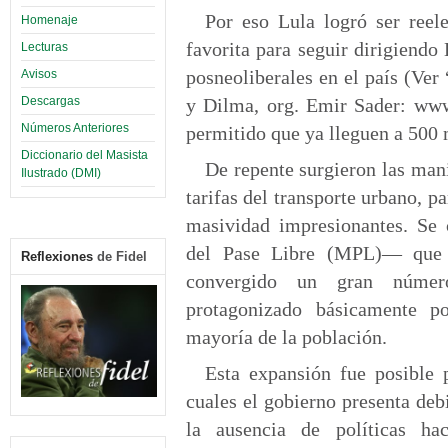
Por eso Lula logró ser reel
Homenaje
favorita para seguir dirigiendo
Lecturas
posneoliberales en el país (Ver
Avisos
Descargas
y Dilma, org. Emir Sader: www.
Números Anteriores
permitido que ya lleguen a 500 
Diccionario del Masista
De repente surgieron las mani
Ilustrado (DMI)
tarifas del transporte urbano, p
masividad impresionantes. S
del Pase Libre (MPL)— que c
Reflexiones
de Fidel
convergido un gran número
protagonizado básicamente po
mayoría de la población.
Esta expansión fue posible 
cuales el gobierno presenta deb
la ausencia de políticas ha