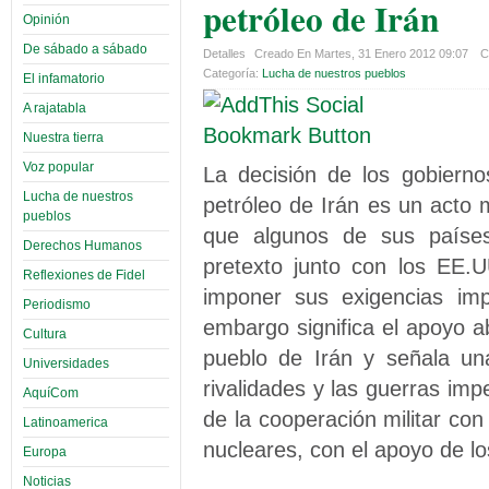
petróleo de Irán
Opinión
De sábado a sábado
Detalles
Creado En Martes, 31 Enero 2012 09:07
C
Categoría:
Lucha de nuestros pueblos
El infamatorio
A rajatabla
Nuestra tierra
Voz popular
La decisión de los gobiern
Lucha de nuestros
petróleo de Irán es un acto 
pueblos
que algunos de sus países
Derechos Humanos
pretexto junto con los EE.U
Reflexiones de Fidel
imponer sus exigencias impe
Periodismo
embargo significa el apoyo ab
Cultura
pueblo de Irán y señala un
Universidades
rivalidades y las guerras impe
AquíCom
de la cooperación militar co
Latinoamerica
nucleares, con el apoyo de l
Europa
Noticias