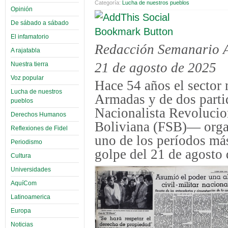
Categoría:
Lucha de nuestros pueblos
Opinión
De sábado a sábado
El infamatorio
Redacción Semanario 
A rajatabla
21 de agosto de 2025
Nuestra tierra
Voz popular
Hace 54 años el sector 
Lucha de nuestros
Armadas y de dos part
pueblos
Nacionalista Revolucio
Derechos Humanos
Boliviana (FSB)— organ
Reflexiones de Fidel
uno de los períodos más 
Periodismo
golpe del 21 de agosto 
Cultura
Universidades
AquíCom
Latinoamerica
Europa
Noticias