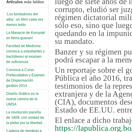
luego de siete años de
Artículos
más leídos
corrupto, eludió ser juz
‘Los fundadores del
régimen dictatorial mil
alba’, un libro cada vez
sólo eso, sino que lueg
menos leído
quedando en la impunid
La Masacre de Kuruyuki
en tierra guaraní
su mandato.
Facultad de Medicina
Banzer y su régimen pud
convoca a estudiantes y
bachilleres al examen
podrá escapar a la mem
de suficiencia
Un reportaje sobre el g
Convoca a Curso
Prefacultativo y Examen
Pública el año 2016, tr
de Dispensación
testimonios de la repres
gestión 2014
extranjera y de la Agen
Diseño Gráfico es la
nueva carrera de la
(CIA), documentos desc
UMSA
Estado de EE.UU. entre
La revolución paceña
de 1809: con unidad de
El enlace a dicho trabaj
la plebe por la libertad…
https://lapublica.org.b
Cadena de mentiras e