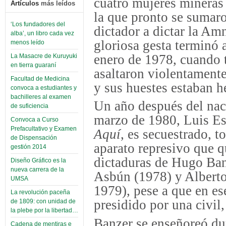
cuatro mujeres mineras 
Artículos
más leídos
la que pronto se sumar
‘Los fundadores del
dictador a dictar la Amn
alba’, un libro cada vez
gloriosa gesta terminó
menos leído
enero de 1978, cuando t
La Masacre de Kuruyuki
en tierra guaraní
asaltaron violentamente 
Facultad de Medicina
y sus huestes estaban h
convoca a estudiantes y
bachilleres al examen
Un año después del na
de suficiencia
marzo de 1980, Luis Es
Convoca a Curso
Prefacultativo y Examen
Aquí
, es secuestrado, 
de Dispensación
aparato represivo que qu
gestión 2014
dictaduras de Hugo Ban
Diseño Gráfico es la
nueva carrera de la
Asbún (1978) y Albert
UMSA
1979), pese a que en e
La revolución paceña
presidido por una civil,
de 1809: con unidad de
la plebe por la libertad…
Banzer se enseñoreó du
Cadena de mentiras e