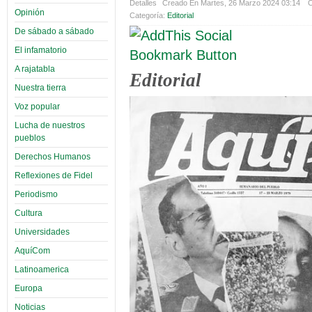
Detalles
Creado En Martes, 26 Marzo 2024 03:14
C
Opinión
Categoría:
Editorial
De sábado a sábado
El infamatorio
A rajatabla
Editorial
Nuestra tierra
Voz popular
Lucha de nuestros
pueblos
Derechos Humanos
Reflexiones de Fidel
Periodismo
Cultura
Universidades
AquíCom
Latinoamerica
Europa
Noticias