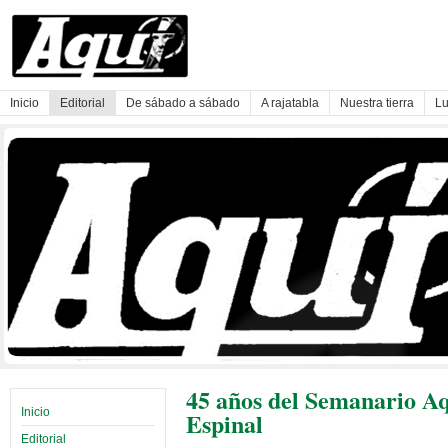
Inicio
Editorial
De sábado a sábado
A rajatabla
Nuestra tierra
Lu
45 años del Semanario Aqu
Inicio
Espinal
Editorial