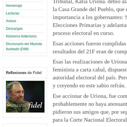
Tribunal, Katia Uriona. debió al
Homenaje
la Casa Grande del Pueblo, que 
Lecturas
importancia a los gobernantes: S
Avisos
Elecciones Primarias y adelanta
Descargas
proceso electoral en curso.
Números Anteriores
Esas acciones fueron cumplidas 
Diccionario del Masista
Ilustrado (DMI)
resultados del 21F eran de cump
Esas las realizaciones de Uriona
feminista a carta cabal, dispue
Reflexiones
de Fidel
autoridad electoral del país. Pe
y creyendo en este sabio refrán.
Ese accionar de Uriona, fue com
probablemente no haya atenuante
pidieron sus amigos que, por se
para la Corte Nacional Electora