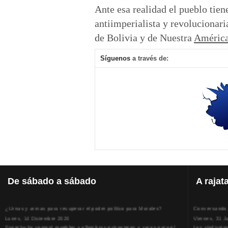
Ante esa realidad el pueblo tie
antiimperialista y revolucionari
de Bolivia y de Nuestra
Améric
Síguenos
a través de:
De
sábado a sábado
A
rajat
¿Urnas y armas para recuperar el poder político para Morales?
Conversando, 
Lunes, 14 Diciembre 2020
Viernes, 31 J
Superlucho compró muebles y alfombras extranjeros y caros para el
Los sindicato