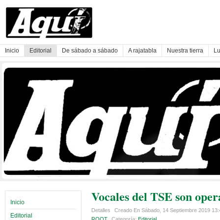
Inicio
Editorial
De sábado a sábado
A rajatabla
Nuestra tierra
Lu
Vocales del TSE son opera
Inicio
Detalles
Creado En Sábado, 14 Septiembre 2019 13
Editorial
ROOT
Categoría:
Editorial