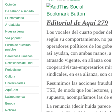
Opinión
De sábado a sábado
El infamatorio
Editorial de Aquí 279
A rajatabla
Los vocales del cuarto poder de
Nuestra tierra
según su comportamiento, no pa
Voz popular
operadores políticos de los gob
Lucha de nuestros
pueblos
así ayudan, con ambas manos, a 
Derechos Humanos
atrasado vigente, en alianza co
Reflexiones de Fidel
cooperativistas-empresarios min
Periodismo
sindicales, en esa alianza, son 
Cultura
Resumimos las acciones fraudule
Universidades
TSE, de modo que los lectores, p
AquíCom
supuesto, acompañamos las de es
Latinoamerica
Europa
La renuncia (decir huida parece
Noticias