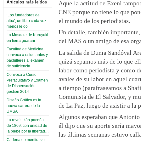
Aquella actitud de Exeni tampoc
Artículos
más leídos
CNE porque no tiene lo que pone
‘Los fundadores del
el mundo de los periodistas.
alba’, un libro cada vez
menos leído
Un detalle, también importante,
La Masacre de Kuruyuki
del MAS o un amigo de esa organ
en tierra guaraní
Facultad de Medicina
La salida de Dunia Sandóval Ar
convoca a estudiantes y
quizá sepamos más de lo que ell
bachilleres al examen
de suficiencia
labor como periodista y como do
Convoca a Curso
avales de su labor en aquel cuar
Prefacultativo y Examen
de Dispensación
a tiempo (parafraseamos a Shafi
gestión 2014
Comunista de El Salvador, y mur
Diseño Gráfico es la
de La Paz, luego de asistir a la
nueva carrera de la
UMSA
Algunos esperaban que Antonio 
La revolución paceña
él dijo que su aporte sería mayo
de 1809: con unidad de
la plebe por la libertad…
las últimas semanas estuvo call
Cadena de mentiras e