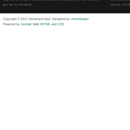
que fue su ministerio
Jueves, 30 Ab
Viernes, 11 Diciembre 2020
La humillación
Isaac Sandóval Rodríguez, intelectual de los trabajadores bolivianos
Jueves, 15 E
Viernes, 11 Diciembre 2020
Adela Zamudio
Copyright © 2012 Semanario Aquí. Designed by
JoomShaper
Medios de difusión, amigos y enemigos de Evo Morales
Domingo, 12 
Powered by
Joomla!
Valid
XHTML
and
CSS
Viernes, 11 Diciembre 2020
Pliego acusat
En Bolivia, por la alianza obrera-campesina hacen más los trabajadores
Banzer Suáre
del campo que los proletarios
Sábado, 19 Ju
Viernes, 11 Diciembre 2020