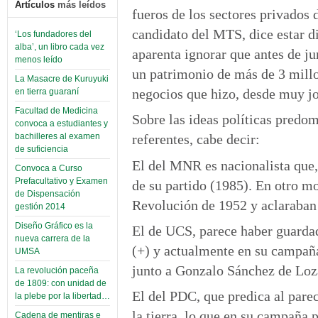
Artículos
más leídos
fueros de los sectores privados
candidato del MTS, dice estar di
‘Los fundadores del
alba’, un libro cada vez
aparenta ignorar que antes de j
menos leído
un patrimonio de más de 3 millo
La Masacre de Kuruyuki
negocios que hizo, desde muy jo
en tierra guaraní
Facultad de Medicina
Sobre las ideas políticas predo
convoca a estudiantes y
bachilleres al examen
referentes, cabe decir:
de suficiencia
El del MNR es nacionalista que, 
Convoca a Curso
Prefacultativo y Examen
de su partido (1985). En otro m
de Dispensación
Revolución de 1952 y aclaraban 
gestión 2014
Diseño Gráfico es la
El de UCS, parece haber guardad
nueva carrera de la
(+) y actualmente en su campaña
UMSA
junto a Gonzalo Sánchez de Loz
La revolución paceña
de 1809: con unidad de
El del PDC, que predica al parec
la plebe por la libertad…
la tierra, lo que en su campaña 
Cadena de mentiras e