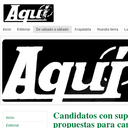
Inicio
Editorial
De sábado a sábado
A rajatabla
Nuestra tierra
Lu
Candidatos con sup
Inicio
propuestas para ca
Editorial