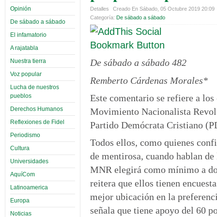
Opinión
Detalles
Creado En Sábado, 05 Octubre 2019 20:09
Categoría:
De sábado a sábado
De sábado a sábado
El infamatorio
A rajatabla
De sábado a sábado 482
Nuestra tierra
Voz popular
Remberto Cárdenas Morales*
Lucha de nuestros
pueblos
Este comentario se refiere a los
Derechos Humanos
Movimiento Nacionalista Revol
Reflexiones de Fidel
Partido Demócrata Cristiano (
Periodismo
Todos ellos, como quienes confi
Cultura
de mentirosa, cuando hablan de l
Universidades
MNR elegirá como mínimo a dos
AquíCom
reitera que ellos tienen encuest
Latinoamerica
mejor ubicación en la preferenci
Europa
señala que tiene apoyo del 60 po
Noticias