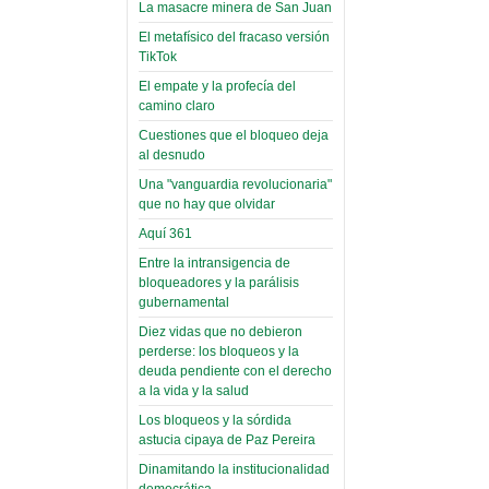
toca y canta con coraje
narco-fotos
La masacre minera de San Juan
Miércoles, 14 Septiembre 2022
(Miscelánea
El metafísico del fracaso versión
Palaciega 8)
TikTok
Leer Más...
Posesionan a dirigentes de
El empate y la profecía del
El Infamatorio
Asociación de Docentes
camino claro
Miércoles, 19 Junio 2019
Domingo, 14 Agosto 2022
Cuestiones que el bloqueo deja
Read more...
al desnudo
Leer Más...
Cosmética
Una "vanguardia revolucionaria"
descolonizadora
que no hay que olvidar
(Miscelánea
Aquí 361
palaciega 7)
Entre la intransigencia de
El Infamatorio
bloqueadores y la parálisis
Lunes, 27 Mayo 2019
gubernamental
Diez vidas que no debieron
Read more...
Creacionismo,
perderse: los bloqueos y la
deuda pendiente con el derecho
filtraciones e
a la vida y la salud
inicio de la
Los bloqueos y la sórdida
campaña del
astucia cipaya de Paz Pereira
MAS
Dinamitando la institucionalidad
democrática