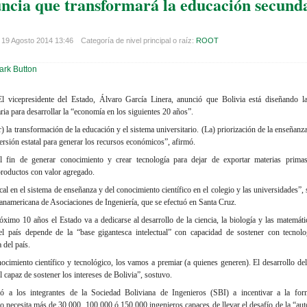
ncia que transformará la educación secunda
 19 Agosto 2014 13:46
Categoría de nivel principal o raíz:
ROOT
El vicepresidente del Estado, Álvaro García Linera, anunció que Bolivia está diseñando l
aria para desarrollar la “economía en los siguientes 20 años”.
r) la transformación de la educación y el sistema universitario. (La) priorización de la enseñanza
ersión estatal para generar los recursos económicos”, afirmó.
el fin de generar conocimiento y crear tecnología para dejar de exportar materias prim
 productos con valor agregado.
cal en el sistema de enseñanza y del conocimiento científico en el colegio y las universidades”,
anamericana de Asociaciones de Ingeniería, que se efectuó en Santa Cruz.
óximo 10 años el Estado va a dedicarse al desarrollo de la ciencia, la biología y las matemáti
del país depende de la “base gigantesca intelectual” con capacidad de sostener con tecnol
 del país.
ocimiento científico y tecnológico, los vamos a premiar (a quienes generen). El desarrollo del
l capaz de sostener los intereses de Bolivia”, sostuvo.
ió a los integrantes de la Sociedad Boliviana de Ingenieros (SBI) a incentivar a la fo
o necesita más de 30.000, 100.000 ó 150.000 ingenieros capaces de llevar el desafío de la “au