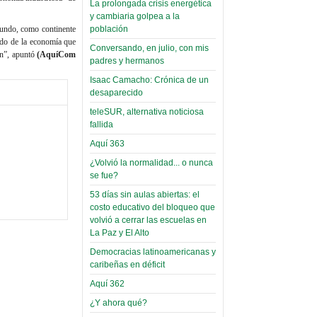
La prolongada crisis energética
Leer Más...
y cambiaria golpea a la
Read more...
Trabajo Social de la UMSA
Infierno Covid
mundo, como continente
población
volverá a las urnas para elegir a
rado de la economía que
parte VI:
Conversando, en julio, con mis
su directora
ón”, apuntó
(AquíCom
Gabinete de
padres y hermanos
Sábado, 14 Octubre 2023
Áñez se atribuye
Isaac Camacho: Crónica de un
Leer Más...
desaparecido
construcción de
Candidatos del MAS se
hospitales
teleSUR, alternativa noticiosa
presentarán en la UMSA
fallida
Jueves, 14 Septiembre 2023
prefabricados en
Aquí 363
la que no tuvo
Leer Más...
participación;
¿Volvió la normalidad... o nunca
Carrera de Geografía realiza
se fue?
Segundo Congreso Nacional
más de 24 horas
Viernes, 14 Octubre 2022
53 días sin aulas abiertas: el
después rectifica
costo educativo del bloqueo que
parcialmente
Leer Más...
volvió a cerrar las escuelas en
Docentes y estudiantes de
La Paz y El Alto
El Infamatorio
Trabajo Social de la UMSA
Miércoles, 09 Diciembre 2020
Democracias latinoamericanas y
elegirán directora
caribeñas en déficit
Viernes, 14 Octubre 2022
Read more...
Aquí 362
Interpretación
Leer Más...
de un álbum de
¿Y ahora qué?
“Tuna Femenina San Andrés”