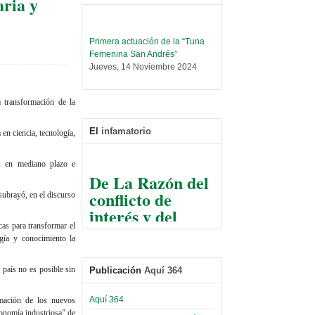
ria y
Primera actuación de la “Tuna
Femenina San Andrés”
Jueves, 14 Noviembre 2024
Leer Más...
Trabajo Social prepara
a transformación de la
encuentro nacional sobre trata y
tráfico de personas
El
infamatorio
 en ciencia, tecnología,
Sábado, 14 Septiembre 2024
Leer Más...
as en mediano plazo e
De La Razón del
Centro de Estudiantes organiza
conflicto de
taller de software estadístico en
 subrayó, en el discurso
la UMSA
interés y del
Sábado, 14 Septiembre 2024
razonable arte
cas para transformar el
de tirar la piedra
ogía y conocimiento la
Leer Más...
Banco Central otorga
y esconder la
certificados por apoyo al
 país no es posible sin
Publicación
Aquí 364
mano
Séptimo Encuentro de
Economistas
El Infamatorio
Aquí 364
rmación de los nuevos
Sábado, 14 Octubre 2023
Jueves, 10 Diciembre 2020
tonomía industriosa” de