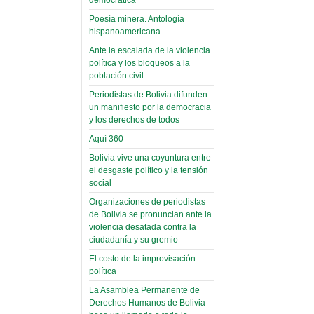
(Miscelánea
palaciega 6)
Poesía minera. Antología
hispanoamericana
El Infamatorio
Domingo, 12 Mayo 2019
Ante la escalada de la violencia
política y los bloqueos a la
Read more...
población civil
Periodistas de Bolivia difunden
un manifiesto por la democracia
y los derechos de todos
Aquí 360
Bolivia vive una coyuntura entre
el desgaste político y la tensión
social
Organizaciones de periodistas
de Bolivia se pronuncian ante la
violencia desatada contra la
ciudadanía y su gremio
El costo de la improvisación
política
La Asamblea Permanente de
Derechos Humanos de Bolivia