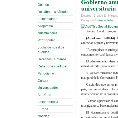
Gobierno anu
Opinión
universitaria
De sábado a sábado
Detalles
Creado En Martes,
El infamatorio
Categoría:
Universidades
A rajatabla
Jonatan Condori Roque
Nuestra tierra
(AquíCom 16-08-14).
Voz popular
educación regular y universit
Lucha de nuestros
“A corto plazo es (trabaja
pueblos
conocimiento (con) fuerte inv
Derechos Humanos
El planteamiento tiene 
industrializarlas para vender
Reflexiones de Fidel
“(La) transformación radi
Periodismo
inaugural de la Convención P
Cultura
García dijo que en los pr
Universidades
país, porque el desarrollo 
diversificación de la economía
AquíCom
“Vamos a priorizar el con
Latinoamerica
una gigantesca base intelectua
Europa
El vicemandatario desaf
Noticias
profesionales porque el Estad