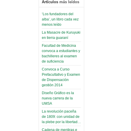
Artículos
más leídos
‘Los fundadores del
alba’, un libro cada vez
menos leído
La Masacre de Kuruyuki
en tierra guaraní
Facultad de Medicina
convoca a estudiantes y
bachilleres al examen
de suficiencia
Convoca a Curso
Prefacultativo y Examen
de Dispensación
gestión 2014
Diseño Gráfico es la
nueva carrera de la
UMSA
La revolución paceña
de 1809: con unidad de
la plebe por la libertad…
Cadena de mentiras e