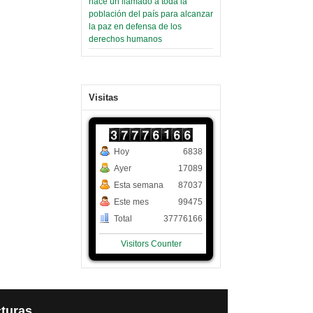
hace un llamado a toda la
población del país para alcanzar
la paz en defensa de los
derechos humanos
Visitas
Hoy
6838
Ayer
17089
Esta semana
87037
Este mes
99475
Total
37776166
Visitors Counter
turas