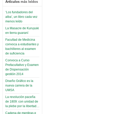
Artículos
más leídos
‘Los fundadores del
alba’, un libro cada vez
menos leído
La Masacre de Kuruyuki
en tierra guaraní
Facultad de Medicina
convoca a estudiantes y
bachilleres al examen
de suficiencia
Convoca a Curso
Prefacultativo y Examen
de Dispensación
gestión 2014
Diseño Gráfico es la
nueva carrera de la
UMSA
La revolución paceña
de 1809: con unidad de
la plebe por la libertad…
Cadena de mentiras e