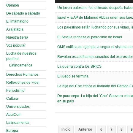
Opinión
Un joven palestino fue ultimado después haber 
De sábado a sábado
Israel y la AP de Mahmud Abbas unen sus fuerz
El infamatorio
Los palestinos están luchando por sus vidas, I
A rajatabla
El Sevilla rechaza el patrocinio de Israel
Nuestra tierra
Voz popular
OMS califica de ejemplo a seguir el sistema d
Lucha de nuestros
Revelan escalofriantes secretos del expresid
pueblos
Latinoamerica
La guerra contra los BRICS
Derechos Humanos
El juego se termina
Reflexiones de Fidel
La hija del Che critica el llamado del Partido 
Periodismo
De pura cepa: La hija del “Che” Guevara critica
Cultura
en su país
Universidades
AquíCom
Latinoamerica
Inicio
Anterior
6
7
8
9
Europa