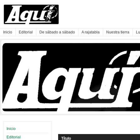
Inicio
Editorial
De sábado a sábado
A rajatabla
Nuestra tierra
Lu
Inicio
Editorial
Título