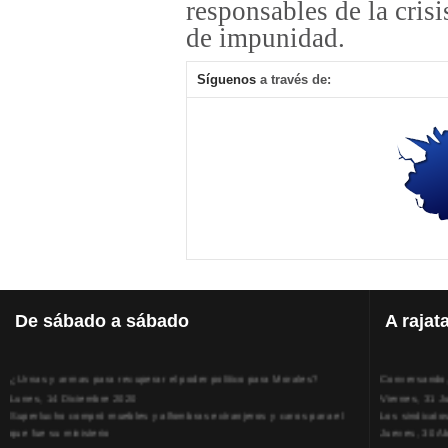
responsables de la cris
de impunidad.
Síguenos
a través de:
De
sábado a sábado
A
rajat
¿Urnas y armas para recuperar el poder político para Morales?
Conversando, 
Lunes, 14 Diciembre 2020
Viernes, 31 J
Superlucho compró muebles y alfombras extranjeros y caros para el
Los sindicato
que fue su ministerio
Jueves, 30 Ab
Viernes, 11 Diciembre 2020
La humillación