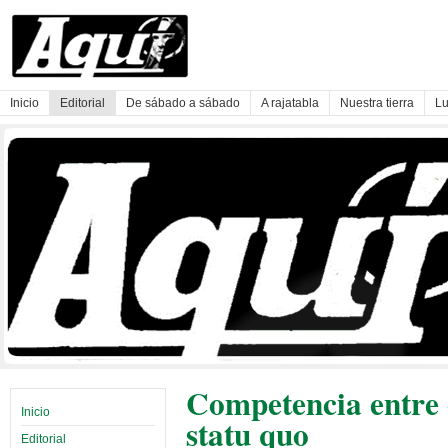
Inicio
Editorial
De sábado a sábado
A rajatabla
Nuestra tierra
Lu
Competencia entre 
Inicio
statu quo
Editorial