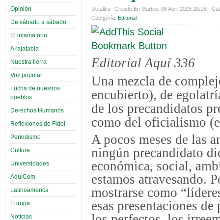
Opinión
Detalles
Creado En Martes, 08 Abril 2025 20:16
Cat
Categoría:
Editorial
De sábado a sábado
El infamatorio
A rajatabla
Editorial Aquí 336
Nuestra tierra
Voz popular
Una mezcla de complejo
Lucha de nuestros
encubierto), de egolatrí
pueblos
de los precandidatos pr
Derechos Humanos
como del oficialismo (e
Reflexiones de Fidel
A pocos meses de las a
Periodismo
ningún precandidato di
Cultura
económica, social, ambi
Universidades
estamos atravesando. P
AquíCom
mostrarse como “líderes
Latinoamerica
esas presentaciones de 
Europa
los perfectos, los irree
Noticias