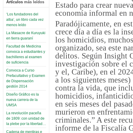
Artículos
más leídos
Estado para crear nueva
economía informal en n
‘Los fundadores del
alba’, un libro cada vez
Paradójicamente, en es
menos leído
crece día a día es la in
La Masacre de Kuruyuki
los homicidios, muchos
en tierra guaraní
organizado, sea este na
Facultad de Medicina
convoca a estudiantes y
delitos. Según Insight 
bachilleres al examen
investigación sobre el
de suficiencia
y el, Caribe), en el 20
Convoca a Curso
Prefacultativo y Examen
a los siguientes meses) 
de Dispensación
contra la vida, que incl
gestión 2014
homicidios, infanticidi
Diseño Gráfico es la
nueva carrera de la
en seis meses del pasa
UMSA
murieron en enfrentami
La revolución paceña
criminales.” A este rec
de 1809: con unidad de
la plebe por la libertad…
informe de la Fiscalía 
Cadena de mentiras e