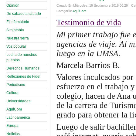
Opinión
Creado En Miércoles, 19 Septiembre 2018 00:29
Cat
Categoría:
AquíCom
De sábado a sábado
Testimonio de vida
El infamatorio
A rajatabla
Mi primer trabajo fue e
Nuestra tierra
agencias de viaje. Al m
Voz popular
luego en la UMSA.
Lucha de nuestros
pueblos
Marcela Barrios B.
Derechos Humanos
Valores inculcados por 
Reflexiones de Fidel
esfuerzo en el trabajo 
Periodismo
Cultura
colegio, hacen de Ana u
Universidades
de la carrera de Turism
AquíCom
grado para obtener la li
Latinoamerica
Luego de salir bachille
Europa
Noticias