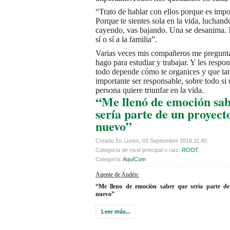
“Trato de hablar con ellos porque es impo
Porque te sientes sola en la vida, luchand
cayendo, vas bajando. Una se desanima. 
sí o sí a la familia”.
Varias veces mis compañeros me pregun
hago para estudiar y trabajar. Y les respo
todo depende cómo te organices y que ta
importante ser responsable, sobre todo si
persona quiere triunfar en la vida.
“Me llenó de emoción sa
sería parte de un proyect
nuevo”
Creado En Lunes, 03 Septiembre 2018 11:40
Categoría de nivel principal o raíz:
ROOT
Categoría:
AquíCom
Agente de Andén:
“Me lleno de emoción saber que sería parte d
nuevo”
Leer más...