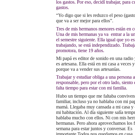
los gastos. Por eso, decidí trabajar, para c
gastos.
“Yo digo que si les reduzco el peso (gast
que va a ser mejor para ellos”.
Tres de mis hermanos menores están en c
Una de mis hermanas ya va entrar a la u
el semestre siguiente. Ella igual que yo es
trabajando, se está independizado. Traba
promotora, tiene 19 años.
Mi papá es editor de sonido en una radi
es artesana. Ella está en mi casa a veces 
porque va a vender sus artesanías.
Trabajar y estudiar obliga a una persona 
responsable, pero por el otro lado, siento
falta tiempo para estar con mi familia.
Hubo un tiempo que me faltaba conviven
familiar, incluso ya no hablaba con mi pa
mamá. Llegaba muy cansada a mi casa y d
mi habitación. Al día siguiente salía temp
hablaba mucho con ellos. Ni con mis he
hermanas. Pero ahora aprovechamos los f
semana para estar juntos y conversar. Es
importante.Todos nos quedamos en casa, 