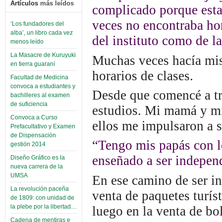
Artículos
más leídos
complicado porque esta
veces no encontraba hor
‘Los fundadores del
alba’, un libro cada vez
del instituto como de l
menos leído
La Masacre de Kuruyuki
Muchas veces hacía mis 
en tierra guaraní
horarios de clases.
Facultad de Medicina
convoca a estudiantes y
Desde que comencé a tr
bachilleres al examen
de suficiencia
estudios. Mi mamá y m
Convoca a Curso
ellos me impulsaron a s
Prefacultativo y Examen
de Dispensación
“Tengo mis papás con l
gestión 2014
enseñado a ser indepen
Diseño Gráfico es la
nueva carrera de la
UMSA
En ese camino de ser in
La revolución paceña
venta de paquetes turíst
de 1809: con unidad de
la plebe por la libertad…
luego en la venta de bo
Cadena de mentiras e