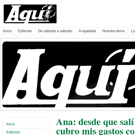
Inicio
Editorial
De sábado a sábado
A rajatabla
Nuestra tierra
Lu
Ana: desde que salí
Inicio
cubro mis gastos co
Editorial