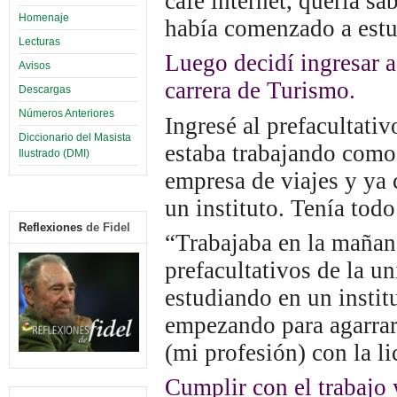
café internet, quería s
Homenaje
había comenzado a estu
Lecturas
Luego decidí ingresar a 
Avisos
carrera de Turismo.
Descargas
Números Anteriores
Ingresé al prefacultati
Diccionario del Masista
estaba trabajando como 
Ilustrado (DMI)
empresa de viajes y ya
un instituto. Tenía tod
Reflexiones
de Fidel
“Trabajaba en la mañana
prefacultativos de la u
estudiando en un instit
empezando para agarrar
(mi profesión) con la l
Cumplir con el trabajo 