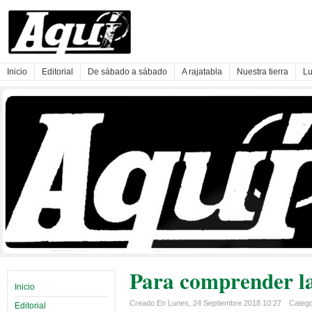
Inicio
Editorial
De sábado a sábado
A rajatabla
Nuestra tierra
Lu
Para comprender la
Inicio
Creado En Lunes, 24 Septiembre 2018 10:27
Categor
Editorial