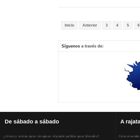
Inicio
Anterior
3
4
5
6
Síguenos
a través de:
De
sábado a sábado
A
rajat
¿Urnas y armas para recuperar el poder político para Morales?
Conversando, 
Lunes, 14 Diciembre 2020
Viernes, 31 J