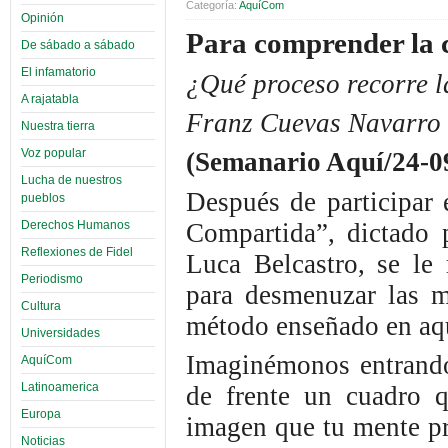
Categoría:
AquíCom
Opinión
Para comprender la 
De sábado a sábado
El infamatorio
¿Qué proceso recorre l
A rajatabla
Franz Cuevas Navarro
Nuestra tierra
Voz popular
(Semanario Aquí/24-0
Lucha de nuestros
Después de participar 
pueblos
Compartida”, dictado 
Derechos Humanos
Reflexiones de Fidel
Luca Belcastro, se le 
Periodismo
para desmenuzar las mo
Cultura
método enseñado en aque
Universidades
Imaginémonos entrando
AquíCom
Latinoamerica
de frente un cuadro q
Europa
imagen que tu mente pr
Noticias