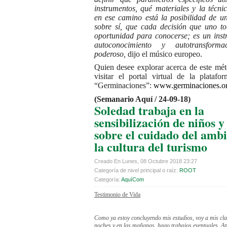
instrumentos, qué materiales y la técni
en ese camino está la posibilidad de un
sobre sí, que cada decisión que uno t
oportunidad para conocerse; es un ins
autoconocimiento y autotransform
poderoso,
dijo el músico europeo.
Quien desee explorar acerca de este mé
visitar el portal virtual de la platafor
“Germinaciones”:
www.germinaciones.o
(Semanario Aquí / 24-09-18)
Soledad trabaja en la
sensibilización de niños y
sobre el cuidado del ambi
la cultura del turismo
Creado En Lunes, 08 Octubre 2018 23:27
Categoría de nivel principal o raíz:
ROOT
Categoría:
AquíCom
Testimonio de Vida
Como ya estoy concluyendo mis estudios, voy a mis cla
noches y en las mañanas, hago trabajos eventuales. A