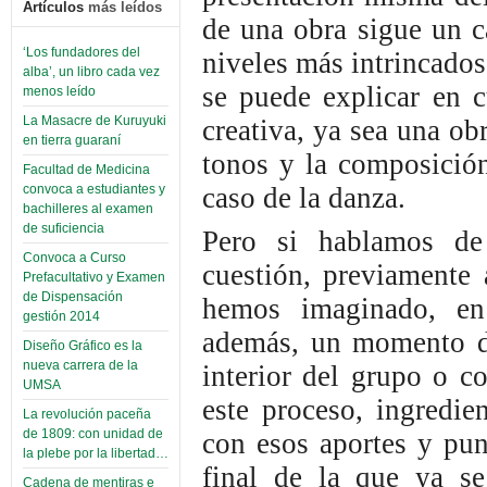
Artículos
más leídos
de una obra sigue un c
‘Los fundadores del
niveles más intrincado
alba’, un libro cada vez
se puede explicar en c
menos leído
La Masacre de Kuruyuki
creativa, ya sea una o
en tierra guaraní
tonos y la composición
Facultad de Medicina
caso de la danza.
convoca a estudiantes y
bachilleres al examen
de suficiencia
Pero si hablamos de
Convoca a Curso
cuestión, previamente
Prefacultativo y Examen
de Dispensación
hemos imaginado, en 
gestión 2014
además, un momento de 
Diseño Gráfico es la
nueva carrera de la
interior del grupo o c
UMSA
este proceso, ingredie
La revolución paceña
de 1809: con unidad de
con esos aportes y pun
la plebe por la libertad…
final de la que ya se
Cadena de mentiras e