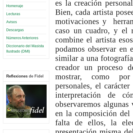
es la creación persona
Homenaje
Bien, cada artista pos
Lecturas
motivaciones y herrami
Avisos
caso un cuadro, y el 
Descargas
combine el artista eso
Números Anteriores
Diccionario del Masista
podamos observar en e
Ilustrado (DMI)
similar a una fotografía
creador un proceso d
mostrar, como por 
Reflexiones
de Fidel
personales, el carácte
interpretación de c
observaremos algunas v
en la composición del 
falta de ellos, la el
presentación misma del