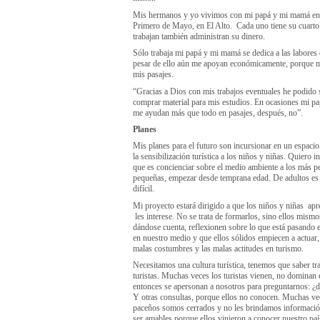
Mis hermanos y yo vivimos con mi papá y mi mamá en
Primero de Mayo, en El Alto. Cada uno tiene su cuart
trabajan también administran su dinero.
Sólo trabaja mi papá y mi mamá se dedica a las labores
pesar de ello aún me apoyan económicamente, porque 
mis pasajes.
“Gracias a Dios con mis trabajos eventuales he podido
comprar material para mis estudios. En ocasiones mi 
me ayudan más que todo en pasajes, después, no”.
Planes
Mis planes para el futuro son incursionar en un espacio
la sensibilización turística a los niños y niñas. Quiero i
que es concienciar sobre el medio ambiente a los más 
pequeñas, empezar desde temprana edad. De adultos e
difícil.
Mi proyecto estará dirigido a que los niños y niñas ap
les interese. No se trata de formarlos, sino ellos mism
dándose cuenta, reflexionen sobre lo que está pasando e
en nuestro medio y que ellos sólidos empiecen a actuar,
malas costumbres y las malas actitudes en turismo.
Necesitamos una cultura turística, tenemos que saber tra
turistas. Muchas veces los turistas vienen, no dominan e
entonces se apersonan a nosotros para preguntarnos: ¿
Y otras consultas, porque ellos no conocen. Muchas ve
paceños somos cerrados y no les brindamos informaci
ser amables porque ellos vinieron a conocer nuestro paí