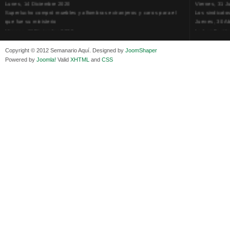
Superlucho compró muebles y alfombras extranjeros y caros para el
Los sindicato
que fue su ministerio
Jueves, 30 Ab
Viernes, 11 Diciembre 2020
La humillación
Isaac Sandóval Rodríguez, intelectual de los trabajadores bolivianos
Jueves, 15 E
Viernes, 11 Diciembre 2020
Adela Zamudio
Copyright © 2012 Semanario Aquí. Designed by
JoomShaper
Medios de difusión, amigos y enemigos de Evo Morales
Domingo, 12 
Powered by
Joomla!
Valid
XHTML
and
CSS
Viernes, 11 Diciembre 2020
Pliego acusat
En Bolivia, por la alianza obrera-campesina hacen más los trabajadores
Banzer Suáre
del campo que los proletarios
Sábado, 19 Ju
Viernes, 11 Diciembre 2020