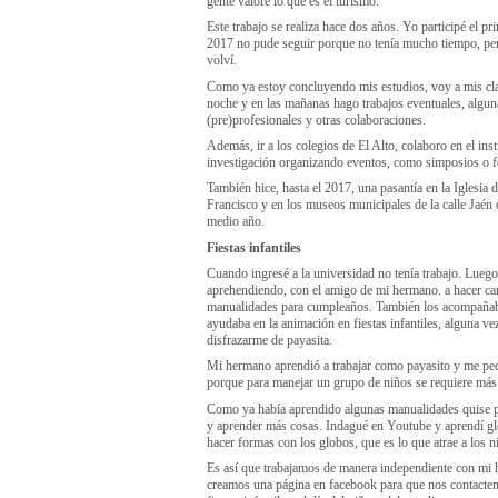
gente valore lo que es el turismo.
Este trabajo se realiza hace dos años. Yo participé el pr
2017 no pude seguir porque no tenía mucho tiempo, per
volví.
Como ya estoy concluyendo mis estudios, voy a mis cla
noche y en las mañanas hago trabajos eventuales, algun
(pre)profesionales y otras colaboraciones.
Además, ir a los colegios de El Alto, colaboro en el inst
investigación organizando eventos, como simposios o fe
También hice, hasta el 2017, una pasantía en la Iglesia 
Francisco y en los museos municipales de la calle Jaén
medio año.
Fiestas infantiles
Cuando ingresé a la universidad no tenía trabajo. Luego
aprehendiendo, con el amigo de mi hermano. a hacer can
manualidades para cumpleaños. También los acompañab
ayudaba en la animación en fiestas infantiles, alguna ve
disfrazarme de payasita.
Mi hermano aprendió a trabajar como payasito y me ped
porque para manejar un grupo de niños se requiere más
Como ya había aprendido algunas manualidades quise p
y aprender más cosas. Indagué en Youtube y aprendí gl
hacer formas con los globos, que es lo que atrae a los n
Es así que trabajamos de manera independiente con mi
creamos una página en facebook para que nos contacten