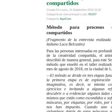
compartidos
Creado En Lunes, 24 Septiembre 2018 10:25
Categoría de nivel principal o raíz:
ROOT
Categoría:
AquíCom
Método para procesos cr
compartidos
(Fragmento de la entrevista realizada
italiano Luca Belcastro)
Para las personas interesadas en profundi
de la creatividad compartida, el arti
describió de manera general, para este Se
método que enseñó en el taller realizad
mes de agosto de 2018, en la ciudad de L
—El método se divide en tres etapas fun
la primera etapa es de exploración
imaginativa, es decir, se intenta c
ejercicios e invitando a algunas ref
descubrir o a evidenciar algunos lados 
mismos que están como escondidos o so
máscaras, por etiquetas, por roles, por 
nos han impuesto. Cuando uno 
vislumbrar detrás de estas máscaras a