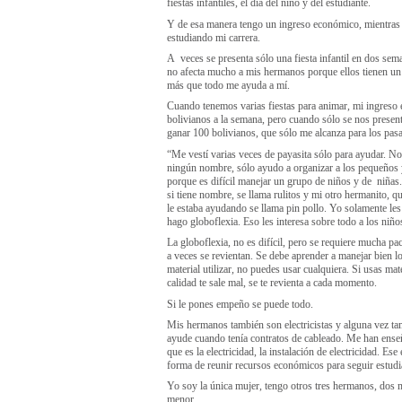
fiestas infantiles, el día del niño y del estudiante.
Y de esa manera tengo un ingreso económico, mientras
estudiando mi carrera.
A veces se presenta sólo una fiesta infantil en dos sem
no afecta mucho a mis hermanos porque ellos tienen un t
más que todo me ayuda a mí.
Cuando tenemos varias fiestas para animar, mi ingreso 
bolivianos a la semana, pero cuando sólo se nos present
ganar 100 bolivianos, que sólo me alcanza para los pasa
“Me vestí varias veces de payasita sólo para ayudar. N
ningún nombre, sólo ayudo a organizar a los pequeños
porque es difícil manejar un grupo de niños y de niña
si tiene nombre, se llama rulitos y mi otro hermanito, qu
le estaba ayudando se llama pin pollo. Yo solamente le
hago globoflexia. Eso les interesa sobre todo a los niño
La globoflexia, no es difícil, pero se requiere mucha pa
a veces se revientan. Se debe aprender a manejar bien l
material utilizar, no puedes usar cualquiera. Si usas mat
calidad te sale mal, se te revienta a cada momento.
Si le pones empeño se puede todo.
Mis hermanos también son electricistas y alguna vez ta
ayude cuando tenía contratos de cableado. Me han ense
que es la electricidad, la instalación de electricidad. Ese
forma de reunir recursos económicos para seguir estud
Yo soy la única mujer, tengo otros tres hermanos, dos
menor.