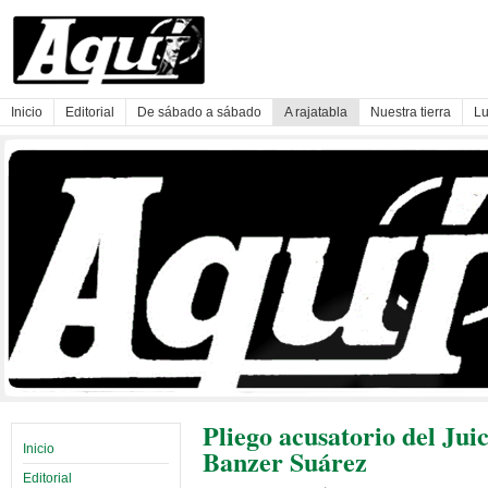
Inicio
Editorial
De sábado a sábado
A rajatabla
Nuestra tierra
Lu
Pliego acusatorio del Ju
Inicio
Banzer Suárez
Editorial