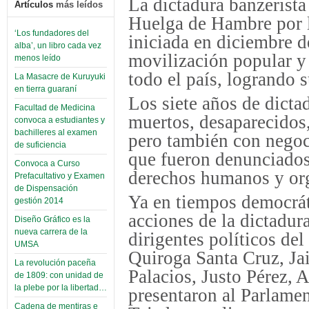
La dictadura banzerista
Artículos
más leídos
Huelga de Hambre por la
‘Los fundadores del
iniciada en diciembre d
alba’, un libro cada vez
movilización popular y 
menos leído
todo el país, logrando s
La Masacre de Kuruyuki
en tierra guaraní
Los siete años de dicta
Facultad de Medicina
muertos, desaparecidos,
convoca a estudiantes y
bachilleres al examen
pero también con negoc
de suficiencia
que fueron denunciados
Convoca a Curso
derechos humanos y org
Prefacultativo y Examen
de Dispensación
Ya en tiempos democrá
gestión 2014
acciones de la dictadur
Diseño Gráfico es la
nueva carrera de la
dirigentes políticos de
UMSA
Quiroga Santa Cruz, Ja
La revolución paceña
Palacios, Justo Pérez
de 1809: con unidad de
la plebe por la libertad…
presentaron al Parlame
Cadena de mentiras e