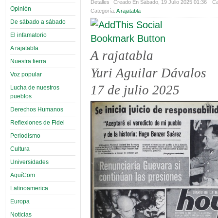
Detalles
Creado En Sábado, 19 Julio 2025 01:36
Ca
Opinión
Categoría:
A rajatabla
De sábado a sábado
El infamatorio
A rajatabla
A rajatabla
Nuestra tierra
Yuri Aguilar Dávalos
Voz popular
17 de julio 2025
Lucha de nuestros
pueblos
Derechos Humanos
Reflexiones de Fidel
Periodismo
Cultura
Universidades
AquíCom
Latinoamerica
Europa
Noticias