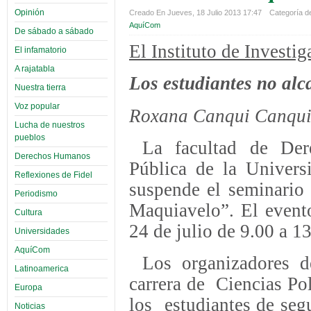
Opinión
Creado En Jueves, 18 Julio 2013 17:47
Categoría de
AquíCom
De sábado a sábado
El Instituto de Investig
El infamatorio
A rajatabla
Los estudiantes no alc
Nuestra tierra
Voz popular
Roxana Canqui Canqu
Lucha de nuestros
pueblos
La facultad de Dere
Derechos Humanos
Pública de la Unive
Reflexiones de Fidel
suspende el seminario
Periodismo
Maquiavelo”. El event
Cultura
24 de julio de 9.00 a 1
Universidades
AquíCom
Los organizadores d
Latinoamerica
carrera de Ciencias Polí
Europa
los estudiantes de seg
Noticias