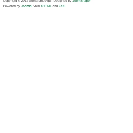
Copyright © 2012 Semanario Aquí. Designed by
JoomShaper
Medios de difusión, amigos y enemigos de Evo Morales
Domingo, 12 
Powered by
Joomla!
Valid
XHTML
and
CSS
Viernes, 11 Diciembre 2020
Pliego acusat
En Bolivia, por la alianza obrera-campesina hacen más los trabajadores
Banzer Suáre
del campo que los proletarios
Sábado, 19 Ju
Viernes, 11 Diciembre 2020