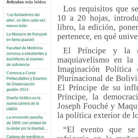
Artículos
más leídos
Los requisitos que s
‘Los fundadores del
10 a 20 hojas, introdu
alba’, un libro cada vez
libro, la edición, pone
menos leído
pertenece, en qué univer
La Masacre de Kuruyuki
en tierra guaraní
El Príncipe y la c
Facultad de Medicina
convoca a estudiantes y
maquiavelismo en la p
bachilleres al examen
de suficiencia
Imaginación Política 
Convoca a Curso
Plurinacional de Bolivi
Prefacultativo y Examen
de Dispensación
El Príncipe de su inf
gestión 2014
Príncipe, la democrac
Diseño Gráfico es la
Joseph Fouché y Maquia
nueva carrera de la
UMSA
la política exterior de l
La revolución paceña
de 1809: con unidad de
“El evento que se e
la plebe por la libertad…
Cadena de mentiras e