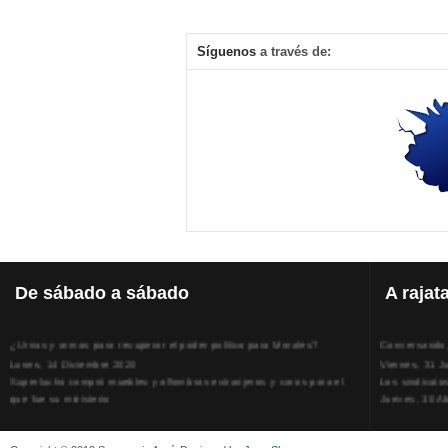
Síguenos
a través de:
De
sábado a sábado
A
rajat
¿Urnas y armas para recuperar el poder político para Morales?
Conversando, 
Lunes, 14 Diciembre 2020
Viernes, 31 J
Superlucho compró muebles y alfombras extranjeros y caros para el
Los sindicato
que fue su ministerio
Jueves, 30 Ab
Viernes, 11 Diciembre 2020
La humillación
Isaac Sandóval Rodríguez, intelectual de los trabajadores bolivianos
Jueves, 15 E
Viernes, 11 Diciembre 2020
Adela Zamudio