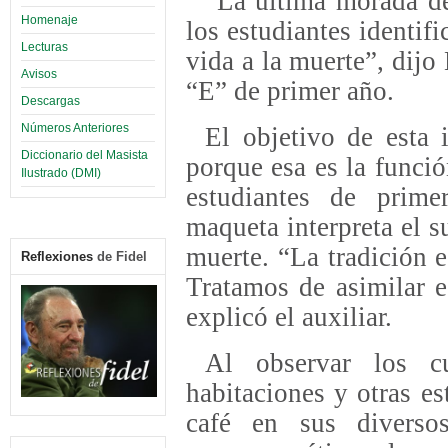
“La última morada de
Homenaje
los estudiantes identifi
Lecturas
vida a la muerte”, dijo 
Avisos
“E” de primer año.
Descargas
Números Anteriores
El objetivo de esta 
Diccionario del Masista
porque esa es la funció
Ilustrado (DMI)
estudiantes de prim
maqueta interpreta el s
muerte. “La tradición 
Reflexiones
de Fidel
Tratamos de asimilar e
explicó el auxiliar.
Al observar los cu
habitaciones y otras e
café en sus diverso