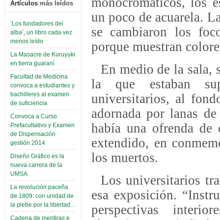
monocromáticos, los es
Artículos
más leídos
un poco de acuarela. La
‘Los fundadores del
se cambiaron los foco
alba’, un libro cada vez
menos leído
porque muestran colore
La Masacre de Kuruyuki
en tierra guaraní
En medio de la sala, 
Facultad de Medicina
la que estaban sup
convoca a estudiantes y
bachilleres al examen
universitarios, al fon
de suficiencia
adornada por lanas de
Convoca a Curso
había una ofrenda de 
Prefacultativo y Examen
de Dispensación
extendido, en conmemo
gestión 2014
los muertos.
Diseño Gráfico es la
nueva carrera de la
UMSA
Los universitarios tr
La revolución paceña
esa exposición. “Instr
de 1809: con unidad de
la plebe por la libertad…
perspectivas interi
Cadena de mentiras e