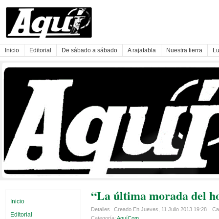
Inicio
Editorial
De sábado a sábado
A rajatabla
Nuestra tierra
Lu
“La última morada del ho
Inicio
Detalles
Creado En Jueves, 11 Julio 2013 19:28
Cat
Editorial
Categoría:
AquíCom