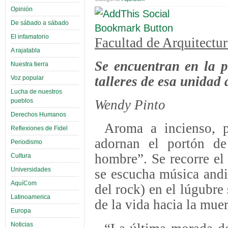
Opinión
De sábado a sábado
El infamatorio
Facultad de Arquitectu
A rajatabla
Se encuentran en la p
Nuestra tierra
talleres de esa unidad
Voz popular
Lucha de nuestros
pueblos
Wendy Pinto
Derechos Humanos
Aroma a incienso, pa
Reflexiones de Fidel
adornan el portón d
Periodismo
hombre”. Se recorre el p
Cultura
Universidades
se escucha música andi
AquíCom
del rock) en el lúgubre
Latinoamerica
de la vida hacia la muer
Europa
Noticias