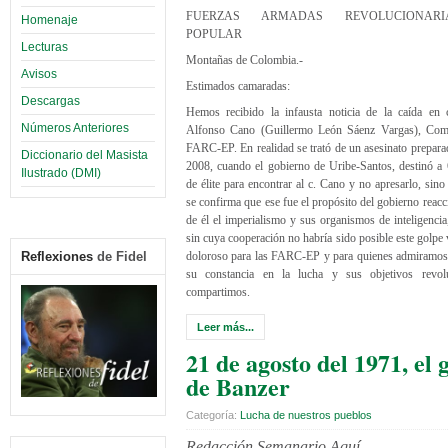
FUERZAS ARMADAS REVOLUCIONARIAS
Homenaje
POPULAR
Lecturas
Montañas de Colombia.-
Avisos
Estimados camaradas:
Descargas
Hemos recibido la infausta noticia de la caída en 
Números Anteriores
Alfonso Cano (Guillermo León Sáenz Vargas), Com
FARC-EP. En realidad se trató de un asesinato prepara
Diccionario del Masista
2008, cuando el gobierno de Uribe-Santos, destinó a
Ilustrado (DMI)
de élite para encontrar al c. Cano y no apresarlo, sin
se confirma que ese fue el propósito del gobierno reacc
de él el imperialismo y sus organismos de inteligenci
sin cuya cooperación no habría sido posible este golpe
Reflexiones
de Fidel
doloroso para las FARC-EP y para quienes admiramos
su constancia en la lucha y sus objetivos revol
compartimos.
Leer más...
21 de agosto del 1971, el 
de Banzer
Categoría:
Lucha de nuestros pueblos
Redacción Semanario Aquí