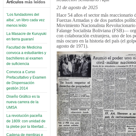
Artículos
más leídos
21 de agosto de 2025
Hace 54 años el sector más reaccionario d
‘Los fundadores del
Fuerzas Armadas y de dos partidos polít
alba’, un libro cada vez
Movimiento Nacionalista Revolucionari
menos leído
Falange Socialista Boliviana (FSB)— org
La Masacre de Kuruyuki
con colaboración extranjera, uno de los p
en tierra guaraní
más oscuro en la historia del país (el golp
agosto de 1971).
Facultad de Medicina
convoca a estudiantes y
bachilleres al examen
de suficiencia
Convoca a Curso
Prefacultativo y Examen
de Dispensación
gestión 2014
Diseño Gráfico es la
nueva carrera de la
UMSA
La revolución paceña
de 1809: con unidad de
la plebe por la libertad…
Cadena de mentiras e