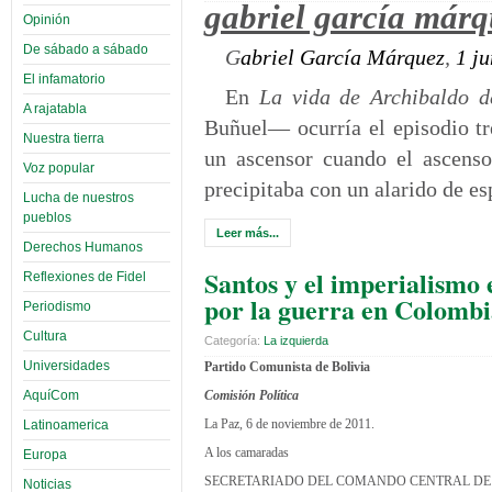
gabriel garcía márq
Opinión
De sábado a sábado
G
abriel García Márquez
,
1 j
El infamatorio
En
La vida de Archibaldo d
A rajatabla
Buñuel— ocurría el episodio t
Nuestra tierra
un ascensor cuando el ascenso
Voz popular
precipitaba con un alarido de es
Lucha de nuestros
pueblos
Leer más...
Derechos Humanos
Santos y el imperialismo 
Reflexiones de Fidel
por la guerra en Colomb
Periodismo
Cultura
Categoría:
La izquierda
Universidades
Partido Comunista de Bolivia
AquíCom
Comisión Política
La Paz, 6 de noviembre de 2011.
Latinoamerica
A los camaradas
Europa
SECRETARIADO DEL COMANDO CENTRAL DE
Noticias