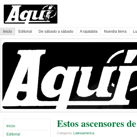
Inicio
Editorial
De sábado a sábado
A rajatabla
Nuestra tierra
Lu
Estos ascensores de
Inicio
Categoría:
Latinoamerica
Editorial