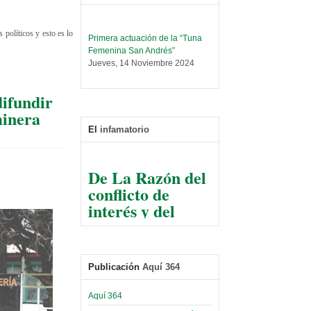
Primera actuación de la “Tuna
 políticos y esto es lo
Femenina San Andrés”
Jueves, 14 Noviembre 2024
Leer Más...
Trabajo Social prepara
difundir
encuentro nacional sobre trata y
minera
tráfico de personas
El
infamatorio
Sábado, 14 Septiembre 2024
Leer Más...
De La Razón del
Centro de Estudiantes organiza
conflicto de
taller de software estadístico en
la UMSA
interés y del
Sábado, 14 Septiembre 2024
razonable arte
de tirar la piedra
Leer Más...
Banco Central otorga
y esconder la
certificados por apoyo al
mano
Publicación
Aquí 364
Séptimo Encuentro de
Economistas
El Infamatorio
Sábado, 14 Octubre 2023
Aquí 364
Jueves, 10 Diciembre 2020