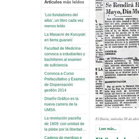
Artículos
más leídos
‘Los fundadores del
alba’, un libro cada vez
menos leído
La Masacre de Kuruyuki
en tierra guaraní
Facultad de Medicina
convoca a estudiantes y
bachilleres al examen
de suficiencia
Convoca a Curso
Prefacultativo y Examen
de Dispensación
gestión 2014
Diseño Gráfico es la
nueva carrera de la
UMSA
La revolución paceña
El Diario, miécoles 30 de abr
de 1809: con unidad de
Leer más...
la plebe por la libertad…
Cadena de mentiras e