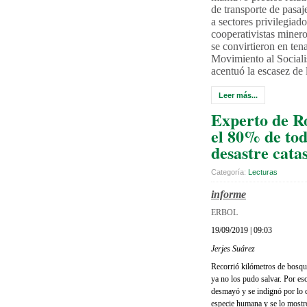
de transporte de pasaj
a sectores privilegiad
cooperativistas minero
se convirtieron en ten
Movimiento al Social
acentuó la escasez de 
Leer más...
Experto de R
el 80% de tod
desastre catas
Categoría:
Lecturas
informe
ERBOL
19/09/2019 | 09:03
Jerjes Suárez
Recorrió kilómetros de bosque
ya no los pudo salvar. Por es
desmayó y se indignó por lo q
especie humana y se lo mostr