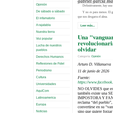
gabriel garcía m
Opinión
Definitivamente, hay una 
De sábado a sábado
Y no es para menos. El gig
que nos desgarra el alma.
El infamatorio
A rajatabla
Leer más...
Nuestra tierra
Una "vangua
Voz popular
revolucionari
Lucha de nuestros
olvidar
pueblos
Categoría:
Opinión
Derechos Humanos
Reflexiones de Fidel
Arturo D. Villanueva
Periodismo
11 de junio de 2026
Cultura
Fuente:
https://www.faceboo
Universidades
NO OLVIDES que en es
AquíCom
también existe un
IMPOSTORA Y FANT
Latinoamerica
reclama “del pueblo”,
Europa
convertirse en su “van
sino que quiere forzar
Noticias