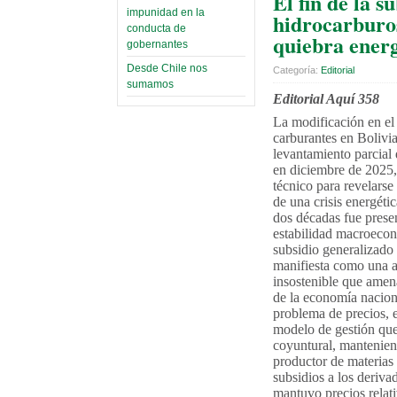
El fin de la s
impunidad en la
hidrocarburo
conducta de
quiebra ener
gobernantes
Desde Chile nos
Categoría:
Editorial
sumamos
Editorial Aquí 358
La modificación en el
carburantes en Bolivia
levantamiento parcial 
en diciembre de 2025,
técnico para revelarse
de una crisis energéti
dos décadas fue prese
estabilidad macroecon
subsidio generalizado
manifiesta como una a
insostenible que amen
de la economía nacion
problema de precios, 
modelo de gestión que 
coyuntural, mantenien
productor de materias 
subsidios a los derivad
mantuvo precios relat