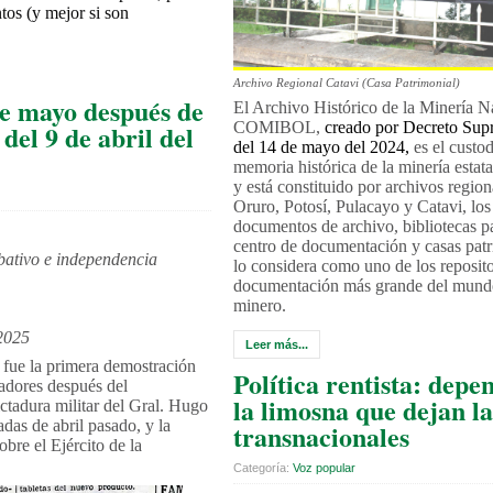
tos (y mejor si son
Archivo Regional Catavi (Casa Patrimonial)
de mayo después de
El Archivo Histórico de la Minería N
COMIBOL,
creado por Decreto Su
del 9 de abril del
del 14 de mayo del 2024,
es el custod
memoria histórica de la minería estat
y está constituido por archivos regio
Oruro, Potosí, Pulacayo y Catavi, los
documentos de archivo, bibliotecas p
centro de documentación y casas patr
ativo e independencia
lo considera como uno de los reposito
documentación más grande del mundo
minero.
2025
Leer más...
fue la primera demostración
Política rentista: depe
jadores después del
la limosna que dejan la
ctadura militar del Gral. Hugo
nadas de abril pasado, y la
transnacionales
obre el Ejército de la
Categoría:
Voz popular