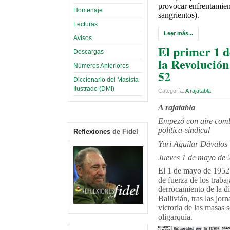
provocar enfrentamien
Homenaje
sangrientos).
Lecturas
Leer más...
Avisos
El primer 1 
Descargas
la Revolución 
Números Anteriores
52
Diccionario del Masista
Ilustrado (DMI)
Categoría:
A rajatabla
A rajatabla
Empezó con aire comb
política-sindical
Reflexiones
de Fidel
Yuri Aguilar Dávalos
Jueves 1 de mayo de 
El 1 de mayo de 1952 
de fuerza de los traba
derrocamiento de la di
Ballivián, tras las jor
victoria de las masas s
oligarquía.