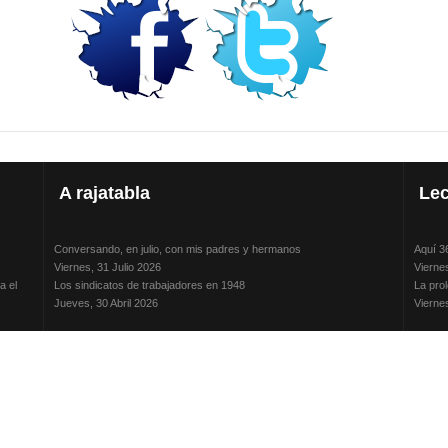
A
rajatabla
Lec
Conversando, en julio, con mis padres y hermanos
Aquí 3
Viernes, 31 Julio 2026
Vierne
a el
Los sindicatos de trabajadores en 1948
La prol
Jueves, 30 Abril 2026
Vierne
La humillación a los vencidos: método y práctica de los jerarcas
Conver
nos
Jueves, 15 Enero 2026
Vierne
Adela Zamudio e Hilda Mundy: mujeres luchadoras y transgresoras
Isaac 
Domingo, 12 Octubre 2025
Jueves
Pliego acusatorio del Juicio de Responsabilidades contra Hugo
teleSUR
jadores
Banzer Suárez
Miérco
Sábado, 19 Julio 2025