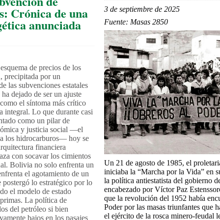
ubvención de
s: Crónica de una
3 de septiembre de 2025
gética anunciada
Fuente: Masas 2850
 esquema de precios de los
, precipitada por un
de las subvenciones estatales
 ha dejado de ser un ajuste
 como el síntoma más crítico
ca integral. Lo que durante casi
ntado como un pilar de
ómica y justicia social —el
 a los hidrocarburos— hoy se
rquitectura financiera
aza con socavar los cimientos
Un 21 de agosto de 1985, el proletar
al. Bolivia no solo enfrenta un
iniciaba la “Marcha por la Vida” en s
enfrenta el agotamiento de un
la política antiestatista del gobierno
postergó lo estratégico por lo
encabezado por Víctor Paz Estenssor
do el modelo de estado
que la revolución del 1952 había en
primas. La política de
Poder por las masas triunfantes que 
os del petróleo si bien
el ejército de la rosca minero-feudal 
ivamente bajos en los pasajes