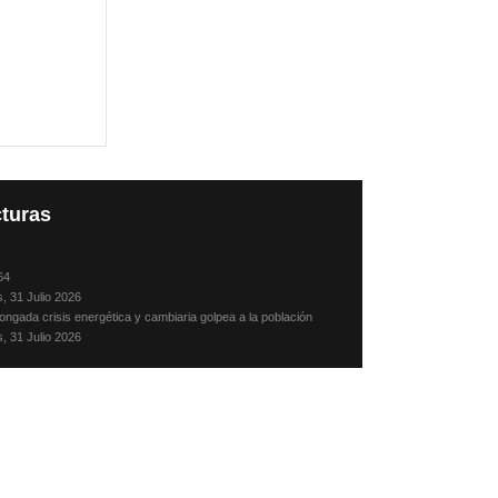
turas
64
s, 31 Julio 2026
ongada crisis energética y cambiaria golpea a la población
s, 31 Julio 2026
sando, en julio, con mis padres y hermanos
s, 31 Julio 2026
Camacho: Crónica de un desaparecido
, 30 Julio 2026
, alternativa noticiosa fallida
les, 29 Julio 2026