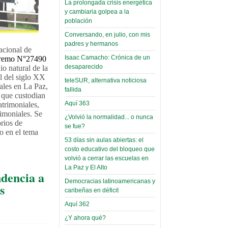
La prolongada crisis energética
Leer Más...
Read more...
y cambiaria golpea a la
Trabajo Social de la UMSA
Infierno Covid
población
volverá a las urnas para elegir a
parte VI:
su directora
Conversando, en julio, con mis
Gabinete de
Sábado, 14 Octubre 2023
padres y hermanos
acional de
Áñez se atribuye
Isaac Camacho: Crónica de un
premo N°27490
Leer Más...
construcción de
desaparecido
io natural de la
Candidatos del MAS se
al del siglo XX
hospitales
presentarán en la UMSA
teleSUR, alternativa noticiosa
nales en La Paz,
Jueves, 14 Septiembre 2023
prefabricados en
fallida
 que custodian
la que no tuvo
Aquí 363
atrimoniales,
Leer Más...
imoniales. Se
participación;
Carrera de Geografía realiza
¿Volvió la normalidad... o nunca
rios de
Segundo Congreso Nacional
más de 24 horas
se fue?
 en el tema
Viernes, 14 Octubre 2022
después rectifica
53 días sin aulas abiertas: el
costo educativo del bloqueo que
parcialmente
Leer Más...
volvió a cerrar las escuelas en
Docentes y estudiantes de
La Paz y El Alto
El Infamatorio
Trabajo Social de la UMSA
ndencia a
Miércoles, 09 Diciembre 2020
elegirán directora
Democracias latinoamericanas y
s
Viernes, 14 Octubre 2022
caribeñas en déficit
Read more...
Interpretación
Aquí 362
Leer Más...
de un álbum de
“Tuna Femenina San Andrés”
¿Y ahora qué?
toca y canta con coraje