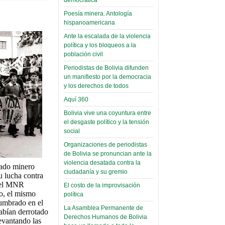
palaciega 6)
Poesía minera. Antología
hispanoamericana
El Infamatorio
Domingo, 12 Mayo 2019
Ante la escalada de la violencia
política y los bloqueos a la
Read more...
población civil
Periodistas de Bolivia difunden
un manifiesto por la democracia
y los derechos de todos
Aquí 360
Bolivia vive una coyuntura entre
el desgaste político y la tensión
social
Organizaciones de periodistas
de Bolivia se pronuncian ante la
violencia desatada contra la
iado minero
ciudadanía y su gremio
u lucha contra
 del MNR
El costo de la improvisación
o, el mismo
política
cumbrado en el
La Asamblea Permanente de
habían derrotado
Derechos Humanos de Bolivia
levantando las