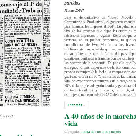
partidos
Masas 2592*
Bajo el denominativo de “nuevo Modelo E
Comunitario y Productivo”, el gobierno encubre u
para financiar los ingresos al TGN. En palabras s
vive de las limosnas que dejan las empresas m
miserables impuestos y regalías. Rentismo que c
vertebral de su política económica, lo que ex
incondicional de Evo Morales a los inversion
Públicamente han señalado que las nacionalizac
en su gobierno y que el futuro del país depe
cuantiosos contratos a firmarse con los capitales
los sectores de la economía. Es por ello que E
entregado lo más importante de la economía boli
privada extranjera (a la fecha, la composición ac
gasíferos está en un 90 % en manos de las transna
total de exportaciones mineras está a cargo de la
70% de la propiedad agroindustrial y ganadera del 
capitales brasileros y europeos, y de igual
extranjeros manejan más del 78% de los activos de
Leer más...
A 40 años de la marcha
il de 1952
vida
Categoría:
Lucha de nuestros pueblos