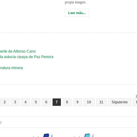
propia imagen.
Leer más...
uerte de Alfonso Cano
da astucia cipaya de Paz Pereira
eratura minera
2
3
4
5
6
7
8
9
10
11
Siguiente
: