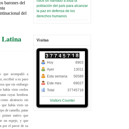
hace un llamado a toda la
os barones del
población del país para alcanzar
sta
la paz en defensa de los
tinacional del
derechos humanos
 Latina
Visitas
Hoy
8903
Ayer
13011
ino que acompañó a
Esta semana
56589
o, escribió a su paso
Este mes
69027
rosa que sin embargo
e había visto cerdos
Total
37745718
 patas cuyas hembras
 como alcatraces sin
Visitors Counter
ó que había visto un
rpo de camello, patas
l primer nativo que
nte un espejo, y que
ón por el pavor de su