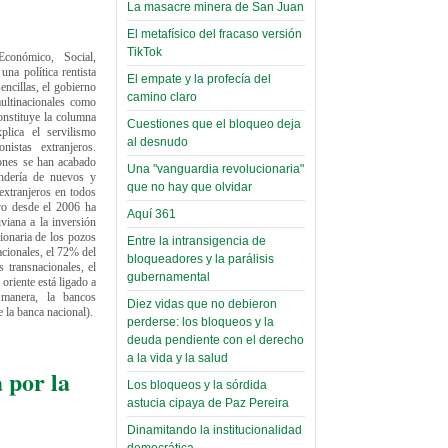
narco-fotos
La masacre minera de San Juan
Miércoles, 14 Septiembre 2022
(Miscelánea
El metafísico del fracaso versión
Palaciega 8)
Leer Más...
TikTok
conómico, Social,
Posesionan a dirigentes de
na política rentista
El Infamatorio
El empate y la profecía del
Asociación de Docentes
encillas, el gobierno
Miércoles, 19 Junio 2019
camino claro
ultinacionales como
Domingo, 14 Agosto 2022
onstituye la columna
Cuestiones que el bloqueo deja
plica el servilismo
Read more...
Leer Más...
al desnudo
Cosmética
istas extranjeros.
iones se han acabado
descolonizadora
Una "vanguardia revolucionaria"
ndería de nuevos y
que no hay que olvidar
(Miscelánea
 extranjeros en todos
vo desde el 2006 ha
Aquí 361
palaciega 7)
viana a la inversión
cionaria de los pozos
Entre la intransigencia de
El Infamatorio
cionales, el 72% del
bloqueadores y la parálisis
s transnacionales, el
Lunes, 27 Mayo 2019
gubernamental
oriente está ligado a
 manera, la bancos
Diez vidas que no debieron
Read more...
 la banca nacional).
Creacionismo,
perderse: los bloqueos y la
filtraciones e
deuda pendiente con el derecho
a la vida y la salud
inicio de la
 por la
Los bloqueos y la sórdida
campaña del
astucia cipaya de Paz Pereira
MAS
Dinamitando la institucionalidad
(Miscelánea
democrática