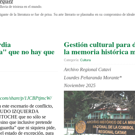
árquez
lluvia de tristeza en el mundo.
ante de la literatura se fue de prisa. Su arte literario se plasmaba en su compromiso de ideales
rdia
Gestión cultural para 
a" que no hay que
la memoria histórica 
Categoría:
Cultura
Archivo Regional Catavi
Lourdes Peñaranda Morante*
Noviembre 2025
k.com/share/p/1JCBPtjmcW/
te escenario de conflicto,
a SEUDO IZQUIERDA
OCHE que no sólo se
 sino que inclusive pretende
guardia” que ni siquiera pide,
 el estado de excepción, para