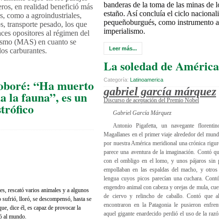
banderas de la toma de las minas de l
eros, en realidad benefició más
estaño. Así concluía el ciclo nacionali
os, como a agroindustriales,
pequeñoburgués, como instrumento an
s, transporte pesado, los que
imperialismo.
aces opositores al régimen del
ismo (MAS) en cuanto se
Leer más...
los carburantes.
La soledad de América
Categoría:
Latinoamerica
oboré: “Ha muerto
gabriel garcía márquez
a la fauna”, es un
Discurso de aceptación del Premio Nobel
trófico
Gabriel García Márquez
Antonio Pigafetta, un navegante florent
Magallanes en el primer viaje alrededor del mund
por nuestra América meridional una crónica rigu
parece una aventura de la imaginación. Contó qu
con el ombligo en el lomo, y unos pájaros sin
empollaban en las espaldas del macho, y otros
lengua cuyos picos parecían una cuchara. Cont
engendro animal con cabeza y orejas de mula, cue
s, rescató varios animales y a algunos
de ciervo y relincho de caballo. Contó que a
o sufrió, lloró, se descompensó, hasta se
encontraron en la Patagonia le pusieron enfre
ue, dice él, es capaz de provocar la
aquel gigante enardecido perdió el uso de la raz
ó al mundo.