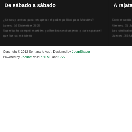
De
sábado a sábado
A
rajat
¿Urnas y armas para recuperar el poder político para Morales?
Conversando, 
Lunes, 14 Diciembre 2020
Viernes, 31 J
Superlucho compró muebles y alfombras extranjeros y caros para el
Los sindicato
que fue su ministerio
Jueves, 30 Ab
Viernes, 11 Diciembre 2020
La humillación
Isaac Sandóval Rodríguez, intelectual de los trabajadores bolivianos
Jueves, 15 E
Viernes, 11 Diciembre 2020
Adela Zamudio
Copyright © 2012 Semanario Aquí. Designed by
JoomShaper
Medios de difusión, amigos y enemigos de Evo Morales
Domingo, 12 
Powered by
Joomla!
Valid
XHTML
and
CSS
Viernes, 11 Diciembre 2020
Pliego acusat
En Bolivia, por la alianza obrera-campesina hacen más los trabajadores
Banzer Suáre
del campo que los proletarios
Sábado, 19 Ju
Viernes, 11 Diciembre 2020