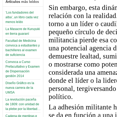
Artículos
más leídos
Sin embargo, esta dinám
‘Los fundadores del
relación con la realidad
alba’, un libro cada vez
torno a un líder o caud
menos leído
La Masacre de Kuruyuki
pequeño círculo de deci
en tierra guaraní
militancia pierde esa c
Facultad de Medicina
convoca a estudiantes y
una potencial agencia 
bachilleres al examen
demuestre lealtad, sum
de suficiencia
Convoca a Curso
o mostrarse como potenc
Prefacultativo y Examen
considerada una amenaza
de Dispensación
gestión 2014
donde el líder o la lid
Diseño Gráfico es la
personal, tergiversando
nueva carrera de la
UMSA
político.
La revolución paceña
de 1809: con unidad de
La adhesión militante h
la plebe por la libertad…
se da en función a una 
Cadena de mentiras e