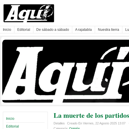
Inicio
Editorial
De sábado a sábado
A rajatabla
Nuestra tierra
Lu
La muerte de los partidos
Inicio
Detalles
Creado En Viernes, 22 Agosto 2025 13:07
Editorial
Categoría:
Opinión