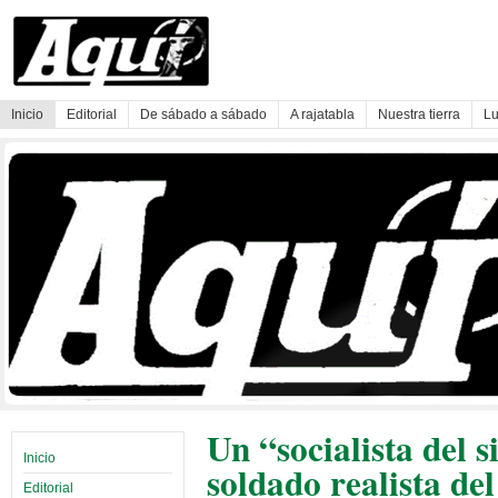
Inicio
Editorial
De sábado a sábado
A rajatabla
Nuestra tierra
Lu
Un “socialista del 
Inicio
soldado realista del
Editorial