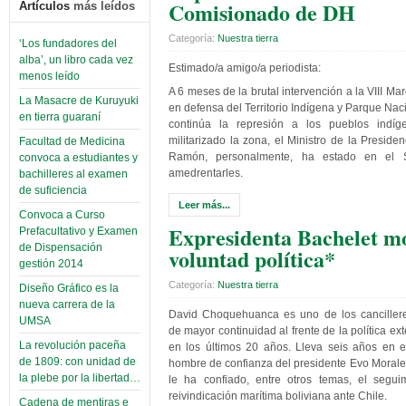
Comisionado de DH
Artículos
más leídos
Categoría:
Nuestra tierra
‘Los fundadores del
alba’, un libro cada vez
Estimado/a amigo/a periodista:
menos leído
A 6 meses de la brutal intervención a la VIII Ma
La Masacre de Kuruyuki
en defensa del Territorio Indígena y Parque Nac
en tierra guaraní
continúa la represión a los pueblos indíg
militarizado la zona, el Ministro de la Preside
Facultad de Medicina
Ramón, personalmente, ha estado en el 
convoca a estudiantes y
amedrentarles.
bachilleres al examen
de suficiencia
Leer más...
Convoca a Curso
Expresidenta Bachelet m
Prefacultativo y Examen
de Dispensación
voluntad política*
gestión 2014
Categoría:
Nuestra tierra
Diseño Gráfico es la
nueva carrera de la
David Choquehuanca es uno de los cancillere
UMSA
de mayor continuidad al frente de la política ext
La revolución paceña
en los últimos 20 años. Lleva seis años en e
de 1809: con unidad de
hombre de confianza del presidente Evo Morale
la plebe por la libertad…
le ha confiado, entre otros temas, el segui
reivindicación marítima boliviana ante Chile.
Cadena de mentiras e