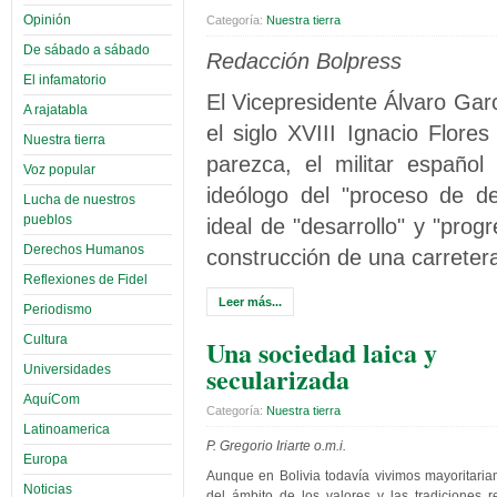
Opinión
Categoría:
Nuestra tierra
De sábado a sábado
Redacción Bolpress
El infamatorio
El Vicepresidente Álvaro Gar
A rajatabla
el siglo XVIII Ignacio Flo
Nuestra tierra
parezca, el militar españo
Voz popular
ideólogo del "proceso de de
Lucha de nuestros
pueblos
ideal de "desarrollo" y "prog
Derechos Humanos
construcción de una carreter
Reflexiones de Fidel
Leer más...
Periodismo
Cultura
Una sociedad laica y
secularizada
Universidades
AquíCom
Categoría:
Nuestra tierra
Latinoamerica
P. Gregorio Iriarte o.m.i.
Europa
Aunque en Bolivia todavía vivimos mayoritari
Noticias
del ámbito de los valores y las tradiciones re