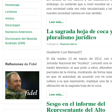
embargo, es evidente que a nivel mundial se 
Homenaje
una sociedad cada vez más secularizada y lai
Lecturas
nuestra sociedad camina en ese sentido.
Avisos
Leer más...
Descargas
La sagrada hoja de coca y
Números Anteriores
pluralismo jurídico
Diccionario del Masista
Ilustrado (DMI)
Categoría:
Nuestra tierra
Gualberto Cusi Mamani[*]
El día martes 13 de marzo de 2012, con m
Jornada Nacional del "Acullico", concedí una en
Reflexiones
de Fidel
medio televisivo, el que junto a otros, difundi
parciales de la misma, mostrando de forma repeti
en que mi autoridad, de acuerdo con mi cosm
cultura a la que represento, expliqué una de 
utilización de la sagrada hoja de la coca.
Leer más...
Sesgo en el informe del
Representante del Alto