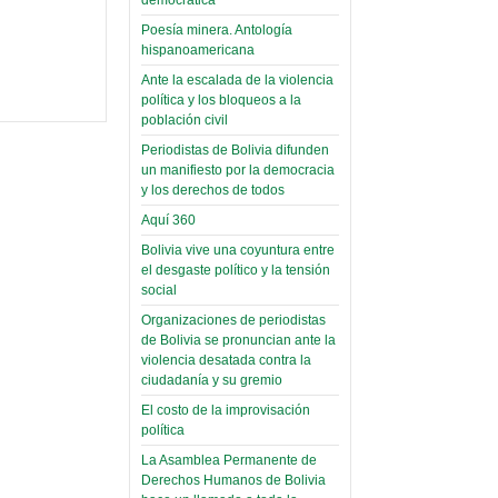
(Miscelánea
palaciega 6)
Poesía minera. Antología
hispanoamericana
El Infamatorio
Ante la escalada de la violencia
Domingo, 12 Mayo 2019
política y los bloqueos a la
población civil
Read more...
Periodistas de Bolivia difunden
un manifiesto por la democracia
y los derechos de todos
Aquí 360
Bolivia vive una coyuntura entre
el desgaste político y la tensión
social
Organizaciones de periodistas
de Bolivia se pronuncian ante la
violencia desatada contra la
ciudadanía y su gremio
El costo de la improvisación
política
La Asamblea Permanente de
Derechos Humanos de Bolivia