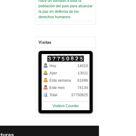
hace un llamado a toda la
población del país para alcanzar
la paz en defensa de los
derechos humanos
Visitas
Hoy
14010
Ayer
13011
Esta semana
61696
Este mes
74134
Total
37750825
Visitors Counter
turas