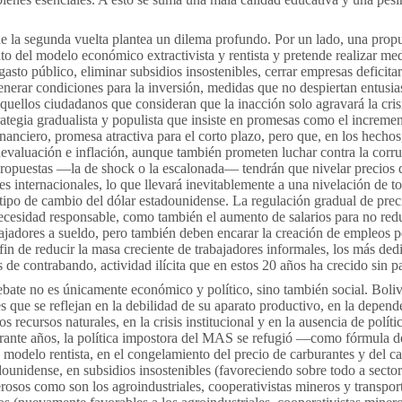
ue la segunda vuelta plantea un dilema profundo. Por un lado, una prop
o del modelo económico extractivista y rentista y pretende realizar me
gasto público, eliminar subsidios insostenibles, cerrar empresas deficita
generar condiciones para la inversión, medidas que no despiertan entus
aquellos ciudadanos que consideran que la inacción solo agravará la cris
rategia gradualista y populista que insiste en promesas como el increme
inanciero, promesa atractiva para el corto plazo, pero que, en los hechos,
valuación e inflación, aunque también prometen luchar contra la corr
ropuestas —la de shock o la escalonada— tendrán que nivelar precios 
es internacionales, lo que llevará inevitablemente a una nivelación de to
 tipo de cambio del dólar estadounidense. La regulación gradual de pre
necesidad responsable, como también el aumento de salarios para no redu
abajadores a sueldo, pero también deben encarar la creación de empleos 
 fin de reducir la masa creciente de trabajadores informales, los más ded
de contrabando, actividad ilícita que en estos 20 años ha crecido sin p
ebate no es únicamente económico y político, sino también social. Bolivi
s que se reflejan en la debilidad de su aparato productivo, en la depend
os recursos naturales, en la crisis institucional y en la ausencia de políti
urante años, la política impostora del MAS se refugió —como fórmula de
odelo rentista, en el congelamiento del precio de carburantes y del c
dounidense, en subsidios insostenibles (favoreciendo sobre todo a secto
sos como son los agroindustriales, cooperativistas mineros y transpor