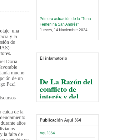
Primera actuación de la “Tuna
Femenina San Andrés”
Jueves, 14 Noviembre 2024
otaje, una
acia y la
Leer Más...
esión de
Trabajo Social prepara
(MAS):
encuentro nacional sobre trata y
tores.
tráfico de personas
El
infamatorio
uel Doria
Sábado, 14 Septiembre 2024
favorable
adanía mucho
Leer Más...
De La Razón del
opción de un
Centro de Estudiantes organiza
conflicto de
igo Paz),
taller de software estadístico en
la UMSA
interés y del
Sábado, 14 Septiembre 2024
iscursos
razonable arte
de tirar la piedra
Leer Más...
 caída de la
Banco Central otorga
y esconder la
 endeudamiento
certificados por apoyo al
Publicación
Aquí 364
mano
 durante años
Séptimo Encuentro de
livianos
Economistas
El Infamatorio
Aquí 364
y la falta de
Sábado, 14 Octubre 2023
Jueves, 10 Diciembre 2020
ima atención en