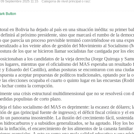
 09 Septiembre 2025 11:15
Categoría de nivel principal o raíz:
toral en Bolivia ha dejado al país en una situación inédita: su primer bal
definirá al próximo presidente, sino que marcará el rumbo de la democr
 que parecía un proceso previsible terminó convirtiéndose en una expr
neralizado a los veinte años de gestión del Movimiento al Socialismo 
stura de los que se hicieron llamar socialistas fue castigada por los elec
 posicionaban a los candidatos de la vieja derecha (Jorge Quiroga y Sam
os lugares, mientras que el oficialismo del MAS esperaba un resultado 
y Eduardo del Castillo), ambas posturas se encontraron con una ciud
spuesta a aceptar propuestas de políticos tradicionales, optando por la 
 las elecciones ocupaba el cuarto o quinto lugar en las encuestas (Rodr
 luchar contra la corrupción.
lmente una crisis estructural multidimensional que no se resolverá con d
didas populistas de corto plazo.
ja el falso socialismo del MAS es deprimente: la escasez de dólares; la
ón de gas (principal fuente de ingresos); el déficit fiscal crónico y el
o un panorama insostenible. La ilusión del crecimiento fácil, sostenida
los hidrocarburos y a subsidios generalizados, se ha agotado. Hoy los bo
 la inflación, el encarecimiento de los alimentos de la canasta familiar 
bienes esenciales. A esto se suma una mala calidad educativa y una pés