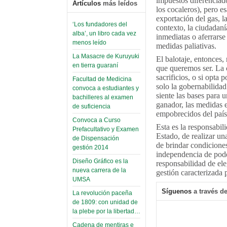
impuestos diferenciado
Artículos
más leídos
los cocaleros), pero e
exportación del gas, l
‘Los fundadores del
contexto, la ciudadaní
alba’, un libro cada vez
inmediatas o aferrars
menos leído
medidas paliativas.
La Masacre de Kuruyuki
El balotaje, entonces,
en tierra guaraní
que queremos ser. La c
sacrificios, o si opta
Facultad de Medicina
solo la gobernabilidad
convoca a estudiantes y
siente las bases para 
bachilleres al examen
ganador, las medidas e
de suficiencia
empobrecidos del país
Convoca a Curso
Esta es la responsabili
Prefacultativo y Examen
Estado, de realizar una
de Dispensación
de brindar condiciones
gestión 2014
independencia de pode
Diseño Gráfico es la
responsabilidad de ele
nueva carrera de la
gestión caracterizada 
UMSA
Síguenos
a través de
La revolución paceña
de 1809: con unidad de
la plebe por la libertad…
Cadena de mentiras e