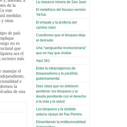
os y, además, a
toca y canta con coraje
narco-fotos
La masacre minera de San Juan
tes de la
Miércoles, 14 Septiembre 2022
(Miscelánea
El metafísico del fracaso versión
En este
Palaciega 8)
TikTok
cará medidas
Leer Más...
 y otras
Posesionan a dirigentes de
El empate y la profecía del
El Infamatorio
Asociación de Docentes
camino claro
Miércoles, 19 Junio 2019
Domingo, 14 Agosto 2022
tipo de país
Cuestiones que el bloqueo deja
implique
Read more...
al desnudo
Leer Más...
Cosmética
 juego no es
Una "vanguardia revolucionaria"
ructural que
descolonizadora
que no hay que olvidar
lquiera sea el
(Miscelánea
s sectores más
Aquí 361
palaciega 7)
Entre la intransigencia de
de manejar el
El Infamatorio
bloqueadores y la parálisis
 independiente,
Lunes, 27 Mayo 2019
gubernamental
ucionalidad e
ndremos la
Diez vidas que no debieron
Read more...
 décadas de una
perderse: los bloqueos y la
Creacionismo,
deuda pendiente con el derecho
filtraciones e
a la vida y la salud
inicio de la
Los bloqueos y la sórdida
campaña del
astucia cipaya de Paz Pereira
MAS
Dinamitando la institucionalidad
democrática