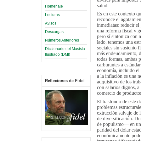
salud.
Homenaje
Es en este contexto q
Lecturas
reconoce el agotamient
Avisos
inmediatas: reducir el 
una reforma fiscal y 
Descargas
pero sí sintoniza con 
Números Anteriores
lado, tenemos una est
sociales sin sustento f
Diccionario del Masista
más endeudamiento, de
Ilustrado (DMI)
todas formas, ambas p
carburantes a estándar
economía, incluido el
a la inflación es una 
Reflexiones
de Fidel
adquisitivo de los tr
con salarios dignos, a
comercio de productos 
El trasfondo de este d
problemas estructurale
extracción salvaje de l
de diversificación. D
de populismo— en un m
paridad del dólar esta
económicamente podero