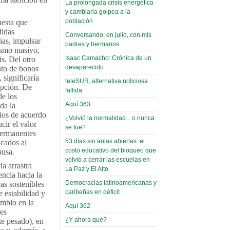
La prolongada crisis energética
Leer Más...
y cambiaria golpea a la
Read more...
Trabajo Social de la UMSA
Infierno Covid
población
uesta que
volverá a las urnas para elegir a
didas
parte VI:
Conversando, en julio, con mis
su directora
rias, impulsar
padres y hermanos
Gabinete de
Sábado, 14 Octubre 2023
iasmo masivo,
Áñez se atribuye
Isaac Camacho: Crónica de un
is. Del otro
Leer Más...
desaparecido
nto de bonos
construcción de
Candidatos del MAS se
 significaría
teleSUR, alternativa noticiosa
hospitales
presentarán en la UMSA
upción. De
fallida
Jueves, 14 Septiembre 2023
prefabricados en
de los
Aquí 363
da la
la que no tuvo
Leer Más...
cios de acuerdo
¿Volvió la normalidad... o nunca
participación;
Carrera de Geografía realiza
cir el valor
se fue?
Segundo Congreso Nacional
más de 24 horas
permanentes
Viernes, 14 Octubre 2022
53 días sin aulas abiertas: el
icados al
después rectifica
costo educativo del bloqueo que
ausa.
parcialmente
Leer Más...
volvió a cerrar las escuelas en
a arrastra
Docentes y estudiantes de
La Paz y El Alto
El Infamatorio
encia hacia la
Trabajo Social de la UMSA
Democracias latinoamericanas y
Miércoles, 09 Diciembre 2020
cas sostenibles
elegirán directora
caribeñas en déficit
 estabilidad y
Viernes, 14 Octubre 2022
Read more...
ambio en la
Aquí 362
Interpretación
res
Leer Más...
de un álbum de
¿Y ahora qué?
te pesado), en
“Tuna Femenina San Andrés”