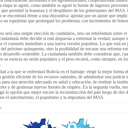
s (nuevamente favorables a los agroindustriales, cooperativistas miner
sa etapa se agotó, como también se agotó la fuente de ingresos provenien
a que permitió la bonanza y el despilfarro de los gobernantes del MAS. 
a se encontrará frente a una disyuntiva: apostar por un ajuste que impli
e a un espejismo que postergará los problemas con incrementos de bonos
 no será una simple elección de candidatos, sino un referéndum sobre el 
iudadanía debe decidir si está dispuesta a enfrentar la verdad, aunque 
 por el consuelo inmediato a una nueva versión populista. Lo que está en
 del próximo quinquenio, sino la posibilidad de encarar una reforma est
un desarrollo sostenible. La ciudadanía también debe considerar que, cua
n su esencia no serán populares y el peso recaerá, como siempre, en lo
.
dad a la que se enfrentará Bolivia en el balotaje: elegir la mejor forma 
 gestión eficiente de los recursos naturales, de administrar una justicia
 para una atención adecuada en salud y educación, de restituir la instit
res y de gestionar nuevas fuentes de empleo. En la segunda vuelta, te
gir la opción que mejor encare la reconstrucción del país luego de dos
por el autoritarismo, el populismo y la impostura del MAS.
: