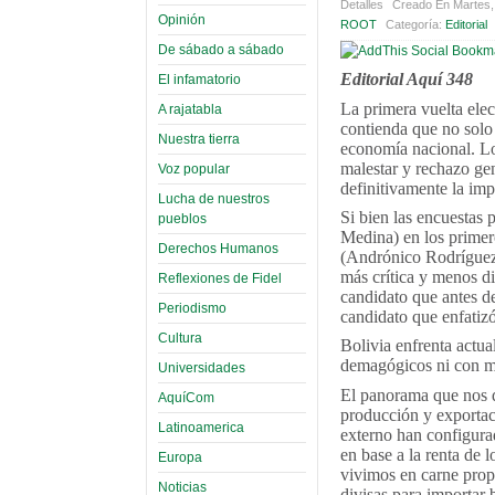
Detalles
Creado En Martes,
Opinión
ROOT
Categoría:
Editorial
De sábado a sábado
Editorial Aquí 348
El infamatorio
La primera vuelta elec
A rajatabla
contienda que no solo 
Nuestra tierra
economía nacional. Lo
malestar y rechazo ge
Voz popular
definitivamente la impo
Lucha de nuestros
Si bien las encuestas
pueblos
Medina) en los primer
Derechos Humanos
(Andrónico Rodríguez 
más crítica y menos di
Reflexiones de Fidel
candidato que antes de
Periodismo
candidato que enfatizó
Cultura
Bolivia enfrenta actua
demagógicos ni con me
Universidades
El panorama que nos de
AquíCom
producción y exportaci
Latinoamerica
externo han configurad
en base a la renta de 
Europa
vivimos en carne propia
Noticias
divisas para importar 