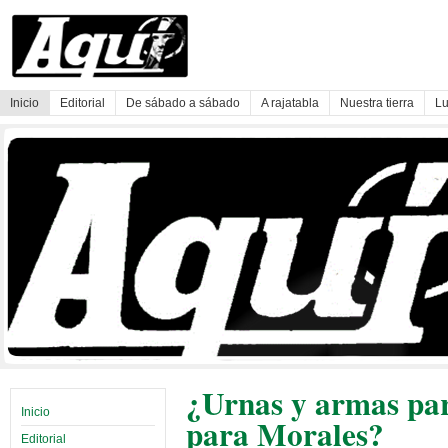
Inicio
Editorial
De sábado a sábado
A rajatabla
Nuestra tierra
Lu
¿Urnas y armas par
Inicio
para Morales?
Editorial