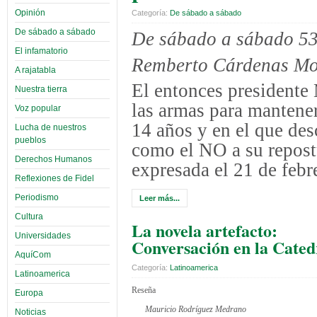
Opinión
Categoría:
De sábado a sábado
De sábado a sábado
De sábado a sábado 5
El infamatorio
Remberto Cárdenas Mo
A rajatabla
El entonces presidente 
Nuestra tierra
las armas para mantener
Voz popular
14 años y en el que de
Lucha de nuestros
pueblos
como el NO a su repostu
Derechos Humanos
expresada el 21 de febr
Reflexiones de Fidel
Periodismo
Leer más...
Cultura
La novela artefacto:
Universidades
Conversación en la Cated
AquíCom
Categoría:
Latinoamerica
Latinoamerica
Reseña
Europa
Mauricio Rodríguez Medrano
Noticias