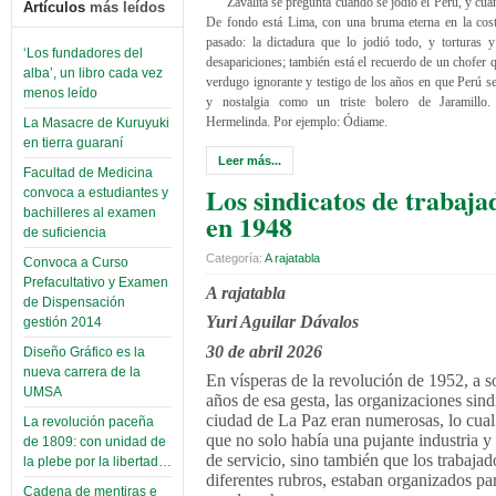
Zavalita se pregunta cuándo se jodió el Perú, y cuán
Artículos
más leídos
De fondo está Lima, con una bruma eterna en la cost
pasado: la dictadura que lo jodió todo, y torturas 
‘Los fundadores del
desapariciones; también está el recuerdo de un chofer q
alba’, un libro cada vez
verdugo ignorante y testigo de los años en que Perú se
menos leído
y nostalgia como un triste bolero de Jaramillo.
Hermelinda. Por ejemplo: Ódiame.
La Masacre de Kuruyuki
en tierra guaraní
Leer más...
Facultad de Medicina
Los sindicatos de trabaja
convoca a estudiantes y
bachilleres al examen
en 1948
de suficiencia
Categoría:
A rajatabla
Convoca a Curso
Prefacultativo y Examen
A rajatabla
de Dispensación
Yuri Aguilar Dávalos
gestión 2014
30 de abril 2026
Diseño Gráfico es la
nueva carrera de la
En vísperas de la revolución de 1952, a s
UMSA
años de esa gesta, las organizaciones sind
ciudad de La Paz eran numerosas, lo cua
La revolución paceña
que no solo había una pujante industria y
de 1809: con unidad de
de servicio, sino también que los trabajad
la plebe por la libertad…
diferentes rubros, estaban organizados pa
Cadena de mentiras e