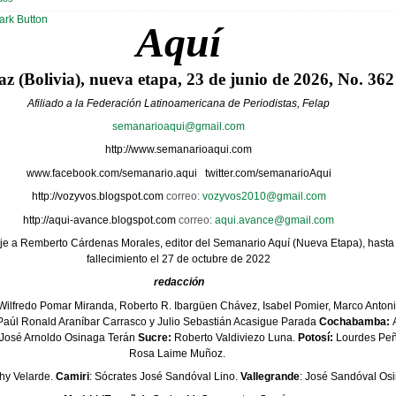
Aquí
z (Bolivia), nueva etapa, 23 de junio de 2026, No. 362
Afiliado a la Federación Latinoamericana de Periodistas, Felap
semanarioaqui@gmail.com
http://www.semanarioaqui.com
www.facebook.com/semanario.aqui
twitter.com/semanarioAqui
http://vozyvos.blogspot.com
correo:
vozyvos2010@gmail.com
http://aqui-avance.blogspot.com
correo:
aqui.avance@gmail.com
e a Remberto Cárdenas Morales, editor del Semanario Aquí (Nueva Etapa), hasta 
fallecimiento el 27 de octubre de 2022
redacción
Wilfredo Pomar Miranda, Roberto R. Ibargüen Chávez, Isabel Pomier, Marco Antoni
aúl Ronald Araníbar Carrasco y Julio Sebastián Acasigue Parada
Cochabamba:
A
José Arnoldo Osinaga Terán
Sucre:
Roberto Valdiviezo Luna.
Potosí:
Lourdes Peñ
Rosa Laime Muñoz.
thy Velarde.
Camiri
: Sócrates José Sandóval Lino.
Vallegrande
: José Sandóval Os