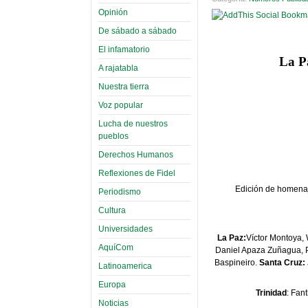
Opinión
De sábado a sábado
El infamatorio
La Pa
A rajatabla
Nuestra tierra
Voz popular
Lucha de nuestros
pueblos
Derechos Humanos
Reflexiones de Fidel
Edición de homenaj
Periodismo
Cultura
Universidades
La Paz:
Víctor Montoya,
AquíCom
Daniel Apaza Zuñagua, P
Baspineiro.
Santa Cruz:
Latinoamerica
Europa
Trinidad
: Fan
Noticias