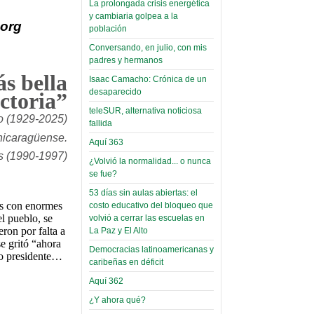
La prolongada crisis energética
Leer Más...
y cambiaria golpea a la
Read more...
.org
Trabajo Social de la UMSA
Infierno Covid
población
volverá a las urnas para elegir a
parte VI:
Conversando, en julio, con mis
su directora
padres y hermanos
Gabinete de
Sábado, 14 Octubre 2023
ás bella
Áñez se atribuye
Isaac Camacho: Crónica de un
Leer Más...
desaparecido
ictoria”
construcción de
Candidatos del MAS se
teleSUR, alternativa noticiosa
hospitales
presentarán en la UMSA
o (1929-2025)
fallida
Jueves, 14 Septiembre 2023
prefabricados en
 nicaragüense.
Aquí 363
la que no tuvo
Leer Más...
s (1990-1997)
¿Volvió la normalidad... o nunca
participación;
Carrera de Geografía realiza
se fue?
Segundo Congreso Nacional
más de 24 horas
Viernes, 14 Octubre 2022
53 días sin aulas abiertas: el
después rectifica
as con enormes
costo educativo del bloqueo que
parcialmente
Leer Más...
l pueblo, se
volvió a cerrar las escuelas en
Docentes y estudiantes de
ron por falta a
La Paz y El Alto
El Infamatorio
Trabajo Social de la UMSA
e gritó “ahora
Democracias latinoamericanas y
Miércoles, 09 Diciembre 2020
elegirán directora
rno presidente…
caribeñas en déficit
Viernes, 14 Octubre 2022
Read more...
Aquí 362
Interpretación
Leer Más...
de un álbum de
¿Y ahora qué?
“Tuna Femenina San Andrés”