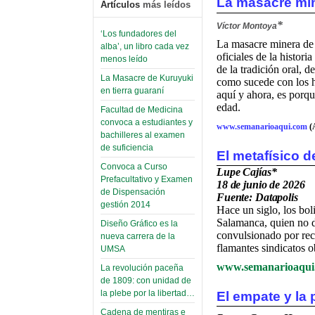
La masacre mi
Artículos
más leídos
*
Víctor Montoya
‘Los fundadores del
La masacre minera de 
alba’, un libro cada vez
oficiales de la histor
menos leído
de la tradición oral, 
La Masacre de Kuruyuki
como sucede con los he
en tierra guaraní
aquí y ahora, es porqu
edad.
Facultad de Medicina
convoca a estudiantes y
www.semanarioaqui.com
(
bachilleres al examen
de suficiencia
El metafísico d
Convoca a Curso
Lupe Cajías*
Prefacultativo y Examen
18 de junio de 2026
de Dispensación
Fuente:
Datapoli
s
gestión 2014
H
ace un siglo, los bo
Salamanca, quien no d
Diseño Gráfico es la
convulsionado por recl
nueva carrera de la
flamantes sindicatos o
UMSA
www.semanarioaqui
La revolución paceña
de 1809: con unidad de
la plebe por la libertad…
El empate y la 
Cadena de mentiras e