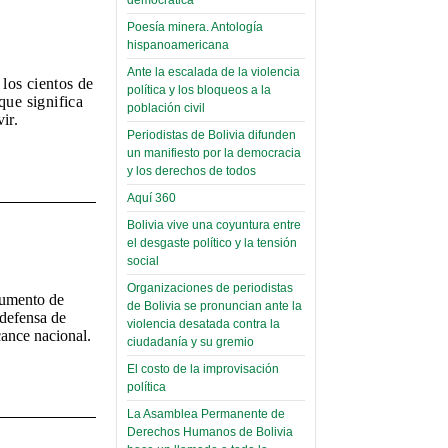
(Miscelánea
palaciega 6)
Poesía minera. Antología
hispanoamericana
El Infamatorio
Ante la escalada de la violencia
Domingo, 12 Mayo 2019
 los cientos de
política y los bloqueos a la
que significa
población civil
Read more...
ir.
Periodistas de Bolivia difunden
un manifiesto por la democracia
y los derechos de todos
Aquí 360
Bolivia vive una coyuntura entre
el desgaste político y la tensión
social
Organizaciones de periodistas
trumento de
de Bolivia se pronuncian ante la
 defensa de
violencia desatada contra la
cance nacional.
ciudadanía y su gremio
El costo de la improvisación
política
La Asamblea Permanente de
Derechos Humanos de Bolivia