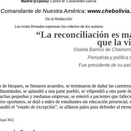
Madrid (España):
Carlos M. Caravantes García.
l Comandante de Nuestra América:
www.chebolivia
De la Redacción:
Las notas firmadas expresan los criterios de los autores.
“La reconciliación es m
que la v
Violeta Barrios de Chamorr
Periodista y política
Fue presidente de su paí
s de bloqueo, se firmaron acuerdos, se terminaron de dañar las carreter
namitadas, se aplaudió a una parte pueblo, se vilipendió a otra parte de
uchas pequeñas y medianas empresas, se enterró a pacientes que fallecie
s oportunos, se dejó a miles de estudiantes sin educación presencial, s
aplaudió el “estado de excepción”, se afilaron palos para defender al ete
Aquí 362)