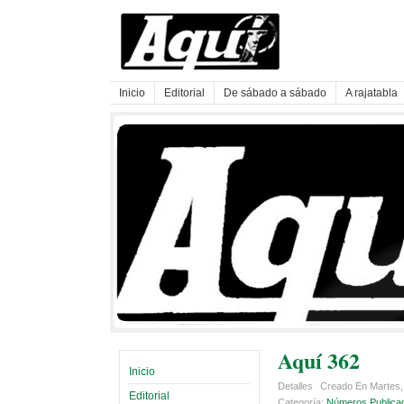
Inicio
Editorial
De sábado a sábado
A rajatabla
Aquí 362
Inicio
Detalles
Creado En Martes,
Editorial
Categoría:
Números Publica