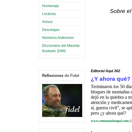
Homenaje
Sobre e
Lecturas
Avisos
Descargas
Números Anteriores
Diccionario del Masista
Ilustrado (DMI)
Editorial Aquí 362
Reflexiones
de Fidel
¿Y ahora qué?
Terminaron los 50 día
bloques de montañas di
dejó en la quiebra a m
atención y medicamento
sí, guerra civil”, se 
pero ¿y ahora qué?
www.semanarioaqui.com
(