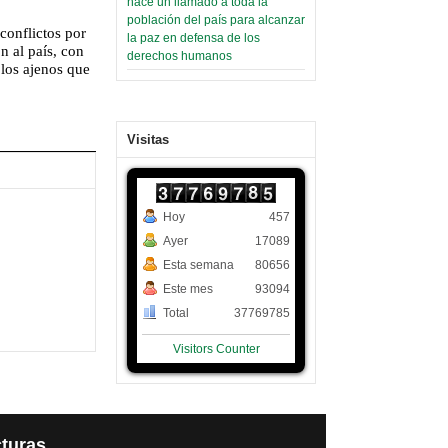
hace un llamado a toda la
población del país para alcanzar
conflictos por
la paz en defensa de los
n al país, con
derechos humanos
 los ajenos que
Visitas
Hoy
457
Ayer
17089
Esta semana
80656
Este mes
93094
Total
37769785
Visitors Counter
turas