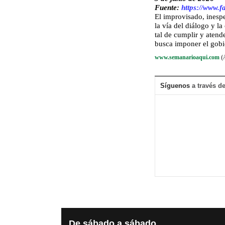
Fuente
:
https://www.f
El improvisado, inespe
la vía del diálogo y la
tal de cumplir y atend
busca imponer el gob
www.semanarioaqui.com
(
Síguenos
a través de
De
sábado a sábado