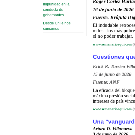
Roger Cortez Hurta
impunidad en la
16 de junio de 2026
conducta de
gobernantes
Fuente. Brújula Dig
Desde Chile nos
El indudable retroce
sumamos
miles –los más pobre
el no poder trabajar,
www.semanarioaqui.com
(
Cuestiones que
Erick R. Torrico Vil
15 de junio de 2026
Fuente: ANF
La eficacia del bloque
máxima presión social
intereses de país vinc
www.semanarioaqui.com
(
Una "vanguardi
Arturo D. Villanueva
3 de junio de 2026