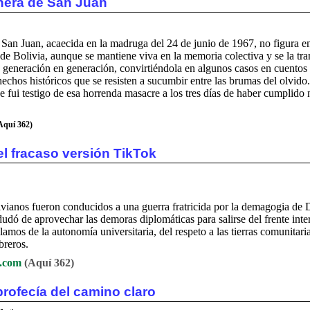
nera de San Juan
San Juan, acaecida en la madruga del 24 de junio de 1967, no figura en
ia de Bolivia, aunque se mantiene viva en la memoria colectiva y se la tra
de generación en generación, convirtiéndola en algunos casos en cuentos
chos históricos que se resisten a sucumbir entre las brumas del olvido.
e fui testigo de esa horrenda masacre a los tres días de haber cumplido
Aquí 362)
el fracaso versión TikTok
livianos fueron conducidos a una guerra fratricida por la demagogia de 
udó de aprovechar las demoras diplomáticas para salirse del frente inte
amos de la autonomía universitaria, del respeto a las tierras comunitaria
breros.
.com
(Aquí 362)
profecía del camino claro