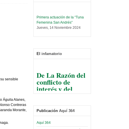
Primera actuación de la “Tuna
Femenina San Andrés”
Jueves, 14 Noviembre 2024
Leer Más...
Trabajo Social prepara
encuentro nacional sobre trata y
tráfico de personas
El
infamatorio
Sábado, 14 Septiembre 2024
Leer Más...
De La Razón del
Centro de Estudiantes organiza
conflicto de
taller de software estadístico en
su sensible
la UMSA
interés y del
Sábado, 14 Septiembre 2024
razonable arte
de tirar la piedra
Leer Más...
o Águila Alanes,
Banco Central otorga
y esconder la
lonso Contreras
certificados por apoyo al
aranda Morante,
Publicación
Aquí 364
mano
Séptimo Encuentro de
Economistas
El Infamatorio
Aquí 364
inaga.
Sábado, 14 Octubre 2023
Jueves, 10 Diciembre 2020