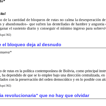
do*
ital
so de la cantidad de bloqueos de rutas no calma la desesperación de
s y abandonados– que sufren las dentelladas de hambre y angustia 
 ganar el sustento diario y conseguir el mínimo ingreso para sobreviv
Aquí 362)
 el bloqueo deja al desnudo
lanueva*
o de rutas en la política contemporánea de Bolivia, como principal ins
, ha dependido de que se lo emplee bajo una dirección centralizada, en
ulados con la preservación del orden democrático y en lo posible con al
Aquí 362)
a revolucionaria" que no hay que olvidar