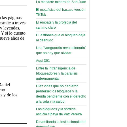
toca y canta con coraje
narco-fotos
La masacre minera de San Juan
Miércoles, 14 Septiembre 2022
(Miscelánea
El metafísico del fracaso versión
Palaciega 8)
TikTok
Leer Más...
 las páginas
Posesionan a dirigentes de
El empate y la profecía del
nsmite a través
El Infamatorio
Asociación de Docentes
camino claro
 y leyendas,
Miércoles, 19 Junio 2019
Domingo, 14 Agosto 2022
 Y si lo cuento
Cuestiones que el bloqueo deja
 nueve años de
Read more...
al desnudo
Leer Más...
Cosmética
Una "vanguardia revolucionaria"
descolonizadora
que no hay que olvidar
(Miscelánea
Aquí 361
palaciega 7)
Entre la intransigencia de
El Infamatorio
bloqueadores y la parálisis
Lunes, 27 Mayo 2019
gubernamental
Daniel
Diez vidas que no debieron
Read more...
rno
perderse: los bloqueos y la
Creacionismo,
s y de los
deuda pendiente con el derecho
filtraciones e
a la vida y la salud
inicio de la
Los bloqueos y la sórdida
campaña del
astucia cipaya de Paz Pereira
MAS
Dinamitando la institucionalidad
democrática