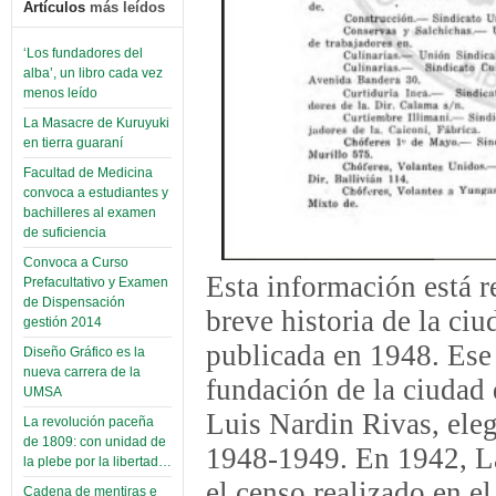
Artículos
más leídos
‘Los fundadores del
alba’, un libro cada vez
menos leído
La Masacre de Kuruyuki
en tierra guaraní
Facultad de Medicina
convoca a estudiantes y
bachilleres al examen
de suficiencia
Convoca a Curso
Esta información está r
Prefacultativo y Examen
de Dispensación
breve historia de la ci
gestión 2014
publicada en 1948. Ese 
Diseño Gráfico es la
nueva carrera de la
fundación de la ciudad 
UMSA
Luis Nardin Rivas, eleg
La revolución paceña
de 1809: con unidad de
1948-1949. En 1942, La
la plebe por la libertad…
el censo realizado en el
Cadena de mentiras e