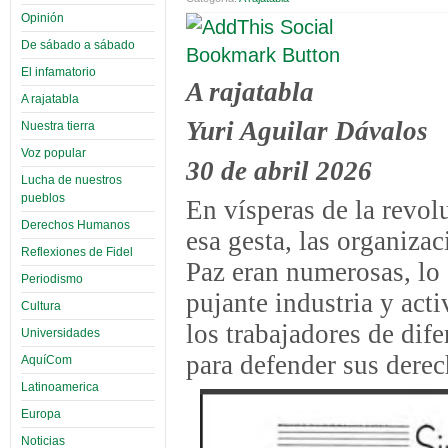
Opinión
De sábado a sábado
El infamatorio
A rajatabla
A rajatabla
Yuri Aguilar Dávalos
Nuestra tierra
Voz popular
30 de abril 2026
Lucha de nuestros
pueblos
En vísperas de la revol
Derechos Humanos
esa gesta, las organizac
Reflexiones de Fidel
Paz eran numerosas, lo
Periodismo
pujante industria y act
Cultura
los trabajadores de dif
Universidades
para defender sus derec
AquíCom
Latinoamerica
Europa
Noticias