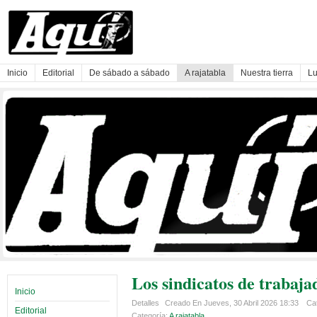
Inicio
Editorial
De sábado a sábado
A rajatabla
Nuestra tierra
Lu
Los sindicatos de trabaja
Inicio
Detalles
Creado En Jueves, 30 Abril 2026 18:33
Cat
Editorial
Categoría:
A rajatabla