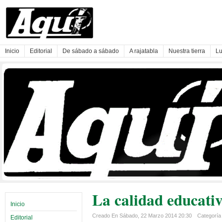
Inicio
Editorial
De sábado a sábado
A rajatabla
Nuestra tierra
Lu
La calidad educativ
Inicio
Creado En Sábado, 22 Marzo 2014 20:30
Categoría 
Editorial