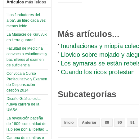
Artículos
más leídos
‘Los fundadores del
alba’, un libro cada vez
menos leído
Más artículos...
La Masacre de Kuruyuki
en tierra guaraní
Inundaciones y miopía colec
Facultad de Medicina
Llovido sobre mojado y aleg
convoca a estudiantes y
bachilleres al examen
Los aymaras se están rebe
de suficiencia
Cuando los ricos protestan
Convoca a Curso
Prefacultativo y Examen
de Dispensación
gestión 2014
Subcategorías
Diseño Gráfico es la
nueva carrera de la
UMSA
La revolución paceña
Inicio
Anterior
89
90
91
de 1809: con unidad de
la plebe por la libertad…
Cadena de mentiras e