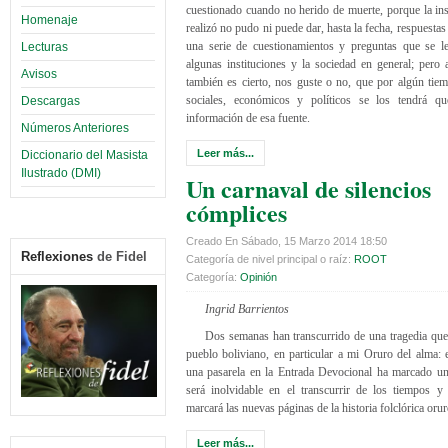
cuestionado cuando no herido de muerte, porque la ins
Homenaje
realizó no pudo ni puede dar, hasta la fecha, respuestas 
una serie de cuestionamientos y preguntas que se le
Lecturas
algunas instituciones y la sociedad en general; pero 
Avisos
también es cierto, nos guste o no, que por algún tiem
sociales, económicos y políticos se los tendrá qu
Descargas
información de esa fuente.
Números Anteriores
Leer más...
Diccionario del Masista
Ilustrado (DMI)
Un carnaval de silencios
cómplices
Creado En Sábado, 15 Marzo 2014 18:50
Reflexiones
de Fidel
Categoría de nivel principal o raíz:
ROOT
Categoría:
Opinión
Ingrid Barrientos
Dos semanas han transcurrido de una tragedia que
pueblo boliviano, en particular a mi Oruro del alma:
una pasarela en la Entrada Devocional ha marcado un
será inolvidable en el transcurrir de los tiempos y
marcará las nuevas páginas de la historia folclórica orur
Leer más...