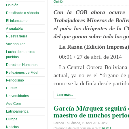
Opinión
Opinión
Con la COB ahora ocurre a
De sábado a sábado
Trabajadores Mineros de Boliv
El infamatorio
el país: los dirigentes de la
A rajatabla
del que ganan sobre todo los g
Nuestra tierra
Voz popular
La Razón (Edición Impresa
Lucha de nuestros
00:01 / 27 de abril de 2014
pueblos
Derechos Humanos
La Central Obrera Boliviana
Reflexiones de Fidel
actual, ya no es el “órgano de 
Periodismo
como se la definía desde partido
Cultura
Leer más...
Universidades
AquíCom
García Márquez seguirá
Latinoamerica
maestro de muchos period
Europa
Creado En Sábado, 19 Abril 2014 20:58
Noticias
Categoría de nivel principal o raíz:
ROOT