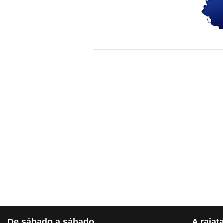
De
sábado a sábado
A
rajat