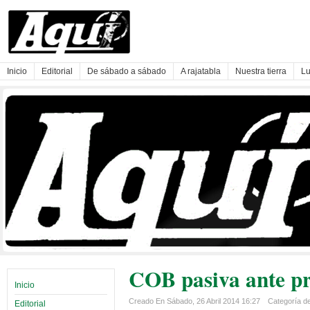
Inicio
Editorial
De sábado a sábado
A rajatabla
Nuestra tierra
Lu
COB pasiva ante pr
Inicio
Creado En Sábado, 26 Abril 2014 16:27
Categoría de 
Editorial