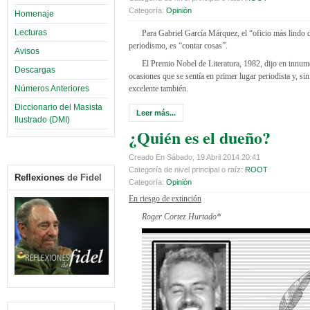
Categoría:
Opinión
Homenaje
Lecturas
Para Gabriel García Márquez, el “oficio más lindo 
periodismo, es “contar cosas”.
Avisos
El Premio Nobel de Literatura, 1982, dijo en innum
Descargas
ocasiones que se sentía en primer lugar periodista y, sin
Números Anteriores
excelente también.
Diccionario del Masista
Leer más...
Ilustrado (DMI)
¿Quién es el dueño?
Creado En Sábado, 19 Abril 2014 20:41
Categoría de nivel principal o raíz:
ROOT
Reflexiones
de Fidel
Categoría:
Opinión
En riesgo de extinción
Roger Cortez Hurtado*