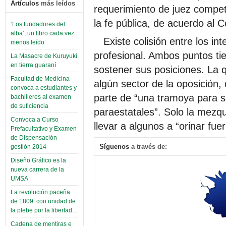
Artículos
más leídos
requerimiento de juez compet
la fe pública, de acuerdo al 
‘Los fundadores del
alba’, un libro cada vez
Existe colisión entre los in
menos leído
profesional. Ambos puntos ti
La Masacre de Kuruyuki
en tierra guaraní
sostener sus posiciones. La q
Facultad de Medicina
algún sector de la oposición
convoca a estudiantes y
parte de “una tramoya para s
bachilleres al examen
de suficiencia
paraestatales”. Solo la mezq
Convoca a Curso
llevar a algunos a “orinar fu
Prefacultativo y Examen
de Dispensación
Síguenos
a través de:
gestión 2014
Diseño Gráfico es la
nueva carrera de la
UMSA
La revolución paceña
de 1809: con unidad de
la plebe por la libertad…
Cadena de mentiras e