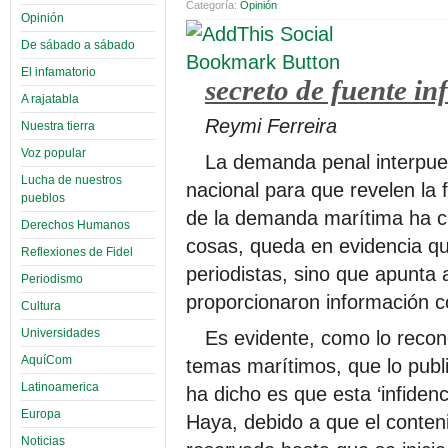
Categoría:
Opinión
Opinión
De sábado a sábado
El infamatorio
secreto de fuente in
A rajatabla
Reymi Ferreira
Nuestra tierra
Voz popular
La demanda penal interpues
Lucha de nuestros
nacional para que revelen la
pueblos
de la demanda marítima ha ca
Derechos Humanos
cosas, queda en evidencia qu
Reflexiones de Fidel
periodistas, sino que apunta a
Periodismo
proporcionaron información co
Cultura
Universidades
Es evidente, como lo recono
AquíCom
temas marítimos, que lo publ
Latinoamerica
ha dicho es que esta ‘infiden
Europa
Haya, debido a que el conten
Noticias