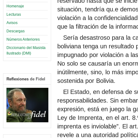
reservado hasta que se inicie 
Homenaje
situación, tendría qu.e demos
Lecturas
violación a la confidencial
Avisos
que la filtración de la informa
Descargas
Sería desastroso para la 
Números Anteriores
boliviana tenga un resultado p
Diccionario del Masista
Ilustrado (DMI)
impugnado por violación a las
No solo se causaría un enor
inútilmente, sino, lo más imp
Reflexiones
de Fidel
sostenida por Bolivia.
El Estado, en defensa de s
responsabilidades. Sin embarg
expresión, está en juego la ga
Ley de Imprenta, en el art. 8
imprenta es inviolable”. El art
revele a una autoridad polític