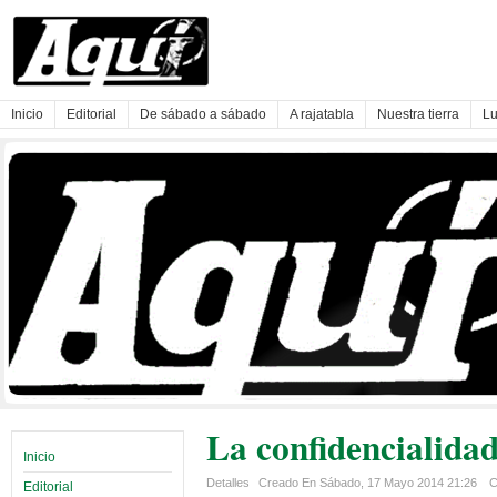
Inicio
Editorial
De sábado a sábado
A rajatabla
Nuestra tierra
Lu
La confidencialidad
Inicio
Detalles
Creado En Sábado, 17 Mayo 2014 21:26
C
Editorial