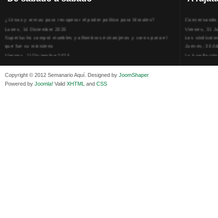
¿Urnas y armas para recuperar el poder político para Morales?
Conversando, 
Lunes, 14 Diciembre 2020
Viernes, 31 J
Superlucho compró muebles y alfombras extranjeros y caros para el
Los sindicato
que fue su ministerio
Jueves, 30 Ab
Viernes, 11 Diciembre 2020
La humillación
Isaac Sandóval Rodríguez, intelectual de los trabajadores bolivianos
Jueves, 15 E
Viernes, 11 Diciembre 2020
Adela Zamudio
Copyright © 2012 Semanario Aquí. Designed by
JoomShaper
Medios de difusión, amigos y enemigos de Evo Morales
Domingo, 12 
Powered by
Joomla!
Valid
XHTML
and
CSS
Viernes, 11 Diciembre 2020
Pliego acusat
En Bolivia, por la alianza obrera-campesina hacen más los trabajadores
Banzer Suáre
del campo que los proletarios
Sábado, 19 Ju
Viernes, 11 Diciembre 2020