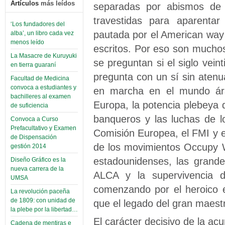
Artículos
más leídos
separadas por abismos de r
travestidas para aparentar
‘Los fundadores del
pautada por el American way 
alba’, un libro cada vez
menos leído
escritos. Por eso son muchos
La Masacre de Kuruyuki
se preguntan si el siglo vei
en tierra guaraní
pregunta con un sí sin atenu
Facultad de Medicina
convoca a estudiantes y
en marcha en el mundo árab
bachilleres al examen
Europa, la potencia plebeya d
de suficiencia
banqueros y las luchas de l
Convoca a Curso
Prefacultativo y Examen
Comisión Europea, el FMI y e
de Dispensación
de los movimientos Occupy W
gestión 2014
estadounidenses, las grande
Diseño Gráfico es la
nueva carrera de la
ALCA y la supervivencia d
UMSA
comenzando por el heroico 
La revolución paceña
de 1809: con unidad de
que el legado del gran maest
la plebe por la libertad…
El carácter decisivo de la ac
Cadena de mentiras e