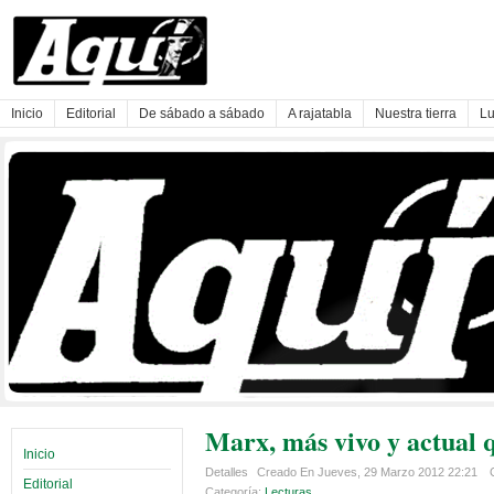
Inicio
Editorial
De sábado a sábado
A rajatabla
Nuestra tierra
Lu
Marx, más vivo y actual 
Inicio
Detalles
Creado En Jueves, 29 Marzo 2012 22:21
Editorial
Categoría:
Lecturas