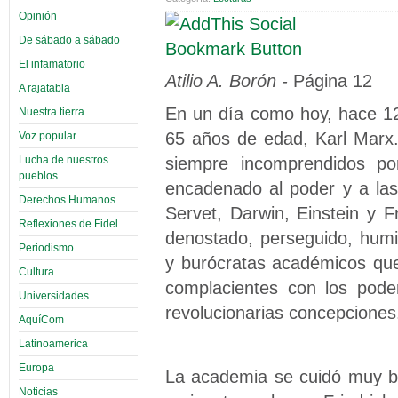
Opinión
De sábado a sábado
El infamatorio
Atilio A. Borón -
Página 12
A rajatabla
En un día como hoy, hace 12
Nuestra tierra
65 años de edad, Karl Marx.
Voz popular
siempre incomprendidos po
Lucha de nuestros
pueblos
encadenado al poder y a las
Derechos Humanos
Servet, Darwin, Einstein y 
Reflexiones de Fidel
denostado, perseguido, humil
Periodismo
y burócratas académicos que n
Cultura
complacientes con los pode
Universidades
revolucionarias concepciones
AquíCom
Latinoamerica
Europa
La academia se cuidó muy bie
Noticias