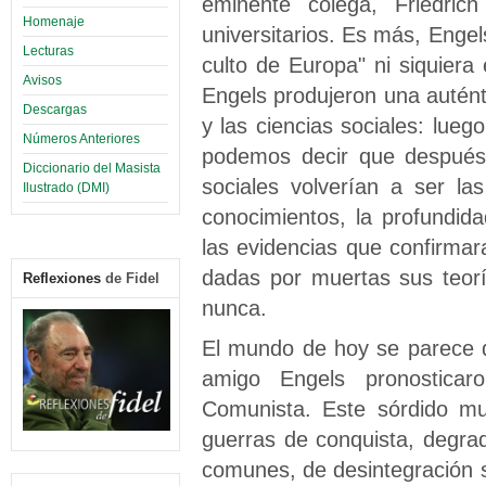
eminente colega, Friedric
Homenaje
universitarios. Es más, Enge
Lecturas
culto de Europa" ni siquiera
Avisos
Engels produjeron una autén
Descargas
y las ciencias sociales: lueg
Números Anteriores
podemos decir que después 
Diccionario del Masista
sociales volverían a ser la
Ilustrado (DMI)
conocimientos, la profundi
las evidencias que confirmar
dadas por muertas sus teorí
Reflexiones
de Fidel
nunca.
El mundo de hoy se parece d
amigo Engels pronosticar
Comunista. Este sórdido mu
guerras de conquista, degra
comunes, de desintegración s