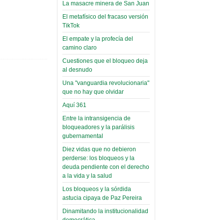
narco-fotos
La masacre minera de San Juan
Miércoles, 14 Septiembre 2022
(Miscelánea
El metafísico del fracaso versión
Palaciega 8)
TikTok
Leer Más...
Posesionan a dirigentes de
El empate y la profecía del
El Infamatorio
Asociación de Docentes
camino claro
Miércoles, 19 Junio 2019
Domingo, 14 Agosto 2022
Cuestiones que el bloqueo deja
Read more...
al desnudo
Leer Más...
Cosmética
Una "vanguardia revolucionaria"
descolonizadora
que no hay que olvidar
(Miscelánea
Aquí 361
palaciega 7)
Entre la intransigencia de
El Infamatorio
bloqueadores y la parálisis
Lunes, 27 Mayo 2019
gubernamental
Diez vidas que no debieron
Read more...
Creacionismo,
perderse: los bloqueos y la
deuda pendiente con el derecho
filtraciones e
a la vida y la salud
inicio de la
Los bloqueos y la sórdida
campaña del
astucia cipaya de Paz Pereira
MAS
Dinamitando la institucionalidad
democrática