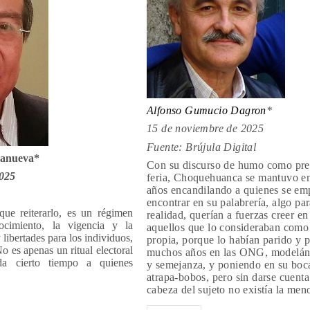
Alfonso Gumucio Dagron
*
15 de noviembre de 2025
Fuente: Brújula Digital
llanueva*
Con su discurso de humo como pres
2025
feria, Choquehuanca se mantuvo en
años encandilando a quienes se e
encontrar en su palabrería, algo par
ue reiterarlo, es un régimen
realidad, querían a fuerzas creer en
ocimiento, la vigencia y la
aquellos que lo consideraban como
 libertades para los individuos,
propia, porque lo habían parido y 
o es apenas un ritual electoral
muchos años en las ONG, modelán
ada cierto tiempo a quienes
y semejanza, y poniendo en su boc
erno.
atrapa-bobos, pero sin darse cuenta
cabeza del sujeto no existía la men