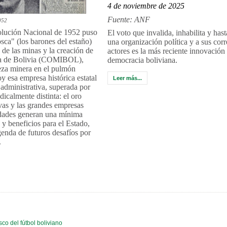
4 de noviembre de 2025
Fuente: ANF
952
olución Nacional de 1952 puso
El voto que invalida, inhabilita y has
sca" (los barones del estaño)
una organización política y a sus cor
 de las minas y la creación de
actores es la más reciente innovación 
ra de Bolivia (COMIBOL),
democracia boliviana.
eza minera en el pulmón
oy esa empresa histórica estatal
Leer más...
administrativa, superada por
dicalmente distinta: el oro
ivas y las grandes empresas
idades generan una mínima
 y beneficios para el Estado,
genda de futuros desafíos por
.
sco del fútbol boliviano