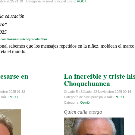
mbre 2025 21:19
Categoría de nivel principal o raíz:
ROOT
 la educación
ero*
2025
.com/dorita.montenegrocaballero
onal sabemos que los mensajes repetidos en la niñez, moldean el marco
preta el mundo.
esarse en
La increíble y triste hi
Choquehuanca
embre 2025 01:32
Creado En Sábado, 22 Noviembre 2025 00:16
 raíz:
ROOT
Categoría de nivel principal o raíz:
ROOT
Categoría:
Opinión
Quien calla otorga