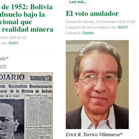
Leer más...
 de 1952: Bolivia
El voto anulador
ubsuelo bajo la
cional que
Creado En Viernes, 14 Noviembre 2025 21:03
 realidad minera
Categoría de nivel principal o raíz:
ROOT
Categoría:
Opinión
embre 2025 21:22
 raíz:
ROOT
nda*
025
Erick R. Torrico Villanueva*