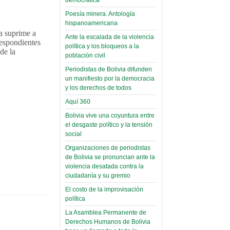
(Miscelánea
palaciega 6)
Poesía minera. Antología
hispanoamericana
El Infamatorio
ta suprime a
Domingo, 12 Mayo 2019
Ante la escalada de la violencia
respondientes
política y los bloqueos a la
de la
Read more...
población civil
Periodistas de Bolivia difunden
un manifiesto por la democracia
y los derechos de todos
Aquí 360
Bolivia vive una coyuntura entre
el desgaste político y la tensión
social
Organizaciones de periodistas
de Bolivia se pronuncian ante la
violencia desatada contra la
ciudadanía y su gremio
El costo de la improvisación
política
La Asamblea Permanente de
Derechos Humanos de Bolivia