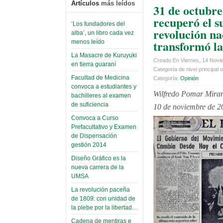
Artículos
más leídos
31 de octubre
recuperó el s
‘Los fundadores del
revolución na
alba’, un libro cada vez
transformó la
menos leído
La Masacre de Kuruyuki
Creado En Viernes, 14 Novi
en tierra guaraní
Categoría de nivel principal o
Facultad de Medicina
Categoría:
Opinión
convoca a estudiantes y
Wilfredo Pomar Mira
bachilleres al examen
de suficiencia
10 de noviembre de 2
Convoca a Curso
Prefacultativo y Examen
de Dispensación
gestión 2014
Diseño Gráfico es la
nueva carrera de la
UMSA
La revolución paceña
de 1809: con unidad de
la plebe por la libertad…
Cadena de mentiras e