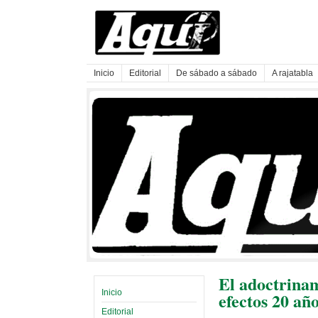
Inicio
Editorial
De sábado a sábado
A rajatabla
El adoctrinam
Inicio
efectos 20 añ
Editorial