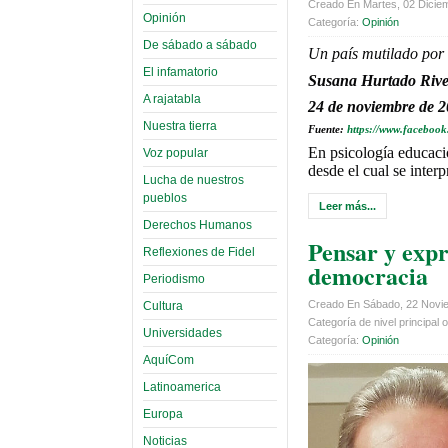
Creado En Martes, 02 Dicie
Opinión
Categoría:
Opinión
De sábado a sábado
Un país mutilado por
El infamatorio
Susana Hurtado Riv
A rajatabla
24 de noviembre de 
Nuestra tierra
Fuente:
https://www.facebook
En psicología educaci
Voz popular
desde el cual se inter
Lucha de nuestros
pueblos
Leer más...
Derechos Humanos
Pensar y expr
Reflexiones de Fidel
democracia
Periodismo
Creado En Sábado, 22 Novi
Cultura
Categoría de nivel principal o
Universidades
Categoría:
Opinión
AquíCom
Latinoamerica
Europa
Noticias