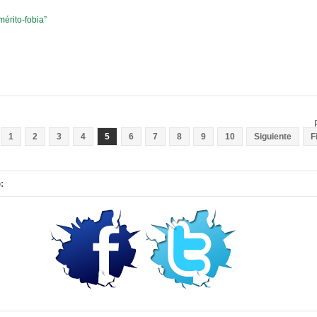
mérito-fobia”
1
2
3
4
5
6
7
8
9
10
Siguiente
F
: