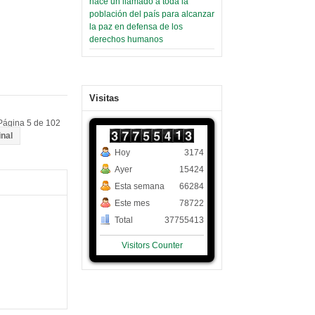
hace un llamado a toda la
población del país para alcanzar
la paz en defensa de los
derechos humanos
Visitas
Página 5 de 102
inal
Hoy
3174
Ayer
15424
Esta semana
66284
Este mes
78722
Total
37755413
Visitors Counter