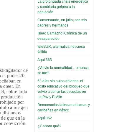
La prolongada crisis energética
Leer Más...
y cambiaria golpea a la
Read more...
Trabajo Social de la UMSA
Infierno Covid
población
volverá a las urnas para elegir a
parte VI:
Conversando, en julio, con mis
su directora
Gabinete de
padres y hermanos
Sábado, 14 Octubre 2023
Áñez se atribuye
Isaac Camacho: Crónica de un
Leer Más...
desaparecido
construcción de
Candidatos del MAS se
hospitales
teleSUR, alternativa noticiosa
presentarán en la UMSA
fallida
Jueves, 14 Septiembre 2023
prefabricados en
Aquí 363
la que no tuvo
Leer Más...
participación;
¿Volvió la normalidad... o nunca
Carrera de Geografía realiza
tidigitador de
se fue?
Segundo Congreso Nacional
más de 24 horas
 el poder 20
Viernes, 14 Octubre 2022
mpeñaban en
53 días sin aulas abiertas: el
después rectifica
a creer. En
costo educativo del bloqueo que
parcialmente
Leer Más...
 él, sobre todo
volvió a cerrar las escuelas en
Docentes y estudiantes de
 producción
La Paz y El Alto
El Infamatorio
Trabajo Social de la UMSA
prohijado por
Miércoles, 09 Diciembre 2020
Democracias latinoamericanas y
elegirán directora
dolo a imagen
caribeñas en déficit
Viernes, 14 Octubre 2022
a discursos
Read more...
 de que en la
Interpretación
Aquí 362
Leer Más...
or convicción.
de un álbum de
¿Y ahora qué?
“Tuna Femenina San Andrés”
toca y canta con coraje