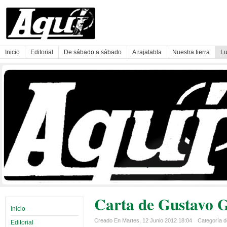
Inicio
Editorial
De sábado a sábado
A rajatabla
Nuestra tierra
Lu
Carta de Gustavo G
Inicio
Creado En Martes, 12 Junio 2012 18:04
Categoría de
Editorial