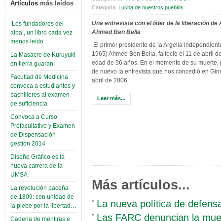
Artículos
más leídos
Categoría:
Lucha de nuestros pueblos
Una entrevista con el líder de la liberación de 
‘Los fundadores del
Ahmed Ben Bella
alba’, un libro cada vez
menos leído
El primer presidente de la Argelia independient
1965) Ahmed Ben Bella, falleció el 11 de abril d
La Masacre de Kuruyuki
edad de 96 años. En el momento de su muerte,
en tierra guaraní
de nuevo la entrevista que nos concedió en Gin
Facultad de Medicina
abril de 2006.
convoca a estudiantes y
bachilleres al examen
Leer más...
de suficiencia
Convoca a Curso
Prefacultativo y Examen
de Dispensación
gestión 2014
Diseño Gráfico es la
nueva carrera de la
UMSA
Más artículos...
La revolución paceña
de 1809: con unidad de
La nueva política de defen
la plebe por la libertad…
Las FARC denuncian la muert
Cadena de mentiras e