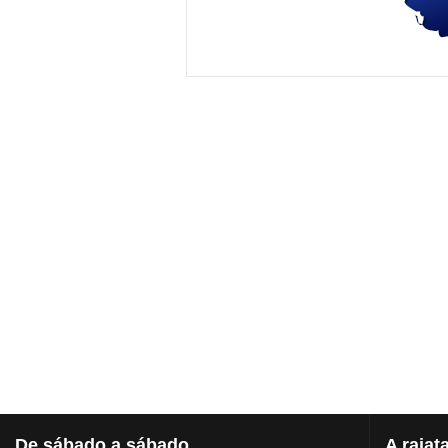
De
sábado a sábado
A
rajat