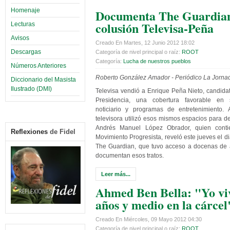
Documenta The Guardian
Homenaje
colusión Televisa-Peña
Lecturas
Avisos
Creado En Martes, 12 Junio 2012 18:02
Descargas
Categoría de nivel principal o raíz:
ROOT
Categoría:
Lucha de nuestros pueblos
Números Anteriores
Roberto González Amador - Periódico La Jorna
Diccionario del Masista
Ilustrado (DMI)
Televisa vendió a Enrique Peña Nieto, candidato
Presidencia, una cobertura favorable en s
noticiario y programas de entretenimiento. 
televisora utilizó esos mismos espacios para de
Andrés Manuel López Obrador, quien conti
Reflexiones
de Fidel
Movimiento Progresista, reveló este jueves el di
The Guardian, que tuvo acceso a docenas de 
documentan esos tratos.
Leer más...
Ahmed Ben Bella: "Yo vi
años y medio en la cárcel
Creado En Miércoles, 09 Mayo 2012 04:30
Categoría de nivel principal o raíz:
ROOT