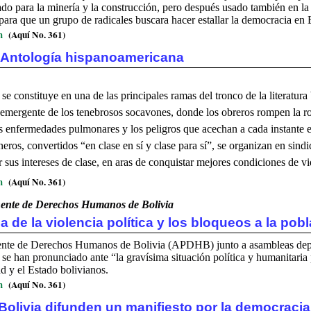
do para la minería y la construcción, pero después usado también en l
 para que un grupo de radicales buscara hacer estallar la democracia en 
m
(Aquí No. 361)
 Antología hispanoamericana
se constituye en una de las principales ramas del tronco de la literatura 
 emergente de los tenebrosos socavones, donde los obreros rompen la ro
as enfermedades pulmonares y los peligros que acechan a cada instante e
neros, convertidos “en clase en sí y clase para sí”, se organizan en sindi
r sus intereses de clase, en aras de conquistar mejores condiciones de vi
m
(Aquí No. 361)
nte de Derechos Humanos de Bolivia
a de la violencia política y los bloqueos a la pobl
te de Derechos Humanos de Bolivia (APDHB) junto a asambleas depa
es se han pronunciado ante “la gravísima situación política y humanitaria 
d y el Estado bolivianos.
m
(Aquí No. 361)
Bolivia difunden un manifiesto por la democracia