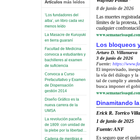
Wilfredo Pomar
*
Artículos
más leídos
8 de junio de 2026
‘Los fundadores del
Las muertes registrad
alba’, un libro cada vez
límites de la protesta
menos leído
cualquier confrontació
www.semanarioaqui.co
La Masacre de Kuruyuki
en tierra guaraní
Los bloqueos y
Facultad de Medicina
Arturo D. Villanueva
convoca a estudiantes y
3 de junio de 2026
bachilleres al examen
Fuente
:
https://www.f
de suficiencia
El improvisado, inespe
Convoca a Curso
la vía del diálogo y la
Prefacultativo y Examen
tal de cumplir y atend
de Dispensación
busca imponer el gob
gestión 2014
www.semanarioaqui.co
Diseño Gráfico es la
Dinamitando la
nueva carrera de la
UMSA
Erick R. Torrico Vil
La revolución paceña
1 de junio de 2025
de 1809: con unidad de
Fuente: ANF
la plebe por la libertad…
Es seguro que el quím
Cadena de mentiras e