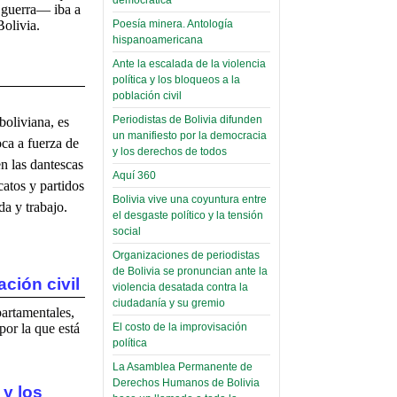
(Miscelánea
a guerra— iba a
palaciega 6)
Poesía minera. Antología
Bolivia.
hispanoamericana
El Infamatorio
Ante la escalada de la violencia
Domingo, 12 Mayo 2019
política y los bloqueos a la
población civil
Read more...
Periodistas de Bolivia difunden
boliviana, es
un manifiesto por la democracia
ca a fuerza de
y los derechos de todos
n las dantescas
Aquí 360
catos y partidos
Bolivia vive una coyuntura entre
da y trabajo.
el desgaste político y la tensión
social
Organizaciones de periodistas
de Bolivia se pronuncian ante la
ación civil
violencia desatada contra la
ciudadanía y su gremio
rtamentales,
El costo de la improvisación
por la que está
política
La Asamblea Permanente de
Derechos Humanos de Bolivia
 y los