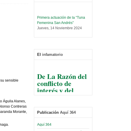
Primera actuación de la “Tuna
Femenina San Andrés”
Jueves, 14 Noviembre 2024
Leer Más...
Trabajo Social prepara
encuentro nacional sobre trata y
tráfico de personas
El
infamatorio
Sábado, 14 Septiembre 2024
Leer Más...
De La Razón del
Centro de Estudiantes organiza
conflicto de
taller de software estadístico en
su sensible
la UMSA
interés y del
Sábado, 14 Septiembre 2024
razonable arte
de tirar la piedra
Leer Más...
o Águila Alanes,
Banco Central otorga
y esconder la
lonso Contreras
certificados por apoyo al
aranda Morante,
Publicación
Aquí 364
mano
Séptimo Encuentro de
Economistas
El Infamatorio
Aquí 364
inaga.
Sábado, 14 Octubre 2023
Jueves, 10 Diciembre 2020