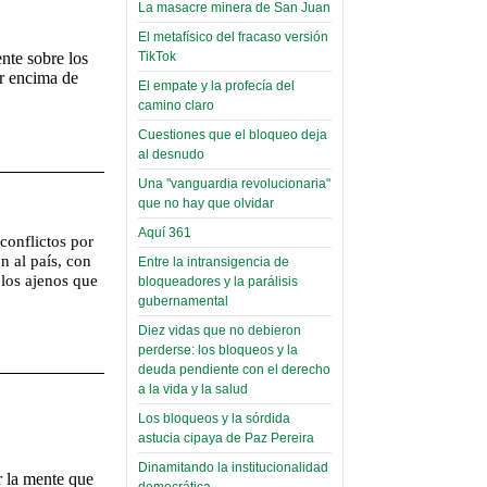
toca y canta con coraje
narco-fotos
La masacre minera de San Juan
Miércoles, 14 Septiembre 2022
(Miscelánea
El metafísico del fracaso versión
Palaciega 8)
TikTok
nte sobre los
Leer Más...
or encima de
Posesionan a dirigentes de
El empate y la profecía del
El Infamatorio
Asociación de Docentes
camino claro
Miércoles, 19 Junio 2019
Domingo, 14 Agosto 2022
Cuestiones que el bloqueo deja
Read more...
al desnudo
Leer Más...
Cosmética
Una "vanguardia revolucionaria"
descolonizadora
que no hay que olvidar
(Miscelánea
Aquí 361
conflictos por
palaciega 7)
n al país, con
Entre la intransigencia de
 los ajenos que
El Infamatorio
bloqueadores y la parálisis
Lunes, 27 Mayo 2019
gubernamental
Diez vidas que no debieron
Read more...
perderse: los bloqueos y la
Creacionismo,
deuda pendiente con el derecho
filtraciones e
a la vida y la salud
inicio de la
Los bloqueos y la sórdida
campaña del
astucia cipaya de Paz Pereira
MAS
Dinamitando la institucionalidad
r la mente que
democrática