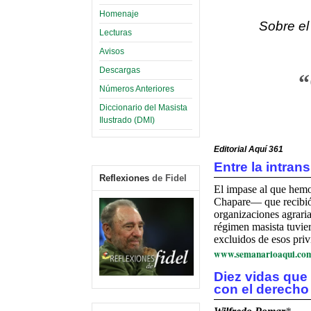
Homenaje
Sobre e
Lecturas
Avisos
Descargas
“
Números Anteriores
Diccionario del Masista
Ilustrado (DMI)
Editorial Aquí 361
Entre la intran
Reflexiones
de Fidel
El impase al que hemo
Chapare— que recibió a
organizaciones agraria
régimen masista tuvier
excluidos de esos priv
www.semanarioaqui.co
Diez vidas que
con el derecho 