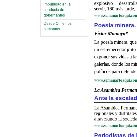
explosivo —desarrolla
impunidad en la
servir, 160 más tarde,
conducta de
www.semanarioaqui.co
gobernantes
Desde Chile nos
Poesía minera.
sumamos
Víctor Montoya*
La poesía minera, que 
un estremecedor grito
exponer sus vidas a l
galerías, donde los mi
políticos para defende
www.semanarioaqui.co
La Asamblea Permane
Ante la escalad
La Asamblea Permanen
regionales y distrital
atravesando la socieda
www.semanarioaqui.co
Periodistas de 