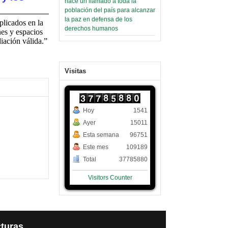
hace un llamado a toda la
población del país para alcanzar
la paz en defensa de los
plicados en la
derechos humanos
nes y espacios
iación válida.”
Visitas
Hoy
1541
Ayer
15011
Esta semana
96751
Este mes
109189
Total
37785880
Visitors Counter
turas