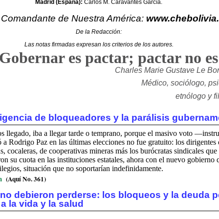
Madrid (España):
Carlos M. Caravantes García.
l Comandante de Nuestra América:
www.chebolivia
De la Redacción:
Las notas firmadas expresan los criterios de los autores.
Gobernar es pactar; pactar no es
Charles Marie Gustave Le Bo
Médico, sociólogo, psic
etnólogo y f
sigencia de bloqueadores y la parálisis gubernam
s llegado, iba a llegar tarde o temprano, porque el masivo voto —instru
 Rodrigo Paz en las últimas elecciones no fue gratuito: los dirigentes 
s, cocaleras, de cooperativas mineras más los burócratas sindicales que 
on su cuota en las instituciones estatales, ahora con el nuevo gobierno
ilegios, situación que no soportarían indefinidamente.
m
(Aquí No. 361)
 no debieron perderse: los bloqueos y la deuda 
a la vida y la salud