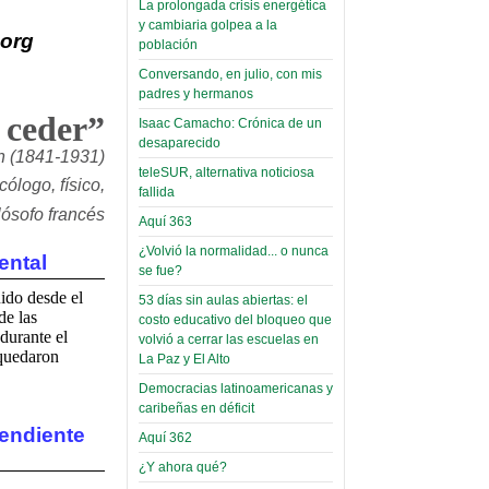
La prolongada crisis energética
Leer Más...
y cambiaria golpea a la
Read more...
.org
Trabajo Social de la UMSA
Infierno Covid
población
volverá a las urnas para elegir a
parte VI:
Conversando, en julio, con mis
su directora
padres y hermanos
Gabinete de
Sábado, 14 Octubre 2023
 ceder”
Áñez se atribuye
Isaac Camacho: Crónica de un
Leer Más...
desaparecido
construcción de
n (1841-1931)
Candidatos del MAS se
teleSUR, alternativa noticiosa
hospitales
presentarán en la UMSA
ólogo, físico,
fallida
Jueves, 14 Septiembre 2023
prefabricados en
ilósofo francés
Aquí 363
la que no tuvo
Leer Más...
¿Volvió la normalidad... o nunca
participación;
Carrera de Geografía realiza
ental
se fue?
Segundo Congreso Nacional
más de 24 horas
Viernes, 14 Octubre 2022
ido desde el
53 días sin aulas abiertas: el
después rectifica
de las
costo educativo del bloqueo que
parcialmente
Leer Más...
durante el
volvió a cerrar las escuelas en
Docentes y estudiantes de
 quedaron
La Paz y El Alto
El Infamatorio
Trabajo Social de la UMSA
Democracias latinoamericanas y
Miércoles, 09 Diciembre 2020
elegirán directora
caribeñas en déficit
Viernes, 14 Octubre 2022
Read more...
pendiente
Aquí 362
Interpretación
Leer Más...
de un álbum de
¿Y ahora qué?
“Tuna Femenina San Andrés”