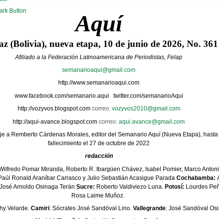
Aquí
z (Bolivia), nueva etapa, 10 de junio de 2026, No. 361
Afiliado a la Federación Latinoamericana de Periodistas, Felap
semanarioaqui@gmail.com
http://www.semanarioaqui.com
www.facebook.com/semanario.aqui
twitter.com/semanarioAqui
http://vozyvos.blogspot.com
correo:
vozyvos2010@gmail.com
http://aqui-avance.blogspot.com
correo:
aqui.avance@gmail.com
e a Remberto Cárdenas Morales, editor del Semanario Aquí (Nueva Etapa), hasta 
fallecimiento el 27 de octubre de 2022
redacción
Wilfredo Pomar Miranda, Roberto R. Ibargüen Chávez, Isabel Pomier, Marco Antoni
aúl Ronald Araníbar Carrasco y Julio Sebastián Acasigue Parada
Cochabamba:
A
José Arnoldo Osinaga Terán
Sucre:
Roberto Valdiviezo Luna.
Potosí:
Lourdes Peñ
Rosa Laime Muñoz.
thy Velarde.
Camiri
: Sócrates José Sandóval Lino.
Vallegrande
: José Sandóval Os