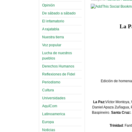
Opinión
De sábado a sábado
El infamatorio
La Pa
A rajatabla
Nuestra tierra
Voz popular
Lucha de nuestros
pueblos
Derechos Humanos
Reflexiones de Fidel
Edición de homenaj
Periodismo
Cultura
Universidades
La Paz:
Víctor Montoya,
AquíCom
Daniel Apaza Zuñagua, P
Baspineiro.
Santa Cruz:
Latinoamerica
Europa
Trinidad
: Fan
Noticias