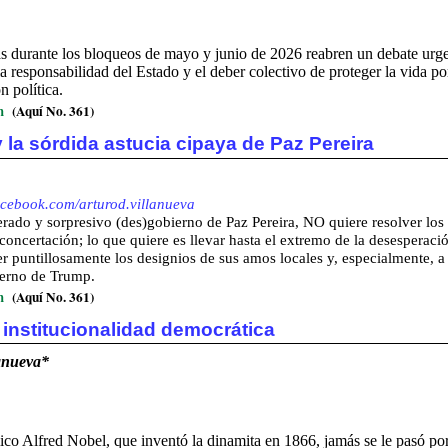
as durante los bloqueos de mayo y junio de 2026 reabren un debate urge
, la responsabilidad del Estado y el deber colectivo de proteger la vida p
n política.
m
(Aquí No. 361)
 la sórdida astucia cipaya de Paz Pereira
acebook.com/arturod.villanueva
rado y sorpresivo (des)gobierno de Paz Pereira, NO quiere resolver los 
 concertación; lo que quiere es llevar hasta el extremo de la desesperació
er puntillosamente los designios de sus amos locales y, especialmente, a
ierno de Trump.
m
(Aquí No. 361)
 institucionalidad democrática
lanueva*
ico Alfred Nobel, que inventó la dinamita en 1866, jamás se le pasó po