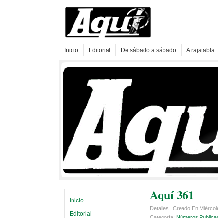
Inicio
Editorial
De sábado a sábado
A rajatabla
Aquí 361
Inicio
Detalles
Creado En Miércol
Editorial
Categoría:
Números Publica