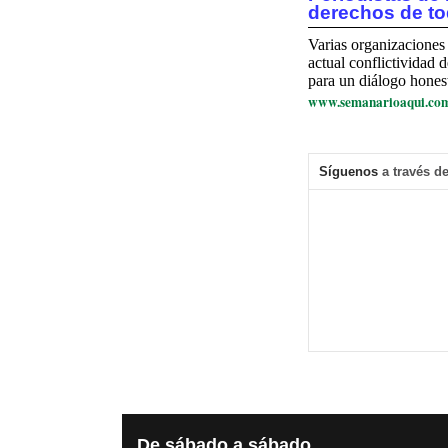
derechos de t
Varias organizaciones 
actual conflictividad
para un diálogo honest
www.semanarioaqui.co
Síguenos
a través de
De
sábado a sábado