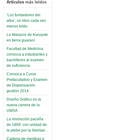
Artículos
más leídos
‘Los fundadores del
alba’, un libro cada vez
menos leído
La Masacre de Kuruyuki
en tierra guaraní
Facultad de Medicina
convoca a estudiantes y
bachilleres al examen
de suficiencia
Convoca a Curso
Prefacultativo y Examen
de Dispensación
gestión 2014
Diseño Gráfico es la
nueva carrera de la
UMSA
La revolución paceña
de 1809: con unidad de
la plebe por la libertad…
Cadena de mentiras e