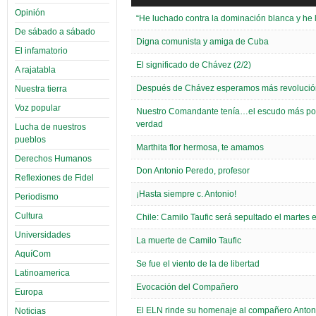
Opinión
“He luchado contra la dominación blanca y he 
De sábado a sábado
Digna comunista y amiga de Cuba
El infamatorio
El significado de Chávez (2/2)
A rajatabla
Después de Chávez esperamos más revolució
Nuestra tierra
Voz popular
Nuestro Comandante tenía…el escudo más pod
verdad
Lucha de nuestros
pueblos
Marthita flor hermosa, te amamos
Derechos Humanos
Don Antonio Peredo, profesor
Reflexiones de Fidel
¡Hasta siempre c. Antonio!
Periodismo
Cultura
Chile: Camilo Taufic será sepultado el martes 
Universidades
La muerte de Camilo Taufic
AquíCom
Se fue el viento de la de libertad
Latinoamerica
Evocación del Compañero
Europa
El ELN rinde su homenaje al compañero Anton
Noticias