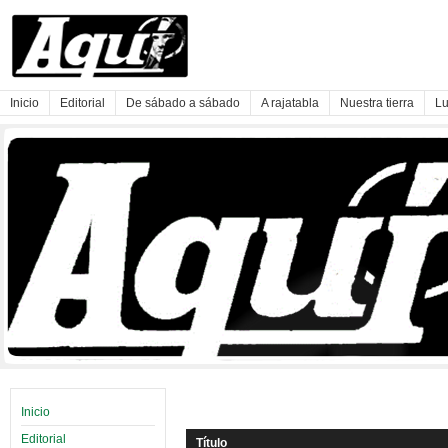
Inicio
Editorial
De sábado a sábado
A rajatabla
Nuestra tierra
Lu
Inicio
Editorial
Título