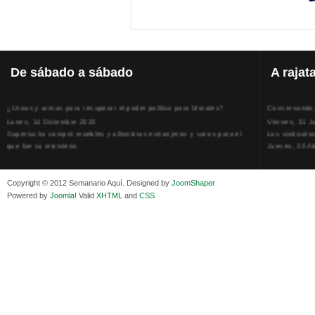
De
sábado a sábado
A
rajat
¿Urnas y armas para recuperar el poder político para Morales?
Conversando, 
Lunes, 14 Diciembre 2020
Viernes, 31 J
Superlucho compró muebles y alfombras extranjeros y caros para el
Los sindicato
que fue su ministerio
Jueves, 30 Ab
Viernes, 11 Diciembre 2020
La humillación
Isaac Sandóval Rodríguez, intelectual de los trabajadores bolivianos
Jueves, 15 E
Viernes, 11 Diciembre 2020
Adela Zamudio
Copyright © 2012 Semanario Aquí. Designed by
JoomShaper
Medios de difusión, amigos y enemigos de Evo Morales
Domingo, 12 
Powered by
Joomla!
Valid
XHTML
and
CSS
Viernes, 11 Diciembre 2020
Pliego acusat
En Bolivia, por la alianza obrera-campesina hacen más los trabajadores
Banzer Suáre
del campo que los proletarios
Sábado, 19 Ju
Viernes, 11 Diciembre 2020