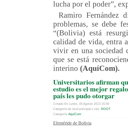
lucha por el poder”, ex
Ramiro Fernández di
problemas, se debe fes
“(Bolivia) está resur
calidad de vida, entra
vivir en una sociedad 
que se está reconocien
interino
(AquíCom).
Universitarios afirman qu
estudio es el mejor regalo
país les pudo otorgar
Creado En Lunes, 05 Agosto 2013 15:58
Categoría de nivel principal o raíz:
ROOT
Categoría:
AquíCom
Efeméride de Bolivia