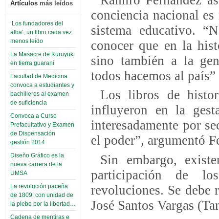
Artículos
más leídos
conciencia nacional es
‘Los fundadores del
sistema educativo. “
alba’, un libro cada vez
menos leído
conocer que en la hist
La Masacre de Kuruyuki
sino también a la gen
en tierra guaraní
todos hacemos al país”
Facultad de Medicina
convoca a estudiantes y
Los libros de histo
bachilleres al examen
de suficiencia
influyeron en la gesta
Convoca a Curso
interesadamente por se
Prefacultativo y Examen
de Dispensación
el poder”, argumentó F
gestión 2014
Diseño Gráfico es la
Sin embargo, existe
nueva carrera de la
participación de l
UMSA
revoluciones. Se debe 
La revolución paceña
de 1809: con unidad de
José Santos Vargas (Tam
la plebe por la libertad…
Cadena de mentiras e