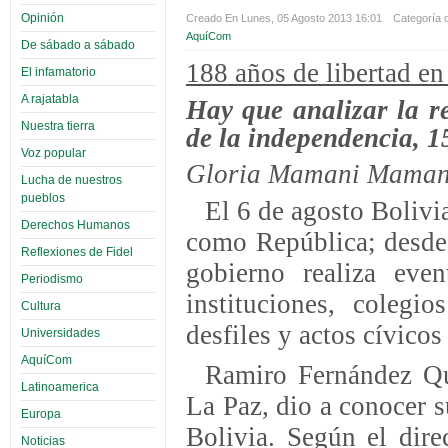
Opinión
Creado En Lunes, 05 Agosto 2013 16:01
Categoría d
AquíCom
De sábado a sábado
188 años de libertad en
El infamatorio
A rajatabla
Hay que analizar la re
Nuestra tierra
de la independencia, 1
Voz popular
Gloria Mamani Maman
Lucha de nuestros
pueblos
El 6 de agosto Bolivi
Derechos Humanos
como República; desde
Reflexiones de Fidel
gobierno realiza eve
Periodismo
instituciones, coleg
Cultura
desfiles y actos cívicos
Universidades
AquíCom
Ramiro Fernández Qui
Latinoamerica
La Paz, dio a conocer s
Europa
Bolivia. Según el dire
Noticias