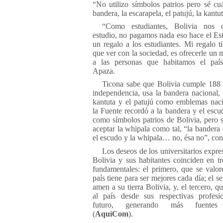
“No utilizo símbolos patrios pero sé cuá
bandera, la escarapela, el patujú, la kantut
“Como estudiantes, Bolivia nos 
estudio, no pagamos nada eso hace el Est
un regalo a los estudiantes. Mi regalo 
que ver con la sociedad, es ofrecerle un 
a las personas que habitamos el país
Apaza.
Ticona sabe que Bolivia cumple 188
independencia, usa la bandera nacional, 
kantuta y el patujú como emblemas nac
la Fuente recordó a la bandera y el escu
como símbolos patrios de Bolivia, pero se
aceptar la whipala como tal, “la bandera 
el escudo y la whipala… no, ésa no”, con
Los deseos de los universitarios expre
Bolivia y sus habitantes coinciden en tr
fundamentales: el primero, que se valor
país tiene para ser mejores cada día; el 
amen a su tierra Bolivia, y, el tercero, 
al país desde sus respectivas profesi
futuro, generando más fuentes 
(
AquíCom
).