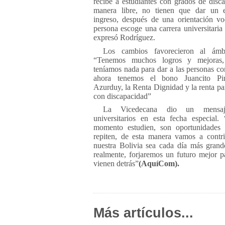
recibe a estudiantes con grados de disc
manera libre, no tienen que dar un
ingreso, después de una orientación vo
persona escoge una carrera universitaria
expresó Rodríguez.
Los cambios favorecieron al ámbi
“Tenemos muchos logros y mejoras,
teníamos nada para dar a las personas c
ahora tenemos el bono Juancito Pi
Azurduy, la Renta Dignidad y la renta pa
con discapacidad”
La Vicedecana dio un mensa
universitarios en esta fecha especial
momento estudien, son oportunidades
repiten, de esta manera vamos a contr
nuestra Bolivia sea cada día más grand
realmente, forjaremos un futuro mejor p
vienen detrás”
(AquíCom).
Más artículos...