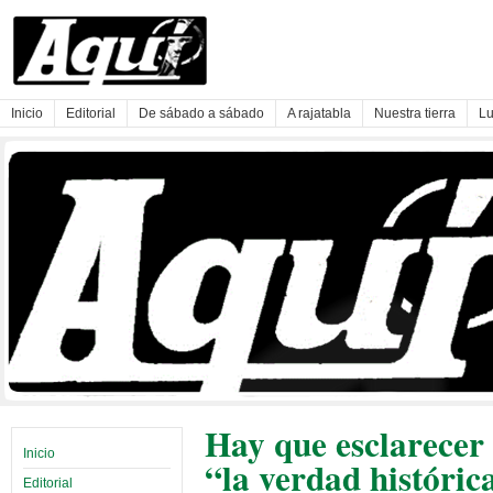
Inicio
Editorial
De sábado a sábado
A rajatabla
Nuestra tierra
Lu
Hay que esclarecer 
Inicio
“la verdad históric
Editorial