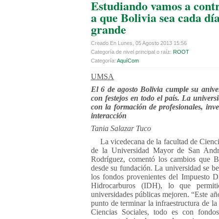
Estudiando vamos a contr
a que Bolivia sea cada dí
grande
Creado En Lunes, 05 Agosto 2013 15:56
Categoría de nivel principal o raíz:
ROOT
Categoría:
AquíCom
UMSA
El 6 de agosto Bolivia cumple su anive
con festejos en todo el país. La univers
con la formación de profesionales, inve
interacción
Tania Salazar Tuco
La vicedecana de la facultad de Cienci
de la Universidad Mayor de San André
Rodríguez, comentó los cambios que Bo
desde su fundación. La universidad se be
los fondos provenientes del Impuesto Di
Hidrocarburos (IDH), lo que permit
universidades públicas mejoren. “Este añ
punto de terminar la infraestructura de la
Ciencias Sociales, todo es con fondo