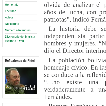
olvida de analizar el 
Homenaje
años de lucha, con pro
Lecturas
patriotas”, indicó Fern
Avisos
Descargas
La historia debe se
Números Anteriores
independentista partic
Diccionario del Masista
Ilustrado (DMI)
hombres y mujeres. “No
dijo el Director interino
La población bolivi
Reflexiones
de Fidel
homenaje cívico. En las
se conduce a la reflex
“…no existe una pr
verdaderamente a un
Fernández.
Ramiro Fernández as