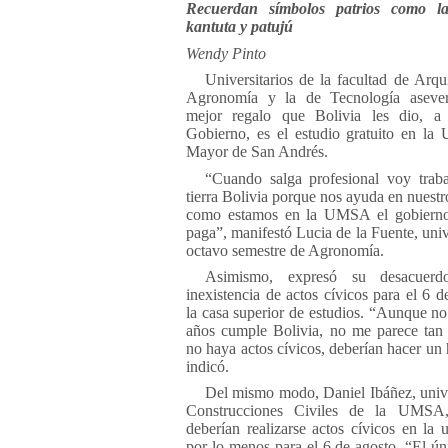
Recuerdan símbolos patrios como l
kantuta y patujú
Wendy Pinto
Universitarios de la facultad de Arqui
Agronomía y la de Tecnología aseve
mejor regalo que Bolivia les dio, a 
Gobierno, es el estudio gratuito en la 
Mayor de San Andrés.
“Cuando salga profesional voy trab
tierra Bolivia porque nos ayuda en nuestr
como estamos en la UMSA el gobierno
paga”, manifestó Lucia de la Fuente, univ
octavo semestre de Agronomía.
Asimismo, expresó su desacuerd
inexistencia de actos cívicos para el 6 d
la casa superior de estudios. “Aunque no
años cumple Bolivia, no me parece tan
no haya actos cívicos, deberían hacer un
indicó.
Del mismo modo, Daniel Ibáñez, unive
Construcciones Civiles de la UMSA
deberían realizarse actos cívicos en la u
por lo menos para el 6 de agosto. “El ún