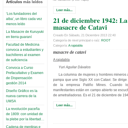
Artículos
más leídos
Leer más...
‘Los fundadores del
21 de diciembre 1942: La
alba’, un libro cada vez
masacre de Catavi
menos leído
La Masacre de Kuruyuki
Creado En Sábado, 21 Diciembre 2013 22:40
en tierra guaraní
Categoría de nivel principal o raíz:
ROOT
Facultad de Medicina
Categoría:
A rajatabla
convoca a estudiantes y
masacre de catavi
bachilleres al examen
A rajatabla
de suficiencia
Yuri Aguilar Dávalos
Convoca a Curso
Prefacultativo y Examen
La columna de mujeres y hombres mineros 
de Dispensación
pampa que une Siglo XX con Catavi. Se dirige a
gestión 2014
de la empresa Patiño Mines. Cuando l
manifestantes están en campo abierto se escuch
Diseño Gráfico es la
de ametralladoras. Es el 21 de diciembre de 19
nueva carrera de la
UMSA
Leer más...
La revolución paceña
de 1809: con unidad de
la plebe por la libertad…
Cadena de mentiras e