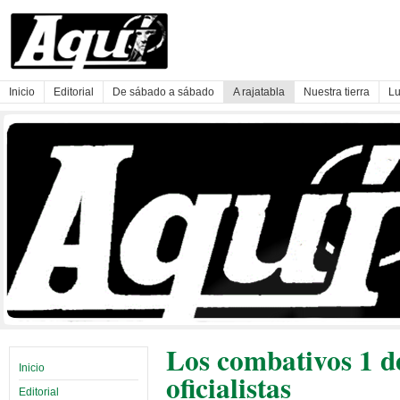
Inicio
Editorial
De sábado a sábado
A rajatabla
Nuestra tierra
Lu
Los combativos 1 d
Inicio
oficialistas
Editorial