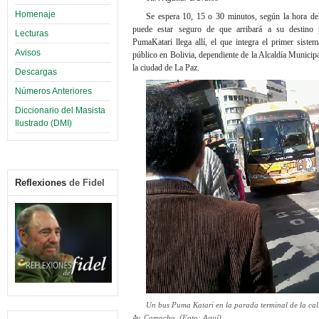
Homenaje
Se espera 10, 15 o 30 minutos, según la hora de
puede estar seguro de que arribará a su destino
Lecturas
PumaKatari llega allí, el que integra el primer sistem
Avisos
público en Bolivia, dependiente de la Alcaldía Munici
la ciudad de La Paz.
Descargas
Números Anteriores
Diccionario del Masista
Ilustrado (DMI)
Reflexiones
de Fidel
Un bus Puma Katari en la parada terminal de la cal
Av. Camacho. (Foto: Aquí)