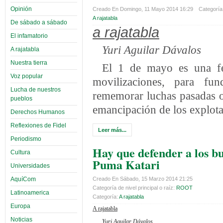
Opinión
Creado En Domingo, 11 Mayo 2014 16:29
Categoría 
A rajatabla
De sábado a sábado
a rajatabla
El infamatorio
Yuri Aguilar Dávalos
A rajatabla
Nuestra tierra
El 1 de mayo es una fe
Voz popular
movilizaciones, para fun
Lucha de nuestros
rememorar luchas pasadas o 
pueblos
emancipación de los explot
Derechos Humanos
Reflexiones de Fidel
Leer más...
Periodismo
Hay que defender a los b
Cultura
Puma Katari
Universidades
AquíCom
Creado En Sábado, 15 Marzo 2014 21:25
Categoría de nivel principal o raíz:
ROOT
Latinoamerica
Categoría:
A rajatabla
Europa
A rajatabla
Noticias
Yuri Aguilar Dávalos