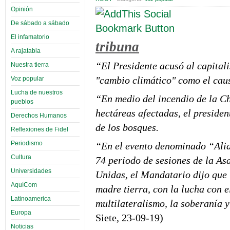
Opinión
De sábado a sábado
El infamatorio
tribuna
A rajatabla
“El Presidente acusó al capital
Nuestra tierra
"cambio climático" como el caus
Voz popular
Lucha de nuestros
“En medio del incendio de la Ch
pueblos
hectáreas afectadas, el presid
Derechos Humanos
de los bosques.
Reflexiones de Fidel
Periodismo
“En el evento denominado “Alia
Cultura
74 periodo de sesiones de la A
Universidades
Unidas, el Mandatario dijo que 
AquíCom
madre tierra, con la lucha con el
Latinoamerica
multilateralismo, la soberanía 
Europa
Siete, 23-09-19)
Noticias