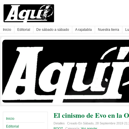
Inicio
Editorial
De sábado a sábado
A rajatabla
Nuestra tierra
Lu
El cinismo de Evo en la
Inicio
Detalles
Creado En Sábado, 28 Septiembre 2019 21
Editorial
ROOT
Categoría:
Voz popular