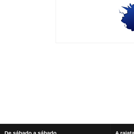
De
sábado a sábado
A
rajat