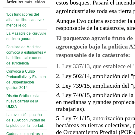
estos bosques. Pasará el incendi
Artículos
más leídos
agroindustriales toda esa tierra 
‘Los fundadores del
Aunque Evo quiera esconder la 
alba’, un libro cada vez
menos leído
responsable de la catástrofe, sin
La Masacre de Kuruyuki
El paquetazo agrario fruto d
en tierra guaraní
agronegocio bajo la polít
Facultad de Medicina
convoca a estudiantes y
responsable de la catástrofe:
bachilleres al examen
de suficiencia
1. Ley 337/13, que establece el
Convoca a Curso
2. Ley 502/14, ampliación del "
Prefacultativo y Examen
de Dispensación
3. Ley 739/15, ampliación del "
gestión 2014
4.
Ley 740/15, ampliación de la
Diseño Gráfico es la
en medianas y grandes propiedade
nueva carrera de la
UMSA
trabajarlas).
La revolución paceña
5. Ley 741/15, autorización par
de 1809: con unidad de
hectáreas en tierras colectivas,
la plebe por la libertad…
de Ordenamiento Predial (POP-es
Cadena de mentiras e