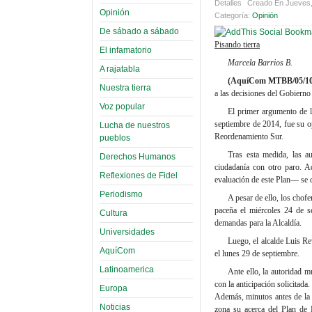
Detalles
Creado En Jueves,
Opinión
Categoría:
Opinión
De sábado a sábado
Pisando tierra
El infamatorio
Marcela Barrios B.
A rajatabla
(AquíCom MTBB/05/10
Nuestra tierra
a las decisiones del Gobierno
Voz popular
El primer argumento de l
septiembre de 2014, fue su o
Lucha de nuestros
Reordenamiento Sur.
pueblos
Tras esta medida, las a
Derechos Humanos
ciudadanía con otro paro. A
Reflexiones de Fidel
evaluación de este Plan— se d
Periodismo
A pesar de ello, los chofe
paceña el miércoles 24 de s
Cultura
demandas para la Alcaldía.
Universidades
Luego, el alcalde Luis Re
AquíCom
el lunes 29 de septiembre.
Latinoamerica
Ante ello, la autoridad mu
con la anticipación solicitad
Europa
Además, minutos antes de la i
Noticias
zona su acerca del Plan de 