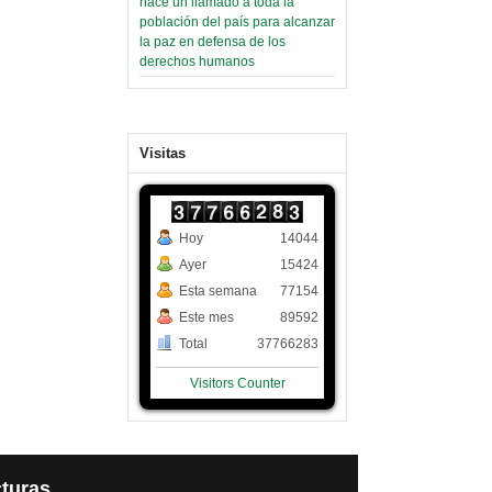
hace un llamado a toda la
población del país para alcanzar
la paz en defensa de los
derechos humanos
Visitas
Hoy
14044
Ayer
15424
Esta semana
77154
Este mes
89592
Total
37766283
Visitors Counter
turas