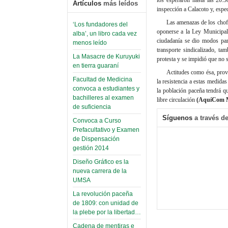
Artículos
más leídos
inspección a Calacoto y, espe
Las amenazas de los chofe
‘Los fundadores del
oponerse a la Ley Municipal 
alba’, un libro cada vez
ciudadanía se dio modos para
menos leído
transporte sindicalizado, ta
La Masacre de Kuruyuki
protesta y se impidió que no s
en tierra guaraní
Actitudes como ésa, provo
Facultad de Medicina
la resistencia a estas medid
convoca a estudiantes y
la población paceña tendrá q
bachilleres al examen
libre circulación
(AquíCom M
de suficiencia
Síguenos
a través de
Convoca a Curso
Prefacultativo y Examen
de Dispensación
gestión 2014
Diseño Gráfico es la
nueva carrera de la
UMSA
La revolución paceña
de 1809: con unidad de
la plebe por la libertad…
Cadena de mentiras e