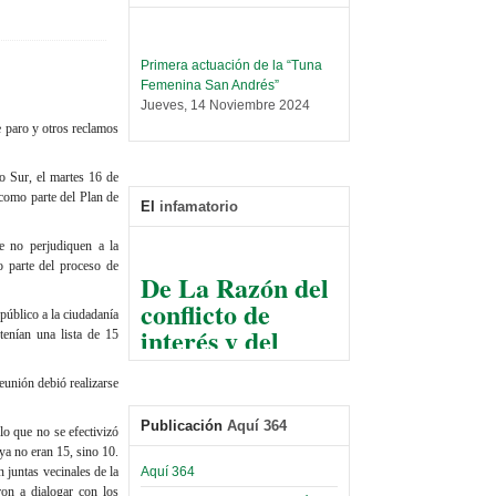
Primera actuación de la “Tuna
Femenina San Andrés”
Jueves, 14 Noviembre 2024
 paro y otros reclamos
Leer Más...
Trabajo Social prepara
encuentro nacional sobre trata y
o Sur, el martes 16 de
tráfico de personas
como parte del Plan de
El
infamatorio
Sábado, 14 Septiembre 2024
ue no perjudiquen a la
Leer Más...
 parte del proceso de
De La Razón del
Centro de Estudiantes organiza
conflicto de
taller de software estadístico en
 público a la ciudadanía
la UMSA
interés y del
tenían una lista de 15
Sábado, 14 Septiembre 2024
razonable arte
de tirar la piedra
Leer Más...
eunión debió realizarse
Banco Central otorga
y esconder la
certificados por apoyo al
Publicación
Aquí 364
mano
 lo que no se efectivizó
Séptimo Encuentro de
ya no eran 15, sino 10.
Economistas
El Infamatorio
 juntas vecinales de la
Aquí 364
Sábado, 14 Octubre 2023
Jueves, 10 Diciembre 2020
on a dialogar con los