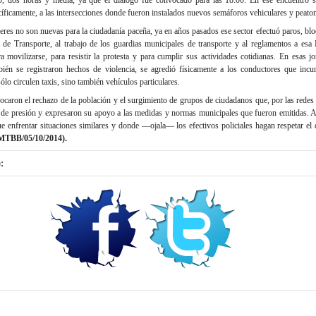
cíficamente, a las intersecciones donde fueron instalados nuevos semáforos vehiculares y peaton
res no son nuevas para la ciudadanía paceña, ya en años pasados ese sector efectuó paros, blo
de Transporte, al trabajo de los guardias municipales de transporte y al reglamentos a esa L
 movilizarse, para resistir la protesta y para cumplir sus actividades cotidianas. En esas j
mbién se registraron hechos de violencia, se agredió físicamente a los conductores que inc
ólo circulen taxis, sino también vehículos particulares.
caron el rechazo de la población y el surgimiento de grupos de ciudadanos que, por las redes
as de presión y expresaron su apoyo a las medidas y normas municipales que fueron emitidas. 
ue enfrentar situaciones similares y donde —ojala— los efectivos policiales hagan respetar el
TBB/05/10/2014).
: