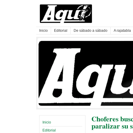
Inicio
Editorial
De sábado a sábado
A rajatabla
Choferes busc
Inicio
paralizar su s
Editorial