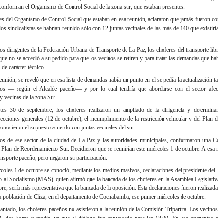
e conforman el Organismo de Control Social de la zona sur, que estaban presentes.
tes del Organismo de Control Social que estaban en esa reunión, aclararon que jamás fueron c
los sindicalistas se habrían reunido sólo con 12 juntas vecinales de las más de 140 que existirí
 los dirigentes de la Federación Urbana de Transporte de La Paz, los choferes del transporte lib
ue no se accedió a su pedido para que los vecinos se retiren y para tratar las demandas que habí
de carácter técnico.
unión, se reveló que en esa lista de demandas había un punto en el se pedía la actualización ta
inos — según el Alcalde paceño— y por lo cual tendría que abordarse con el sector afect
y vecinas de la zona Sur.
rtes 30 de septiembre, los choferes realizaron un ampliado de la dirigencia y determinar
lecciones generales (12 de octubre), el incumplimiento de la restricción vehicular y del Plan
nocieron el supuesto acuerdo con juntas vecinales del sur.
nos de ese sector de la ciudad de La Paz y las autoridades municipales, conformaron una Co
al Plan de Reordenamiento Sur. Decidieron que se reunirían este miércoles 1 de octubre. A esa
ransporte paceño, pero negaron su participación.
coles 1 de octubre se conoció, mediante los medios masivos, declaraciones del presidente del 
 al Socialismo (MAS), quien afirmó que la bancada de los choferes en la Asamblea Legislativa 
bre, sería más representativa que la bancada de la oposición. Esta declaraciones fueron realizad
n la población de Cliza, en el departamento de Cochabamba, ese primer miércoles de octubre.
ntado, los choferes paceños no asistieron a la reunión de la Comisión Tripartita. Los vecinos
30, dos horas y media, ya que el diálogo fue convocado para las 18:00. En ese encuentro s