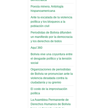
(Miscelánea
palaciega 6)
Poesía minera. Antología
hispanoamericana
El Infamatorio
Domingo, 12 Mayo 2019
Ante la escalada de la violencia
política y los bloqueos a la
Read more...
población civil
Periodistas de Bolivia difunden
un manifiesto por la democracia
y los derechos de todos
Aquí 360
Bolivia vive una coyuntura entre
el desgaste político y la tensión
social
Organizaciones de periodistas
de Bolivia se pronuncian ante la
violencia desatada contra la
ciudadanía y su gremio
El costo de la improvisación
política
La Asamblea Permanente de
Derechos Humanos de Bolivia