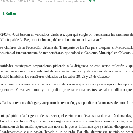
 16 Octubre 2014 17:34
Categoría de nivel principal o raíz:
ROOT
/2014).
¿Qué buscan en verdad los choferes?, ¿por qué surgieron nuevamente las amenazas de
 Municipal de La Paz, principalmente, del reordenamiento en la zona sur?.
os choferes de la Federación Urbana del Transporte de La Paz para bloquear el Macrodistrit
posición al funcionamiento de tres semáforos que colocó el Gobierno Municipal en Calacoto, 
utoridades municipales respondieron pidiendo a la dirigencia de este sector reflexión y q
demás, se anunció que a solicitud de este sector sindical y de vecinos de esa zona —como
ecidió inhabilitar los semáforos ubicados en las calles 20, 23 y 24 de Calacoto.
res volvieron a amenazar con la paralización del servicio que brindan y con dejar sin transporte
eptiembre. Y esa vez, como ya no podían protestar contra los tres semáforos, dijeron que 
villa los convocó a dialogar y aceptaron la invitación, y suspendieron la amenaza de paro. La r
nicipal pidió a la dirigencia de este sector, el envío de una lista escrita de esas 15 demandas,
a. Fue el mismo lunes 29 que recién, esa dirigencias envió sus demandas de manera escrita, pero 
nstalación de la reunión apareció una nota en la que se informaba que ya habían dialogado con
Reordenamiento y que habían llegado a un acuerdo. Por ello, durante esa reunión se negar