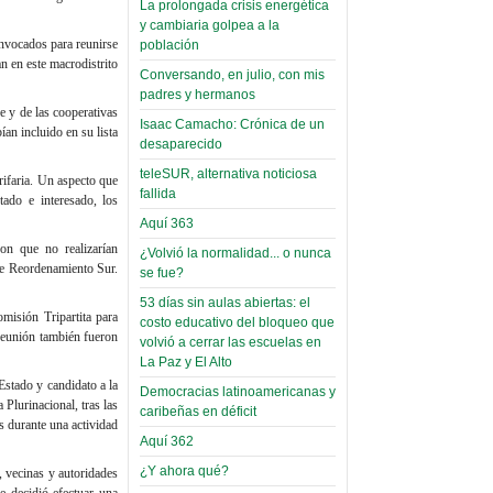
La prolongada crisis energética
Leer Más...
y cambiaria golpea a la
Read more...
Trabajo Social de la UMSA
Infierno Covid
onvocados para reunirse
población
volverá a las urnas para elegir a
an en este macrodistrito
parte VI:
Conversando, en julio, con mis
su directora
Gabinete de
padres y hermanos
Sábado, 14 Octubre 2023
re y de las cooperativas
Áñez se atribuye
Isaac Camacho: Crónica de un
an incluido en su lista
Leer Más...
desaparecido
construcción de
Candidatos del MAS se
hospitales
teleSUR, alternativa noticiosa
presentarán en la UMSA
rifaria. Un aspecto que
fallida
Jueves, 14 Septiembre 2023
prefabricados en
ado e interesado, los
Aquí 363
la que no tuvo
Leer Más...
on que no realizarían
participación;
¿Volvió la normalidad... o nunca
Carrera de Geografía realiza
 de Reordenamiento Sur.
se fue?
Segundo Congreso Nacional
más de 24 horas
Viernes, 14 Octubre 2022
53 días sin aulas abiertas: el
después rectifica
misión Tripartita para
costo educativo del bloqueo que
parcialmente
Leer Más...
 reunión también fueron
volvió a cerrar las escuelas en
Docentes y estudiantes de
La Paz y El Alto
El Infamatorio
Trabajo Social de la UMSA
Estado y candidato a la
Miércoles, 09 Diciembre 2020
Democracias latinoamericanas y
elegirán directora
Plurinacional, tras las
caribeñas en déficit
Viernes, 14 Octubre 2022
as durante una actividad
Read more...
Aquí 362
Interpretación
Leer Más...
de un álbum de
¿Y ahora qué?
, vecinas y autoridades
“Tuna Femenina San Andrés”
e decidió efectuar una