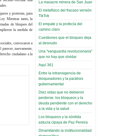
toca y canta con coraje
narco-fotos
La masacre minera de San Juan
ales.
Miércoles, 14 Septiembre 2022
(Miscelánea
El metafísico del fracaso versión
queos y protestas, para
Palaciega 8)
TikTok
Leer Más...
ey. Mientras tanto, la
Posesionan a dirigentes de
El empate y la profecía del
ornadas de bloqueo del
El Infamatorio
Asociación de Docentes
camino claro
umplieron la medida de
Miércoles, 19 Junio 2019
Domingo, 14 Agosto 2022
Cuestiones que el bloqueo deja
Read more...
 sociales, convocaron a
al desnudo
Leer Más...
Cosmética
Al parecer, nuevamente,
Una "vanguardia revolucionaria"
descolonizadora
 derecho ciudadano a la
que no hay que olvidar
(Miscelánea
Aquí 361
palaciega 7)
Entre la intransigencia de
El Infamatorio
bloqueadores y la parálisis
Lunes, 27 Mayo 2019
gubernamental
Diez vidas que no debieron
Read more...
Creacionismo,
perderse: los bloqueos y la
deuda pendiente con el derecho
filtraciones e
a la vida y la salud
inicio de la
Los bloqueos y la sórdida
campaña del
astucia cipaya de Paz Pereira
MAS
Dinamitando la institucionalidad
democrática