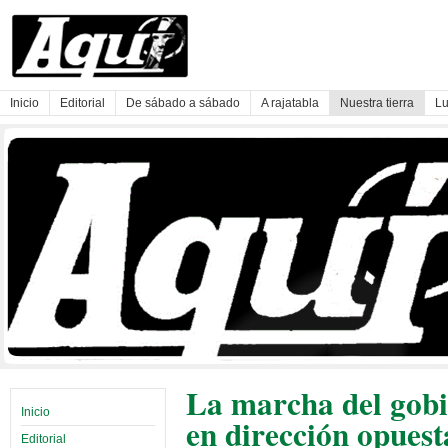
Inicio
Editorial
De sábado a sábado
A rajatabla
Nuestra tierra
Lu
La marcha del gobi
Inicio
en dirección opuest
Editorial