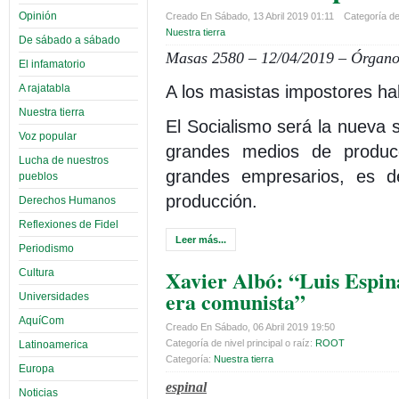
Opinión
Creado En Sábado, 13 Abril 2019 01:11
Categoría de 
Nuestra tierra
De sábado a sábado
Masas 2580 – 12/04/2019 – Órgano 
El infamatorio
A los masistas impostores ha
A rajatabla
Nuestra tierra
El Socialismo será la nueva 
Voz popular
grandes medios de producc
Lucha de nuestros
grandes empresarios, es 
pueblos
producción.
Derechos Humanos
Reflexiones de Fidel
Leer más...
Periodismo
Xavier Albó: “Luis Espin
Cultura
era comunista”
Universidades
AquíCom
Creado En Sábado, 06 Abril 2019 19:50
Categoría de nivel principal o raíz:
ROOT
Latinoamerica
Categoría:
Nuestra tierra
Europa
espinal
Noticias