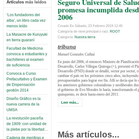
Seguro Universal de Salu
Artículos
más leídos
promesa incumplida desd
2006
‘Los fundadores del
alba’, un libro cada vez
Creado En Sábado, 23 Febrero 2019 12:45
menos leído
Categoría de nivel principal o raíz:
ROOT
La Masacre de Kuruyuki
Categoría:
Nuestra tierra
en tierra guaraní
tribuna
Facultad de Medicina
convoca a estudiantes y
Manuel Gonzales Callaú
bachilleres al examen
En junio del 2006, el entonces Ministro de Planificació
de suficiencia
Desarrollo, Carlos Villegas Quiroga (+), presentó el Pl
Desarrollo (PND) donde se detalló, sector por sector, 
Convoca a Curso
cambiar el país en los próximos cinco años, incluyendo
Prefacultativo y Examen
presupuestados para lograr ese fin. Allí se decía que lo
de Dispensación
los anteriores gobiernos colonialistas y neoliberales du
el gobierno de Evo Morales lo haría, transformando el 
gestión 2014
quinquenio, es decir hasta enero del 2011.
Diseño Gráfico es la
Leer más...
nueva carrera de la
UMSA
La revolución paceña
de 1809: con unidad de
la plebe por la libertad…
Más artículos...
Cadena de mentiras e